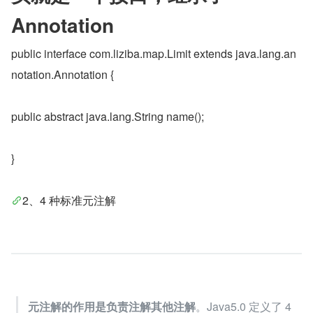
Annotation
public interface com.liziba.map.Limit extends java.lang.an
notation.Annotation {
public abstract java.lang.String name();
}
2、4 种标准元注解
元注解的作用是负责注解其他注解
。Java5.0 定义了 4 