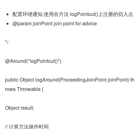
配置环绕通知,使用在方法 logPointcut()上注册的切入点
@param joinPoint join point for advice
*/
@Around("logPointcut()")
public Object logAround(ProceedingJoinPoint joinPoint) th
rows Throwable {
Object result;
// 计算方法操作时间