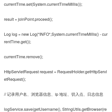
currentTime.set(System.currentTimeMillis());
result = joinPoint.proceed();
Log log = new Log("INFO",System.currentTimeMillis() - cur
rentTime.get());
currentTime.remove();
HttpServletRequest request = RequestHolder.getHttpServl
etRequest();
// 记录用户名、浏览器信息、ip 地址、切入点、日志信息
logService.save(getUsername(), StringUtils.getBrowser(re