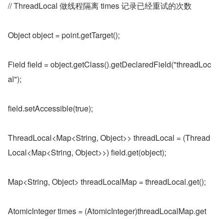
// ThreadLocal 做线程隔离 times 记录已经重试的次数
Object object = point.getTarget();
Field field = object.getClass().getDeclaredField("threadLoc
al");
field.setAccessible(true);
ThreadLocal<Map<String, Object>> threadLocal = (Thread
Local<Map<String, Object>>) field.get(object);
Map<String, Object> threadLocalMap = threadLocal.get();
AtomicInteger times = (AtomicInteger)threadLocalMap.get