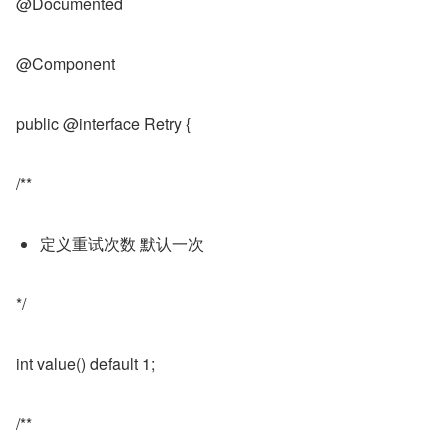
@Documented
@Component
public @interface Retry {
/**
定义重试次数 默认一次
*/
int value() default 1;
/**