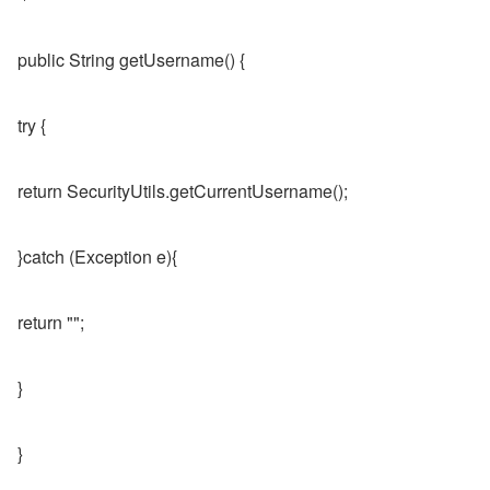
public String getUsername() {
try {
return SecurityUtils.getCurrentUsername();
}catch (Exception e){
return "";
}
}