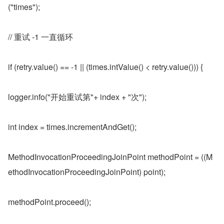
("times");
// 重试 -1 一直循环
if (retry.value() == -1 || (times.intValue() < retry.value())) {
logger.info("开始重试第"+ index + "次");
int index = times.incrementAndGet();
MethodInvocationProceedingJoinPoint methodPoint = ((M
ethodInvocationProceedingJoinPoint) point);
methodPoint.proceed();