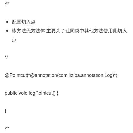
/**
配置切入点
该方法无方法体,主要为了让同类中其他方法使用此切入
点
*/
@Pointcut("@annotation(com.liziba.annotation.Log)")
public void logPointcut() {
}
/**