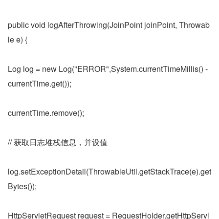
public void logAfterThrowing(JoinPoint joinPoint, Throwab
le e) {
Log log = new Log("ERROR",System.currentTimeMillis() - 
currentTime.get());
currentTime.remove();
// 获取日志堆栈信息，并设值
log.setExceptionDetail(ThrowableUtil.getStackTrace(e).get
Bytes());
HttpServletRequest request = RequestHolder.getHttpServl