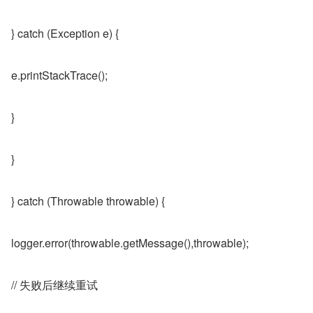
} catch (Exception e) {
e.printStackTrace();
}
}
} catch (Throwable throwable) {
logger.error(throwable.getMessage(),throwable);
// 失败后继续重试