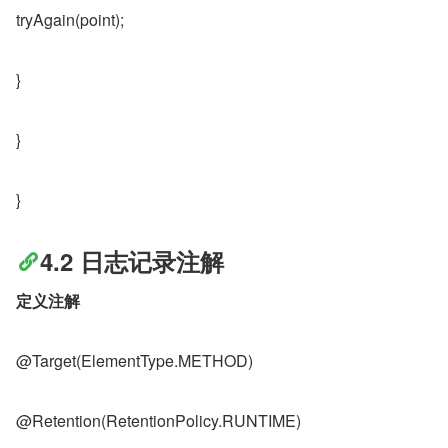
tryAgain(point);
}
}
}
4.2 日志记录注解
定义注解
@Target(ElementType.METHOD)
@Retention(RetentionPolicy.RUNTIME)