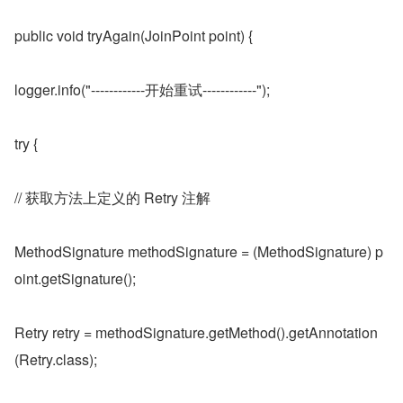
public void tryAgain(JoinPoint point) {
logger.info("------------开始重试------------");
try {
// 获取方法上定义的 Retry 注解
MethodSignature methodSignature = (MethodSignature) p
oint.getSignature();
Retry retry = methodSignature.getMethod().getAnnotation
(Retry.class);