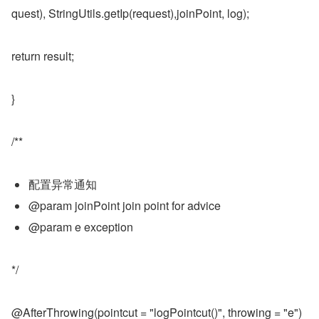
quest), StringUtils.getIp(request),joinPoint, log);
return result;
}
/**
配置异常通知
@param joinPoint join point for advice
@param e exception
*/
@AfterThrowing(pointcut = "logPointcut()", throwing = "e")