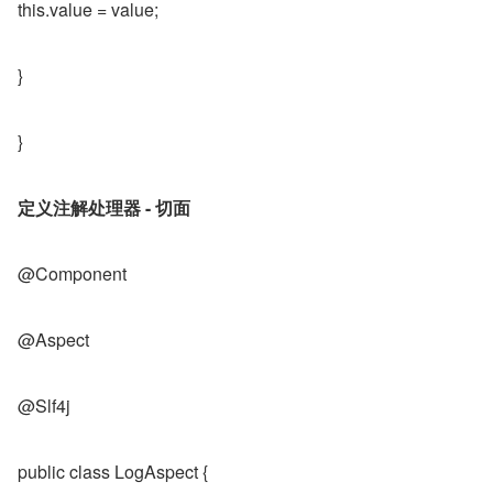
this.value = value;
}
}
定义注解处理器
- 切面
@Component
@Aspect
@Slf4j
public class LogAspect {