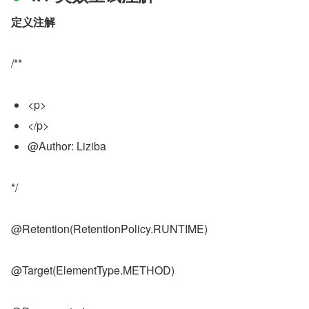
定义注解
/**
<p>
</p>
@Author: Liziba
*/
@Retention(RetentionPolicy.RUNTIME)
@Target(ElementType.METHOD)