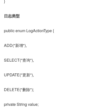
}
日志类型
public enum LogActionType {
ADD("新增"),
SELECT("查询"),
UPDATE("更新"),
DELETE("删除");
private String value;