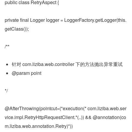
public class RetryAspect {
private final Logger logger = LoggerFactory.getLogger(this.
getClass());
/**
针对 com.liziba.web.controller 下的方法抛出异常重试
@param point
*/
@AfterThrowing(pointcut=("execution(* com.liziba.web.ser
vice.impl.RetryHttpRequestClient.*(..)) && @annotation(co
m.liziba.web.annotation.Retry)"))