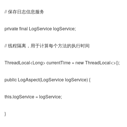
// 保存日志信息服务
private final LogService logService;
// 线程隔离，用于计算每个方法的执行时间
ThreadLocal<Long> currentTime = new ThreadLocal<>();
public LogAspect(LogService logService) {
this.logService = logService;
}