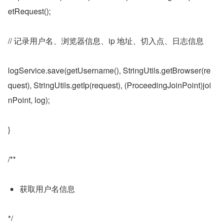
etRequest();
// 记录用户名、浏览器信息、ip 地址、切入点、日志信息
logService.save(getUsername(), StringUtils.getBrowser(re
quest), StringUtils.getIp(request), (ProceedingJoinPoint)joi
nPoint, log);
}
/**
获取用户名信息
*/