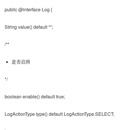
public @interface Log {
String value() default "";
/**
是否启用
*/
boolean enable() default true;
LogActionType type() default LogActionType.SELECT;