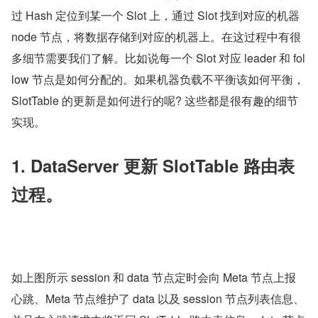
过 Hash 定位到某一个 Slot 上，通过 Slot 找到对应的机器 
node 节点，将数据存储到对应的机器上。在这过程中有很
多细节需要我们了解。比如说每一个 Slot 对应 leader 和 fol
low 节点是如何分配的。如果机器负载不平衡该如何平衡，
SlotTable 的更新是如何进行的呢? 这些都是很有趣的细节
实现。
1. DataServer 更新 SlotTable 路由表
过程。