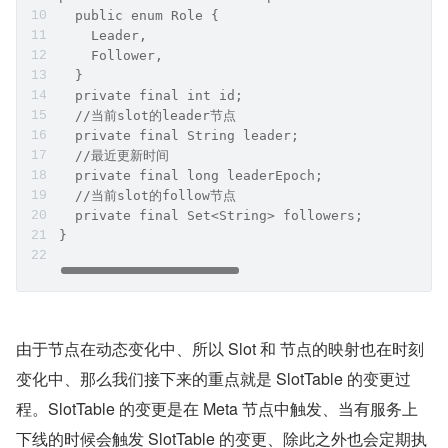
public final class SlotTable implements Serializ
  public static final SlotTable INIT = new SlotT
  // 最后一次更新的时间 epoch
  private final long epoch;
  //保存了 所有的 slot 信息； slotId ---> slot 对象
  private final Map<Integer, Slot> slots;
}
public final class Slot implements Serializable,
  public enum Role {
    Leader,
    Follower,
  }
  private final int id;
  //当前slot的leader节点
  private final String leader;
  //最近更新时间
  private final long leaderEpoch;
  //当前slot的follow节点
  private final Set<String> followers;
}