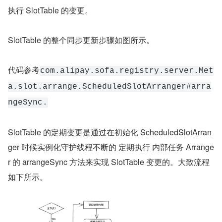
由于节点在动态变化中、所以 Slot 和 节点的映射也在时刻
变化中、那么我们接下来的重点就是 SlotTable 的变更过
程。SlotTable 的变更是在 Meta 节点中触发、当有服务上
下线的时候会触发 SlotTable 的变更、除此之外也会定期执
执行 SlotTable 的变更。
SlotTable 的整个同步更新步骤如图所示。
代码参考
com.alipay.sofa.registry.server.Met
a.slot.arrange.ScheduledSlotArranger#arra
ngeSync.
SlotTable 的定期变更是通过在初始化 ScheduledSlotArran