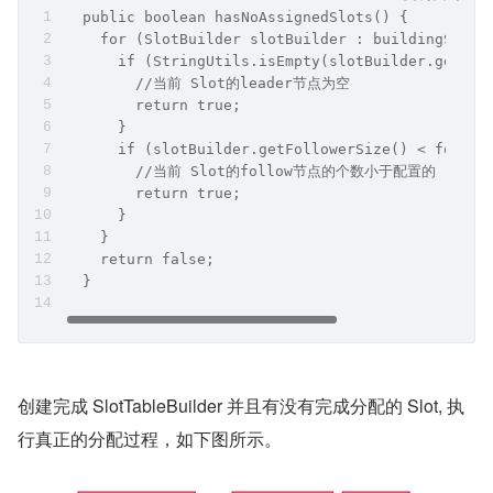
很可能就会变成空。也就是说该 Slot 没有 data 节点处理请
求。于是我们根据当前 SlotBuilder 中是否有为完成分配的 
Slot 来决定是否进行重新分配操作, 是否有未完成分配的 Sl
ot 代码块如下。
复制代码
  public boolean hasNoAssignedSlots() {
    for (SlotBuilder slotBuilder : buildingSlots
      if (StringUtils.isEmpty(slotBuilder.getLea
        //当前 Slot的leader节点为空
        return true;
      }
      if (slotBuilder.getFollowerSize() < follow
        //当前 Slot的follow节点的个数小于配置的 follow
        return true;
      }
    }
    return false;
  }