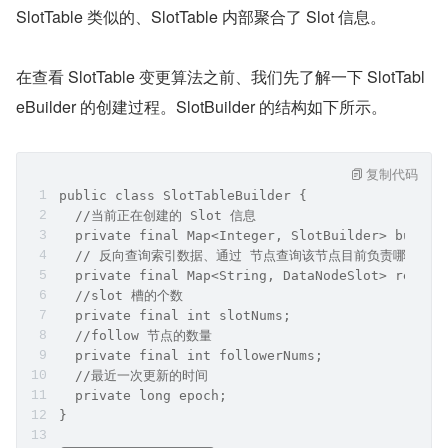
le 更新的方式、一般是创建一个新的 SlotTable 对象、然后
用这个新创建的对象去代替老的 SlotTable 对象、从而完成
变更 SlotTable 操作、一般不会直接对老的 SlotTable 直接
进行增删该 操作、这样并发导致的一致性问题很难控制。
所以基于此、SlotTableBuilder 从它的名称就可以看出 它是 
SlotTable 的创建者、内部聚合了 SlotBuilder 对象。其实和 
SlotTable 类似的、SlotTable 内部聚合了 Slot 信息。
在查看 SlotTable 变更算法之前、我们先了解一下 SlotTabl
eBuilder 的创建过程。SlotBuilder 的结构如下所示。
复制代码
public class SlotTableBuilder {
  //当前正在创建的 Slot 信息
  private final Map<Integer, SlotBuilder> buildi
  // 反向查询索引数据、通过 节点查询该节点目前负责哪些 sl