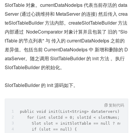
    comparator.getRemoved().forEach(slotTableBui
    return slotTableBuilder;
}
方法参数 SlotTable 是通过 SlotManager 对象获取到旧的的 
SlotTable 对象。currentDataNodeIps 代表当前存活的 data
Server (通过心跳维持和 MetaServer 的连接) 然后传入 crea
teSlotTableBuilder 方法内部。createSlotTableBuilder 方法
内部通过  NodeComparator 对象计算并且包装了 旧的 "Slo
tTable 的节点列表" 与 传入的 currentDataNodeIps 之前的
差异值。包括当前 CurrentDataNodeIps 中 新增和删除的 D
ataServer。随之调用 SlotTableBuilder 的 init 方法 。执行 
SlotTableBuilder 的初始化。