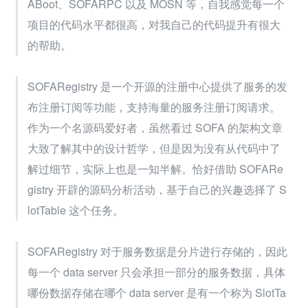
ABoot、SOFARPC 以及 MOSN 等，自我感觉每一个
项目的代码水平都很高，对我自己的代码提升有很大
的帮助。
SOFARegistry 是一个开源的注册中心提供了服务的发
布注册订阅等功能，支持海量的服务注册订阅请求。
作为一个名源码爱好者，虽然看过 SOFA 的架构文章
大致了解其中的设计哲学，但是因为没有从代码中了
解过细节，实际上也是一知半解。恰好借助 SOFARe
gistry 开辟的源码分析活动，基于自己的兴趣选择了 S
lotTable 这个任务。
SOFARegistry 对于服务数据是分片进行存储的，因此
每一个 data server 只会承担一部分的服务数据，具体
哪份数据存储在哪个 data server 是有一个称为 SlotTa