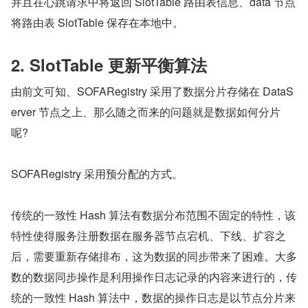
如上图所示 session 和 data 节点定时会向 Meta 节点上报
心跳、Meta 节点维护了 data 以及 session 节点列表信息、
并且在心跳请求中将返回 SlotTable 路由表信息、data 节点
将路由表 SlotTable 保存在本地中。
2. SlotTable 更新平衡算法
由前文可知、SOFARegistry 采用了数据分片存储在 DataS
erver 节点之上、那么随之而来的问题就是数据如何分片
呢?
SOFARegistry 采用预分配的方式。