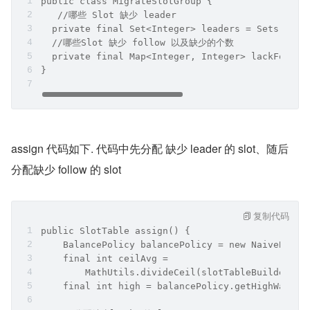
Group
, 其中 
MigrateSlotGroup
内部保存的是那些缺少 **leader **以及 
follow 
的 
Slot
复制代码
public class MigrateSlotGroup {
   //哪些 Slot 缺少 leader
  private final Set<Integer> leaders = Sets.newH
  //哪些Slot 缺少 follow 以及缺少的个数
  private final Map<Integer, Integer> lackFollow
}
assign 代码如下. 代码中先分配 缺少 leader 的 slot、随后
分配缺少 follow 的 slot