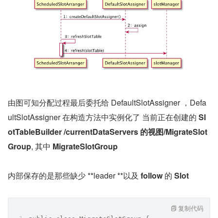
创建完成 SlotTableBuilder 并且有没有完成分配的 Slot, 执
行真正的分配过程，如下图所示。
由图可知分配过程最后委托给 DefaultSlotAssigner ，Defa
ultSlotAssigner 在构造方法中实例化了 当前正在创建的 
Sl
otTableBuilder /currentDataServers 的视图/MigrateSlot