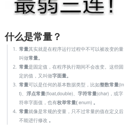
什么是常量？
常量
其实就是在程序运行过程中不可以被改变的量
叫做
常量。
常量
是固定值，在程序执行期间不会改变。这些固
定的值，又叫做
字面量。
常量
可以是任何的基本数据类型，比如
整数常量
(in
t)、
浮点常量
(float,double)、
字符常量
(char)，或字
符串字面值，也有
枚举常量(
 enum) 
。
常量
就像是常规的变量，只不过常量的值在定义后
不能进行修改 
。