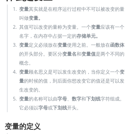
变量
其实就是在程序运行过程中不可以被改变的量
叫做
变量。
其值可以改变的量称为变量。一个
变量
应该有一个
名字，在内存中占据一定的
存储单元。
变量
定义必须放在
变量
使用之前。一般放在
函数体
的开头部分。要区分
变量名
和
变量值
是两个不同的
概念。
变量
顾名思义是可以发生改变的，当你定义一个
变
量
的时候的值，到后面你想改变它的值还是可以发
生改变的。
变量
的名称可以由
字母
、
数字
和
下划线
字符组成。
它必须以
字母
或
下划线
开头。
变量的定义