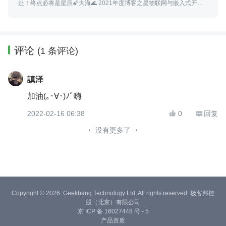
赴！终点必将是星辰🌠大海🌊 2021年度博客之星物联网与嵌入式开发
TOP5 2021博客之星Top100 掘金优秀创作者 阿里云专家博主^星级博
主
评论
(1 条评论)
謓泽
加油(｡･∀･)ﾉﾞ嗨
2022-02-16 06:38
0
回复


没有更多了
Copyright © 2026, Geekbang Technology Ltd. All rights reserved. 极客邦控
股（北京）有限公司
京 ICP 备 16027448 号 - 5
产品资质