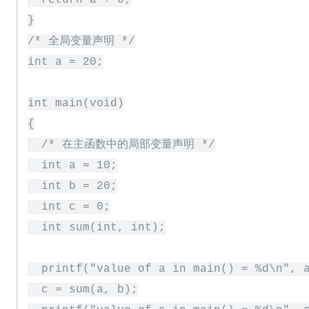
  return a + b;

}

/* 全局变量声明 */

int a = 20;

int main(void)

{

  /* 在主函数中的局部变量声明 */

  int a = 10;

  int b = 20;

  int c = 0;

  int sum(int, int);

  printf("value of a in main() = %d\n", a
  c = sum(a, b);
