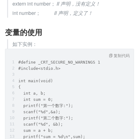
extern int number； 
//
声明，没有定义！
int number；           
//
声明，定义了！
变量的使用
如下实例：
复制代码
#define _CRT_SECURE_NO_WARNINGS 1
#include<stdio.h>
int main(void)
{
  int a, b;
  int sum = 0;
  printf("第一个数字:");
  scanf("%d",&a);
  printf("第二个数字:");
  scanf("%d", &b);
  sum = a + b;
  printf("sum = %d\n",sum);