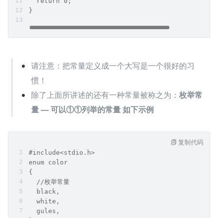
  return 0; 
}
请注意：把常量定义成一个大写是一个很好的习
惯！
除了上面所讲述的还有一种常量被称之为：
枚举常
量 — 可以①①列举的常量 如下示例
复制代码
#include<stdio.h>
enum color
{
  //枚举常量
  black,
  white,
  gules,