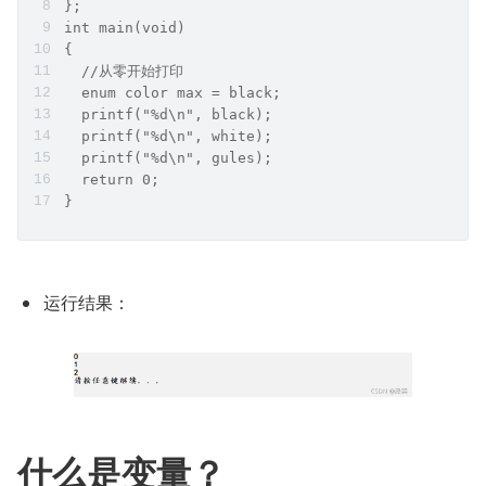
};
int main(void)
{
  //从零开始打印
  enum color max = black;
  printf("%d\n", black);
  printf("%d\n", white);
  printf("%d\n", gules);
  return 0;
}
运行结果：
什么是变量？