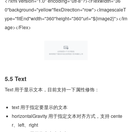
<?xml version="1.0" encoding="utf-8"?><Flexwidth="36
0"background="yellow"flexDirection="row"><ImagescaleT
ype="fitEnd"width="360"height="360"url="${image2}"></Im
age></Flex>
5.5 Text
Text 用于显示文本，目前支持一下属性修饰：
text 用于指定要显示的文本
horizontalGravity 用于指定文本对齐方式，支持 cente
r、left、right