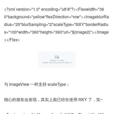
<?xml version="1.0" encoding="utf-8"?><Flexwidth="36
0"background="yellow"flexDirection="row"><ImageblurRa
dius="25"blurSampling="2"scaleType="fitXY"borderRadiu
s="100"width="360"height="360"url="${image2}"></Image
></Flex>
与 ImageView 一样支持 scaleType：
细心的朋友会发现，其实上面已经在使用 fitXY 了，笑~