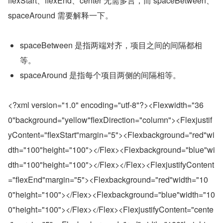
flexStart、flexEnd、center 无需多言，而 spaceBetween、
spaceAround 需要解释一下。
spaceBetween 是指两端对齐，项目之间的间隔都相
等。
spaceAround 是指每个项目两侧的间隔相等。
<?xml version="1.0" encoding="utf-8"?><Flexwidth="36
0"background="yellow"flexDirection="column"><Flexjustif
yContent="flexStart"margin="5"><Flexbackground="red"wi
dth="100"height="100"></Flex><Flexbackground="blue"wi
dth="100"height="100"></Flex></Flex><FlexjustifyContent
="flexEnd"margin="5"><Flexbackground="red"width="10
0"height="100"></Flex><Flexbackground="blue"width="10
0"height="100"></Flex></Flex><FlexjustifyContent="cente