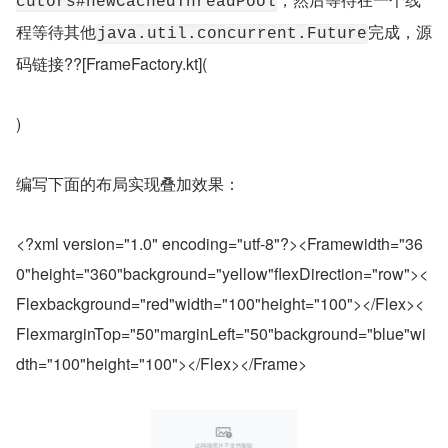
cutors#newCachedThreadPool
程等待其他
完成，源
java.util.concurrent.Future
码链接??[FrameFactory.kt](
)
编写下面的布局实现叠加效果：
<?xml version="1.0" encoding="utf-8"?><Framewidth="36
0"height="360"background="yellow"flexDirection="row"><
Flexbackground="red"width="100"height="100"></Flex><
FlexmarginTop="50"marginLeft="50"background="blue"wi
dth="100"height="100"></Flex></Frame>