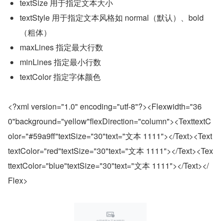
textSize 用于指定文本大小
textStyle 用于指定文本风格如 normal（默认）、bold
（粗体）
maxLines 指定最大行数
minLines 指定最小行数
textColor 指定字体颜色
<?xml version="1.0" encoding="utf-8"?><Flexwidth="36
0"background="yellow"flexDirection="column"><TexttextC
olor="#59a9ff"textSize="30"text="文本 1111"></Text><Text
textColor="red"textSize="30"text="文本 1111"></Text><Tex
ttextColor="blue"textSize="30"text="文本 1111"></Text></
Flex>