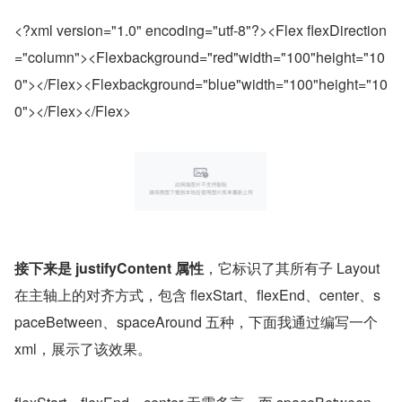
<?xml version="1.0" encoding="utf-8"?><Flex flexDirection
="column"><Flexbackground="red"width="100"height="10
0"></Flex><Flexbackground="blue"width="100"height="10
0"></Flex></Flex>
接下来是 justifyContent 属性
，它标识了其所有子 Layout 
在主轴上的对齐方式，包含 flexStart、flexEnd、center、s
paceBetween、spaceAround 五种，下面我通过编写一个 
xml，展示了该效果。