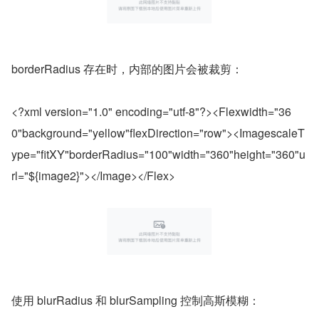
borderRadius 存在时，内部的图片会被裁剪：
<?xml version="1.0" encoding="utf-8"?><Flexwidth="36
0"background="yellow"flexDirection="row"><ImagescaleT
ype="fitXY"borderRadius="100"width="360"height="360"u
rl="${image2}"></Image></Flex>
使用 blurRadius 和 blurSampling 控制高斯模糊：