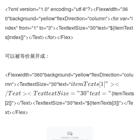
<?xml version="1.0" encoding="utf-8"?><Flexwidth="36
0"background="yellow"flexDirection="column"><for var="i
ndex" from="1" to="3"><TexttextSize="30"text="${itemText
s[index]}"></Text></for></Flex>
可以被等价展开成：
<Flexwidth="360"background="yellow"flexDirection="colu
mn"><TexttextSize="30"text="
[
1
]
"
>
<
i
t
e
m
T
e
x
t
s
{itemTexts
/
>
<
=
"
3
0
"
=
"
T
e
x
t
T
e
x
t
t
e
x
t
S
i
z
e
t
e
x
t
[2]}"></Text><TexttextSize="30"text="${itemTexts[3]}"></Te
xt></Flex>