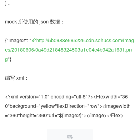
) 。
mock 所使用的 json 数据：
{"image2": "
http://5b0988e595225.cdn.sohucs.com/imag
es/20180606/0a49d21848324503a1e04c4b942a1631.pn
g
"}
编写 xml：
<?xml version="1.0" encoding="utf-8"?><Flexwidth="36
0"background="yellow"flexDirection="row"><Imagewidth
="360"height="360"url="${image2}"></Image></Flex>