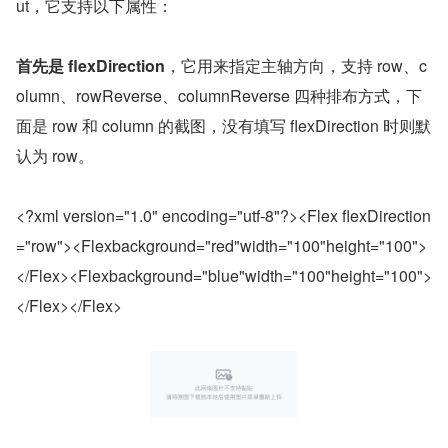
ut，它支持以下属性：
首先是 flexDirection
，它用来指定主轴方向，支持 row、c
olumn、rowReverse、columnReverse 四种排布方式，下
面是 row 和 column 的截图，没有填写 flexDirection 时则默
认为 row。
<?xml version="1.0" encoding="utf-8"?><Flex flexDirection
="row"><Flexbackground="red"width="100"height="100">
</Flex><Flexbackground="blue"width="100"height="100">
</Flex></Flex>