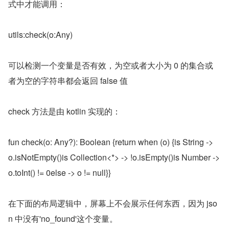
式中才能调用：
utils:check(o:Any)
可以检测一个变量是否有效，为空或者大小为 0 的集合或
者为空的字符串都会返回 false 值
check 方法是由 kotlin 实现的：
fun check(o: Any?): Boolean {return when (o) {is String -> 
o.isNotEmpty()is Collection<*> -> !o.isEmpty()is Number -> 
o.toInt() != 0else -> o != null}}
在下面的布局逻辑中，屏幕上不会展示任何东西，因为 jso
n 中没有'no_found'这个变量。