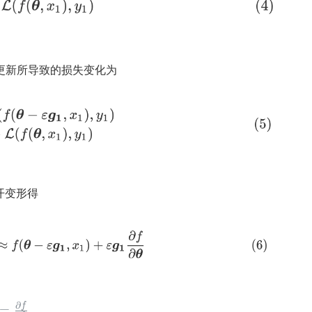
数更新所导致的损失变化为
开变形得
∂
f
=