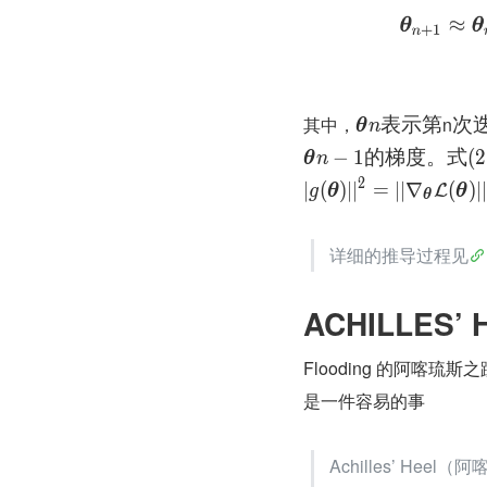
其中，
n
表
示
第
次
θ
n
−
1
的
梯
度
。
式
(
2
θ
n
2
∣
(
)
∣
∣
=
∣
∣
∇
(
)
∣
∣
L
g
θ
θ
θ
详细的推导过程见
ACHILLES’ 
Flooding 的阿喀琉
是一件容易的事
Achilles’ 