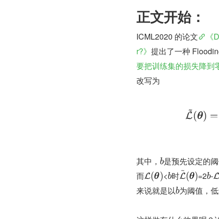
正文开始：
ICML2020 的论文
《Do
r?》
提出了一种 Floo
要把训练集的损失降到
改写为
其中，
是预先设定的阈
b
~
而
<
时
=2
-
(
)
(
)
L
L
θ
b
θ
b
来说就是以
为阈值，低
b