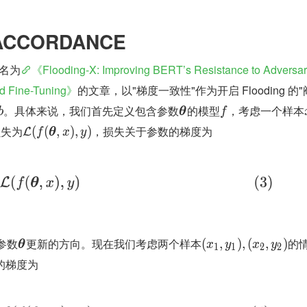
ACCORDANCE
篇名为
《Flooding-X: Improving BERT’s Resistance to Adversari
ted Fine-Tuning》
的文章，以"梯度一致性"作为开启 Flooding 的"
。具体来说，我们首先定义包含参数
的模型
，考虑一个样本
b
θ
f
损失为
，损失关于参数的梯度为
(
(
,
)
,
)
L
f
θ
x
y
参数
更新的方向。现在我们考虑两个样本
的
(
,
)
,
(
,
)
θ
x
y
x
y
1
1
2
2
的梯度为