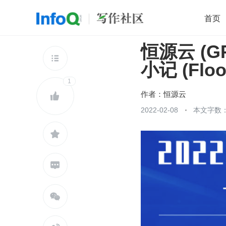
首页
恒源云 (G
移动开发
Java
开源
架构
O

小记 (Floo
前端
AI
大数据
团队管理
1
查看更多

作者：
恒源云

2022-02-08
本文字数：


