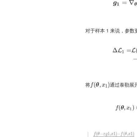
对于样本 1 来说，参
将
通过泰勒展
(
,
)
f
θ
x
1
(
−
1
,
1
)
−
(
,
1
)
f
θ
ε
g
x
f
θ
x