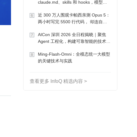
claude.md、skills 和 hooks，模型自
己会想办法
近 300 万人围观卡帕西亲测 Opus 5：
6
两小时写完 5500 行代码， 却连自己
写的游戏都玩不了
AICon 深圳 2026 全日程揭晓｜聚焦
7
Agent 工程化，构建可靠智能的技术路
径
Ming-Flash-Omni：全模态统一大模型
8
的关键技术与实践
查看更多 InfoQ 精选内容 >