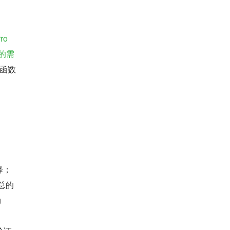
ro
的需
函数
降；
总的
g