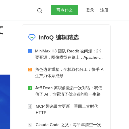
登录
注册

写点什么
文
效工作
数据库
Python
音视频
InfoQ 编辑精选
golang
微服务架构
flutter
MiniMax H3 团队 Reddit 被问爆：2K
1
要开源，图像模型在路上，Apache-2.0
也在考虑了
角色边界重塑，全栈取代分工：快手 AI
2
生产力体系成形
Jeff Dean 离职前最后一次对话：我低
3
估了 AI，也看清了创业者的唯一生路
MCP 迎来最大更新：重回上古时代
4
HTTP
Claude Code 之父：每半年清空一次
5