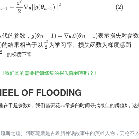
迭
代
的
参
数
，
(
−
1
)
=
∇
(
−
1
)
表
示
损
失
对
参
L
g
θ
n
θ
n
θ
2
ε
)
的
结
果
相
当
于
以
为
学
习
率
、
损
失
函
数
为
梯
度
惩
罚
2
2
 的梯度下降
∣
《我们真的需要把训练集的损失降到零吗？》
HEEL OF FLOODING
斯之踵在于超参数
，我们需要花非常多的时间寻找最佳的阈值
，这
b
b
Heel（阿喀琉斯之踵）阿喀琉斯是古希腊神话故事中的英雄人物，刀枪不