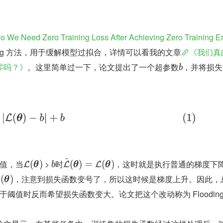
 We Need Zero Training Loss After Achieving Zero Training Er
ding 方法，用于缓解模型过拟合，详情可以看我的文章
《我们真
零吗？》
。这里简单过一下，论文提出了一个超参数
，并将损失
b
~
值，当
 > 
时
，这时就是执行普通的梯度下
(
)
(
)
=
(
)
L
L
L
θ
b
θ
θ
，注意到损失函数变号了，所以这时候是梯度上升。因此，
(
)
L
θ
于阈值时反而希望损失函数变大。论文把这个改动称为 Floodin