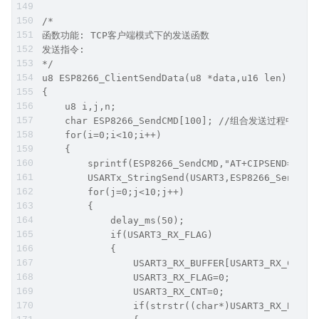
/*
函数功能: TCP客户端模式下的发送函数
发送指令: 
*/
u8 ESP8266_ClientSendData(u8 *data,u16 len)
{
    u8 i,j,n;
    char ESP8266_SendCMD[100]; //组合发送过程中的命
    for(i=0;i<10;i++)
    {
        sprintf(ESP8266_SendCMD,"AT+CIPSEND=%d\r
        USARTx_StringSend(USART3,ESP8266_SendCMD
        for(j=0;j<10;j++)
        {
            delay_ms(50);
            if(USART3_RX_FLAG)
            {
                USART3_RX_BUFFER[USART3_RX_CNT]=
                USART3_RX_FLAG=0;
                USART3_RX_CNT=0;
                if(strstr((char*)USART3_RX_BUFFE