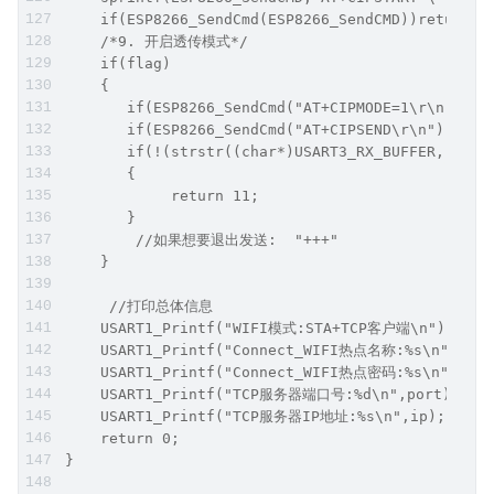
    if(ESP8266_SendCmd(ESP8266_SendCMD))return 8
    /*9. 开启透传模式*/
    if(flag)
    {
       if(ESP8266_SendCmd("AT+CIPMODE=1\r\n"))r
       if(ESP8266_SendCmd("AT+CIPSEND\r\n"))re
       if(!(strstr((char*)USART3_RX_BUFFER,">"))
       {
            return 11;
       }
        //如果想要退出发送:  "+++"
    }
     //打印总体信息
    USART1_Printf("WIFI模式:STA+TCP客户端\n");
    USART1_Printf("Connect_WIFI热点名称:%s\n",ssid
    USART1_Printf("Connect_WIFI热点密码:%s\n",pass
    USART1_Printf("TCP服务器端口号:%d\n",port);
    USART1_Printf("TCP服务器IP地址:%s\n",ip);
    return 0;
}