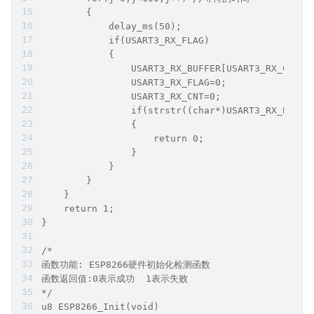
        {
            delay_ms(50);
            if(USART3_RX_FLAG)
            {
                USART3_RX_BUFFER[USART3_RX_CNT]=
                USART3_RX_FLAG=0;
                USART3_RX_CNT=0;
                if(strstr((char*)USART3_RX_BUFFE
                {
                    return 0;
                }
            }
        }
    }
    return 1;
}
/*
函数功能: ESP8266硬件初始化检测函数
函数返回值:0表示成功  1表示失败
*/
u8 ESP8266_Init(void)