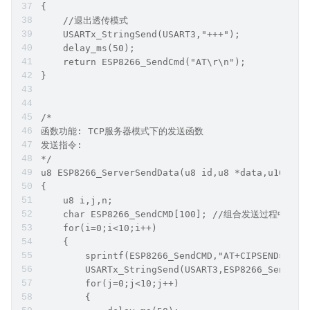
{
    //退出透传模式
    USARTx_StringSend(USART3,"+++");
    delay_ms(50);
    return ESP8266_SendCmd("AT\r\n");
}
/*
函数功能: TCP服务器模式下的发送函数
发送指令: 
*/
u8 ESP8266_ServerSendData(u8 id,u8 *data,u16 len
{
    u8 i,j,n;
    char ESP8266_SendCMD[100]; //组合发送过程中的命
    for(i=0;i<10;i++)
    {
        sprintf(ESP8266_SendCMD,"AT+CIPSEND=%d,%
        USARTx_StringSend(USART3,ESP8266_SendCMD
        for(j=0;j<10;j++)
        {