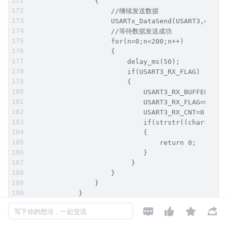
                {
                    //继续发送数据
                    USARTx_DataSend(USART3,data,
                    //等待数据发送成功
                    for(n=0;n<200;n++)
                    {
                        delay_ms(50);
                        if(USART3_RX_FLAG)
                        {
                            USART3_RX_BUFFER[USA
                            USART3_RX_FLAG=0;
                            USART3_RX_CNT=0;
                            if(strstr((char*)USA
                            {
                                return 0;
                            }
                         }            
                    }   
                }
            }
        }




写下你的想法，一起交流
    }
    return 1;