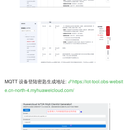
MQTT 设备登陆密匙生成地址: 
https://iot-tool.obs-websit
e.cn-north-4.myhuaweicloud.com/