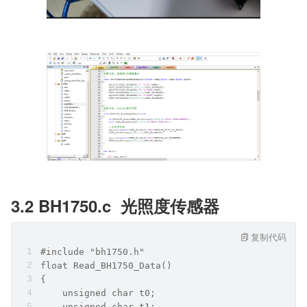
3.2 BH1750.c  光照度传感器
复制代码
#include "bh1750.h"
float Read_BH1750_Data()
{
    unsigned char t0;
    unsigned char t1;