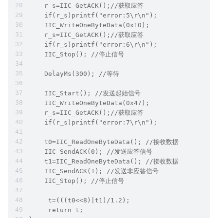
    r_s=IIC_GetACK();//获取应答
    if(r_s)printf("error:5\r\n");
    IIC_WriteOneByteData(0x10);
    r_s=IIC_GetACK();//获取应答
    if(r_s)printf("error:6\r\n");
    IIC_Stop(); //停止信号 
    DelayMs(300); //等待
    IIC_Start(); //发送起始信号
    IIC_WriteOneByteData(0x47);
    r_s=IIC_GetACK();//获取应答
    if(r_s)printf("error:7\r\n");
    t0=IIC_ReadOneByteData(); //接收数据
    IIC_SendACK(0); //发送应答信号
    t1=IIC_ReadOneByteData(); //接收数据
    IIC_SendACK(1); //发送非应答信号
    IIC_Stop(); //停止信号
     t=(((t0<<8)|t1)/1.2);
     return t;  