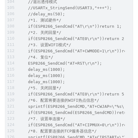
    //退出透传模式
    //USARTx_StringSend(USART3,"+++");
    //delay_ms(50);
    /*1. 测试硬件*/
    if(ESP8266_SendCmd("AT\r\n"))return 1;
    /*2. 关闭回显*/
    if(ESP8266_SendCmd("ATE0\r\n"))return 2;
    /*3. 设置WIFI模式*/
    if(ESP8266_SendCmd("AT+CWMODE=1\r\n"))return
    /*4. 复位*/
    ESP8266_SendCmd("AT+RST\r\n");
    delay_ms(1000);
    delay_ms(1000);
    delay_ms(1000);
    /*5. 关闭回显*/
    if(ESP8266_SendCmd("ATE0\r\n"))return 5;
    /*6. 配置将要连接的WIFI热点信息*/
    sprintf(ESP8266_SendCMD,"AT+CWJAP=\"%s\",\"%
    if(ESP8266_SendCmd(ESP8266_SendCMD))return 6
    /*7. 设置单连接*/
    if(ESP8266_SendCmd("AT+CIPMUX=0\r\n"))return
    /*8. 配置要连接的TCP服务器信息*/
    sprintf(ESP8266_SendCMD,"AT+CIPSTART=\"TCP\"