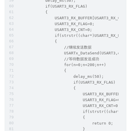
            delay_ms(50);
            if(USART3_RX_FLAG)
            {
                USART3_RX_BUFFER[USART3_RX_CNT]=
                USART3_RX_FLAG=0;
                USART3_RX_CNT=0;
                if(strstr((char*)USART3_RX_BUFFE
                {
                    //继续发送数据
                    USARTx_DataSend(USART3,data,
                    //等待数据发送成功
                    for(n=0;n<200;n++)
                    {
                        delay_ms(50);
                        if(USART3_RX_FLAG)
                        {
                            USART3_RX_BUFFER[USA
                            USART3_RX_FLAG=0;
                            USART3_RX_CNT=0;
                            if(strstr((char*)USA
                            {
                                return 0;
                            }