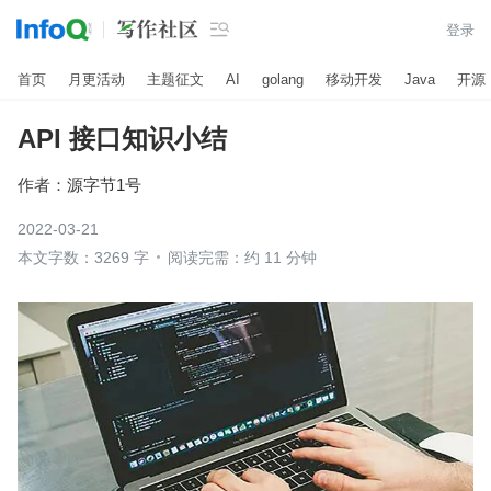

登录
首页
月更活动
主题征文
AI
golang
移动开发
Java
开源
API 接口知识小结
作者：
源字节1号
2022-03-21
本文字数：3269 字
阅读完需：约 11 分钟