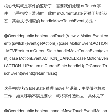
核心代码就是事件的监听了，需要我们处理 onTouch 事
件，当手指按下滑动时，此时 mCurrentState 还处于初始状
态，其会执行相应的 handleMoveTouchEvent 方法：
@Overridepublic boolean onTouch(View v, MotionEvent ev
ent) {switch (event.getAction()) {case MotionEvent.ACTION
_MOVE:return mCurrentState.handleMoveTouchEvent(eve
nt);case MotionEvent.ACTION_CANCEL:case MotionEven
t.ACTION_UP:return mCurrentState.handleUpOrCancelTo
uchEvent(event);}return false;}
这是初始状态 IdleState 处理 move 的逻辑，主要做些校验
工作，如果移动不满足要求，就将事件透出去，具体见下：
@Overridepublic boolean handleMoveTouchEvent(Motion