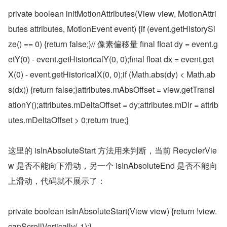
private boolean initMotionAttributes(View view, MotionAttri
butes attributes, MotionEvent event) {if (event.getHistorySi
ze() == 0) {return false;}// 像素偏移量 final float dy = event.g
etY(0) - event.getHistoricalY(0, 0);final float dx = event.get
X(0) - event.getHistoricalX(0, 0);if (Math.abs(dy) < Math.ab
s(dx)) {return false;}attributes.mAbsOffset = view.getTransl
ationY();attributes.mDeltaOffset = dy;attributes.mDir = attrib
utes.mDeltaOffset > 0;return true;}
这里的 isInAbsoluteStart 方法用来判断，当前 RecyclerVie
w 是否不能向下滑动，另一个 isInAbsoluteEnd 是否不能向
上滑动，代码就不展示了：
private boolean isInAbsoluteStart(View view) {return !view.
canScrollVertically(-1);}