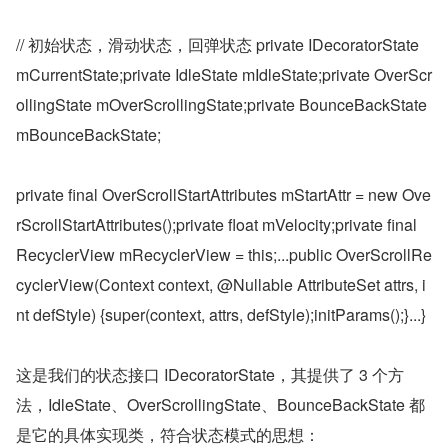
// 初始状态，滑动状态，回弹状态 private IDecoratorState 
mCurrentState;private IdleState mIdleState;private OverScr
ollingState mOverScrollingState;private BounceBackState 
mBounceBackState;
private final OverScrollStartAttributes mStartAttr = new Ove
rScrollStartAttributes();private float mVelocity;private final 
RecyclerView mRecyclerView = this;...public OverScrollRe
cyclerView(Context context, @Nullable AttributeSet attrs, i
nt defStyle) {super(context, attrs, defStyle);initParams();}...}
这是我们的状态接口 IDecoratorState，其提供了 3 个方
法，IdleState、OverScrollingState、BounceBackState 都
是它的具体实现类，符合状态模式的思想：