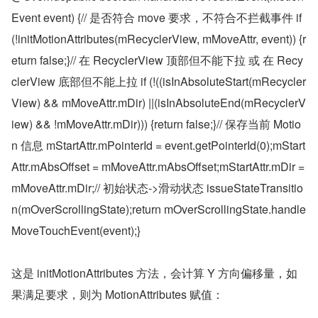
Event event) {// 是否符合 move 要求，不符合不拦截事件 if 
(!initMotionAttributes(mRecyclerView, mMoveAttr, event)) {r
eturn false;}// 在 RecyclerView 顶部但不能下拉 或 在 Recy
clerView 底部但不能上拉 if (!((isInAbsoluteStart(mRecycler
View) && mMoveAttr.mDir) ||(isInAbsoluteEnd(mRecyclerV
iew) && !mMoveAttr.mDir))) {return false;}// 保存当前 Motio
n 信息 mStartAttr.mPointerId = event.getPointerId(0);mStart
Attr.mAbsOffset = mMoveAttr.mAbsOffset;mStartAttr.mDir = 
mMoveAttr.mDir;// 初始状态->滑动状态 issueStateTransitio
n(mOverScrollingState);return mOverScrollingState.handle
MoveTouchEvent(event);}
这是 initMotionAttributes 方法，会计算 Y 方向偏移量，如
果满足要求，则为 MotionAttributes 赋值：