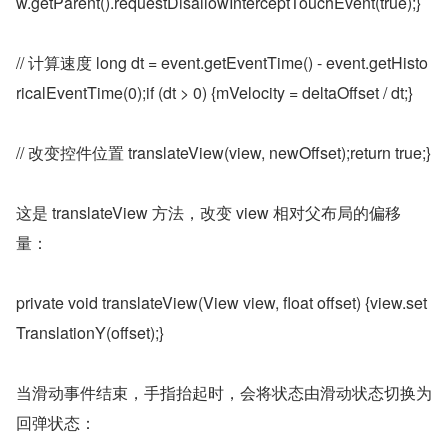
w.getParent().requestDisallowInterceptTouchEvent(true);}
// 计算速度 long dt = event.getEventTime() - event.getHisto
ricalEventTime(0);if (dt > 0) {mVelocity = deltaOffset / dt;}
// 改变控件位置 translateView(view, newOffset);return true;}
这是 translateView 方法，改变 view 相对父布局的偏移
量：
private void translateView(View view, float offset) {view.set
TranslationY(offset);}
当滑动事件结束，手指抬起时，会将状态由滑动状态切换为
回弹状态：