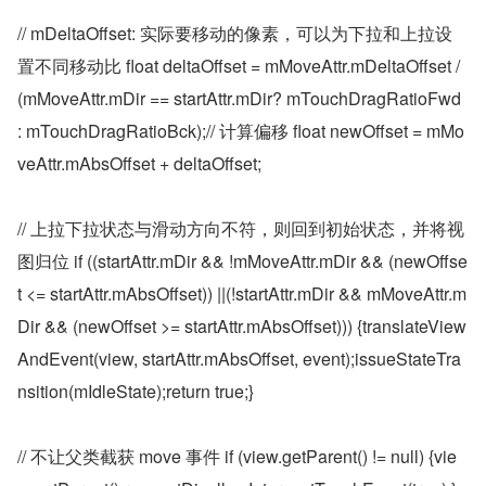
// mDeltaOffset: 实际要移动的像素，可以为下拉和上拉设
置不同移动比 float deltaOffset = mMoveAttr.mDeltaOffset / 
(mMoveAttr.mDir == startAttr.mDir? mTouchDragRatioFwd 
: mTouchDragRatioBck);// 计算偏移 float newOffset = mMo
veAttr.mAbsOffset + deltaOffset;
// 上拉下拉状态与滑动方向不符，则回到初始状态，并将视
图归位 if ((startAttr.mDir && !mMoveAttr.mDir && (newOffse
t <= startAttr.mAbsOffset)) ||(!startAttr.mDir && mMoveAttr.m
Dir && (newOffset >= startAttr.mAbsOffset))) {translateView
AndEvent(view, startAttr.mAbsOffset, event);issueStateTra
nsition(mIdleState);return true;}
// 不让父类截获 move 事件 if (view.getParent() != null) {vie