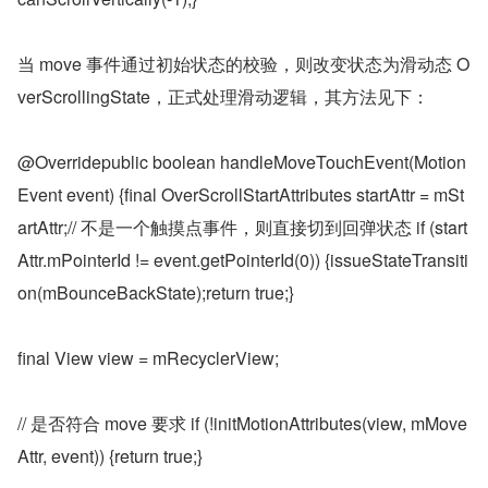
当 move 事件通过初始状态的校验，则改变状态为滑动态 O
verScrollingState，正式处理滑动逻辑，其方法见下：
@Overridepublic boolean handleMoveTouchEvent(Motion
Event event) {final OverScrollStartAttributes startAttr = mSt
artAttr;// 不是一个触摸点事件，则直接切到回弹状态 if (start
Attr.mPointerId != event.getPointerId(0)) {issueStateTransiti
on(mBounceBackState);return true;}
final View view = mRecyclerView;
// 是否符合 move 要求 if (!initMotionAttributes(view, mMove
Attr, event)) {return true;}