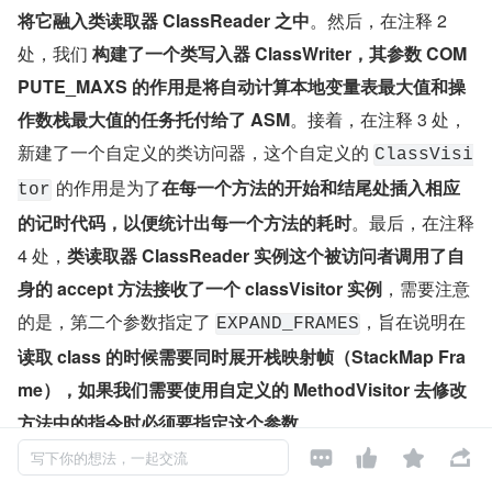
将它融入类读取器 ClassReader 之中
。然后，在注释 2 
处，我们 
构建了一个类写入器 ClassWriter，其参数 COM
PUTE_MAXS 的作用是将自动计算本地变量表最大值和操
作数栈最大值的任务托付给了 ASM
。接着，在注释 3 处，
新建了一个自定义的类访问器，这个自定义的 
ClassVisi
 的作用是为了
在每一个方法的开始和结尾处插入相应
tor
的记时代码，以便统计出每一个方法的耗时
。最后，在注释 
4 处，
类读取器 ClassReader 实例这个被访问者调用了自
身的 accept 方法接收了一个 classVisitor 实例
，需要注意
的是，第二个参数指定了 
，旨在说明在
EXPAND_FRAMES
读取 class 的时候需要同时展开栈映射帧（StackMap Fra
me），如果我们需要使用自定义的 MethodVisitor 去修改
方法中的指令时必须要指定这个参数
，。




写下你的想法，一起交流
上面，我们说到了栈映射帧（StackMap Frame），它到底