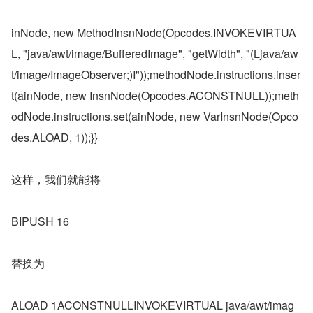
inNode, new MethodInsnNode(Opcodes.INVOKEVIRTUA
L, "java/awt/image/BufferedImage", "getWidth", "(Ljava/aw
t/image/ImageObserver;)I"));methodNode.instructions.inser
t(ainNode, new InsnNode(Opcodes.ACONSTNULL));meth
odNode.instructions.set(ainNode, new VarInsnNode(Opco
des.ALOAD, 1));}}
这样，我们就能将
BIPUSH 16
替换为
ALOAD 1ACONSTNULLINVOKEVIRTUAL java/awt/imag