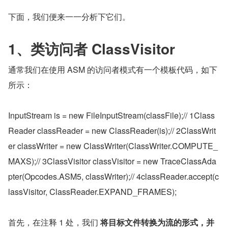
下面，我们便来一一分析下它们。
1、类访问者 ClassVisitor
通常我们在使用 ASM 的访问者模式有一个模板代码，如下
所示：
InputStream is = new FileInputStream(classFile);// 1Class
Reader classReader = new ClassReader(is);// 2ClassWrit
er classWriter = new ClassWriter(ClassWriter.COMPUTE_
MAXS);// 3ClassVisitor classVisitor = new TraceClassAda
pter(Opcodes.ASM5, classWriter);// 4classReader.accept(c
lassVisitor, ClassReader.EXPAND_FRAMES);
首先，在注释 1 处，我们 
将目标文件转换为流的形式，并