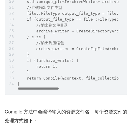
        file_collection = io::FileCollection::Cr
        //...
    }else if (options_.res_zip) {
        //加载压缩包格式的资源文件...
        file_collection = io::ZipFileCollection:
        //...
    } else {
        //也是FileCollection，先定义collection
        file_collection = std::move(collection);
    }
    std::unique_ptr<IArchiveWriter> archive_writ
    //产物输出文件类型
    file::FileType output_file_type = file::GetF
    if (output_file_type == file::FileType::kDir
        //输出到文件目录
        archive_writer = CreateDirectoryArchiveW
    } else {
        //输出到压缩包
        archive_writer = CreateZipFileArchiveWri
    }
    if (!archive_writer) {
        return 1;