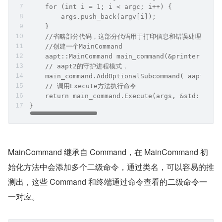
个 MainCommand 来执行命令。
复制代码
int MainImpl(int argc, char** argv) {
    if (argc < 1) {
        return -1;
    }
    // 从下标1开始的输入，保存在args中
    std::vector<StringPiece> args;
    for (int i = 1; i < argc; i++) {
        args.push_back(argv[i]);
    }
    //省略部分代码，这部分代码用于打印信息和错误处理
    //创建一个MainCommand
    aapt::MainCommand main_command(&printer, &di
    // aapt2的守护进程模式，
    main_command.AddOptionalSubcommand( aapt::ut
    // 调用Execute方法执行命令
    return main_command.Execute(args, &std::cerr
}