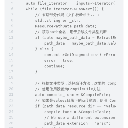
ResourcePathData 中包含了资源路径，资源名，资源扩展
名等信息，AAPT2 会从中获取资源的类型。
复制代码
 int Compile(IAaptContext* context, io::IFileCol
    TRACE_CALL();
    bool error = false;
    // 编译输入的资源文件
    auto file_iterator  = inputs->Iterator();
    while (file_iterator->HasNext()) {
        // 省略部分代码（文件校验相关...）
        std::string err_str;
        ResourcePathData path_data;
        // 获取path全名，用于后续文件类型判断
        if (auto maybe_path_data = ExtractResour
            path_data = maybe_path_data.value();
        } else {
            context->GetDiagnostics()->Error(Dia
            error = true;
            continue;