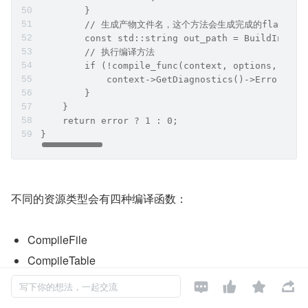
        } else {
            // 不合法的类型，输出错误信息，继续循环
            context->GetDiagnostics()->Error(Dia
            error = true;
            continue;
        } 
        // 校验文件名中是否有.
        if (compile_func != &CompileFile && !opt
            error = true;
            context->GetDiagnostics()->Error(Dia
            continue;
        }
        // 生成产物文件名，这个方法会生成完成的flat文件名，例如上
        const std::string out_path = BuildInterm
        // 执行编译方法
        if (!compile_func(context, options, path
            context->GetDiagnostics()->Error(Dia
        }
    }
    return error ? 1 : 0;
}




写下你的想法，一起交流