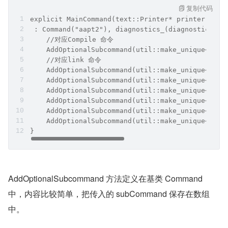
MainCommand 继承自 Command，在 MainCommand 初
始化方法中会添加多个二级命令，通过类名，可以容易的推
测出，这些 Command 和终端通过命令查看的二级命令一
一对应。
复制代码
explicit MainCommand(text::Printer* printer, IDi
 : Command("aapt2"), diagnostics_(diagnostics) {
    //对应Compile 命令
    AddOptionalSubcommand(util::make_unique<Comp
    //对应link 命令
    AddOptionalSubcommand(util::make_unique<Link
    AddOptionalSubcommand(util::make_unique<Dump
    AddOptionalSubcommand(util::make_unique<Diff
    AddOptionalSubcommand(util::make_unique<Opti
    AddOptionalSubcommand(util::make_unique<Conv