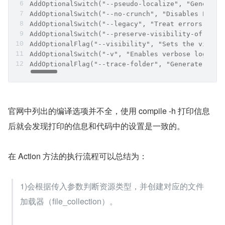
时，会把必须参数和可选参数都初始化定义好。
复制代码
SetDescription("Compiles resources to be linked 
AddRequiredFlag("-o", "Output path", &options_.o
AddOptionalFlag("--dir", "Directory to scan for 
AddOptionalFlag("--zip", "Zip file containing th
AddOptionalFlag("--output-text-symbols", "Genera
AddOptionalSwitch("--pseudo-localize", "Generate
AddOptionalSwitch("--no-crunch", "Disables PNG p
AddOptionalSwitch("--legacy", "Treat errors that
AddOptionalSwitch("--preserve-visibility-of-styl
AddOptionalFlag("--visibility", "Sets the visibi
AddOptionalSwitch("-v", "Enables verbose logging
AddOptionalFlag("--trace-folder", "Generate syst
官网中列出的编译选项并不全，使用 compile -h 打印信息