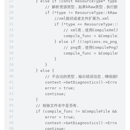
        }
        // 根据文件类型，选择编译方法，这里的 Compil
        // 使用使用设置为CompileFile方法
        auto compile_func = &CompileFile;
        // 如果是values目录下的xml资源，使用 Compil
        if (path_data.resource_dir == "values" &
            compile_func = &CompileTable;
            // We use a different extension (not
            path_data.extension = "arsc";
        } else if (const ResourceType* type = Pa
            // 解析资源类型，如果kRaw类型，执行默认
            if (*type != ResourceType::kRaw) {
                //xml路径或者文件扩展为.xml
                if (*type == ResourceType::kXml 
                    // xml类，使用CompileXml方法编
                    compile_func = &CompileXml;
                } else if ((!options.no_png_c
                    // png类，使用CompilePng方法编
                    compile_func = &CompilePng;
                }
            }