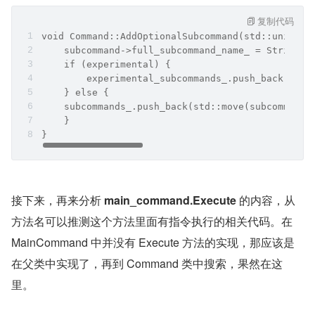
    AddOptionalSubcommand(util::make_unique<Vers
}
AddOptionalSubcommand 方法定义在基类 Command 
中，内容比较简单，把传入的 subCommand 保存在数组
中。
复制代码
void Command::AddOptionalSubcommand(std::unique_
    subcommand->full_subcommand_name_ = StringPr
    if (experimental) {
        experimental_subcommands_.push_back(std:
    } else {
    subcommands_.push_back(std::move(subcommand)
    }
}