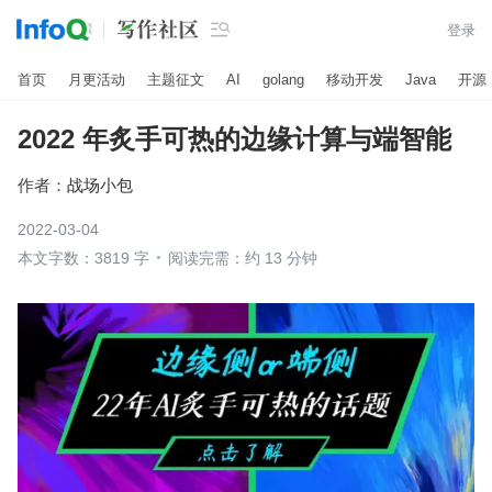

登录
首页
月更活动
主题征文
AI
golang
移动开发
Java
开源
2022 年炙手可热的边缘计算与端智能
作者：
战场小包
2022-03-04
本文字数：3819 字
阅读完需：约 13 分钟