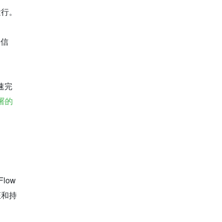
运行。
多信
快速完
部署的
ow 
证和持