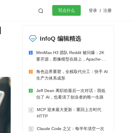
登录
注册

写点什么
I
效工作
数据库
Python
音视频
InfoQ 编辑精选
golang
微服务架构
flutter
MiniMax H3 团队 Reddit 被问爆：2K
1
要开源，图像模型在路上，Apache-2.0
也在考虑了
角色边界重塑，全栈取代分工：快手 AI
2
生产力体系成形
Jeff Dean 离职前最后一次对话：我低
3
估了 AI，也看清了创业者的唯一生路
MCP 迎来最大更新：重回上古时代
4
HTTP
Claude Code 之父：每半年清空一次
5