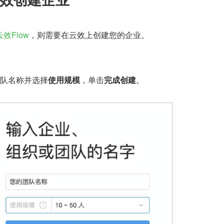
云效Flow
，则需要在云效上创建您的企业。
团队名称并选择
使用规模
，单击
完成创建
。