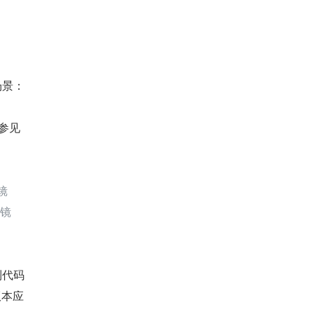
场景：
请参见
镜
以镜
到代码
版本应