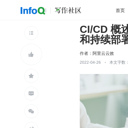
首页
CI/CD
移动开发
Java
开源
架构
O

和持续部署
前端
AI
大数据
团队管理
查看更多

作者：
阿里云云效

2022-04-26
本文字数：


