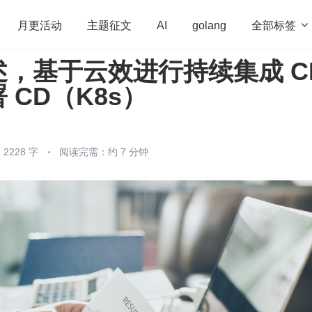
全部标签

月更活动
主题征文
AI
golang
 概述，基于云效进行持续集成 C
penHarmony
算法
学习方法
Web3.0
高
 CD（K8s）
程序员
运维
深度思考
低代码
redis
2228 字
阅读完需：约 7 分钟