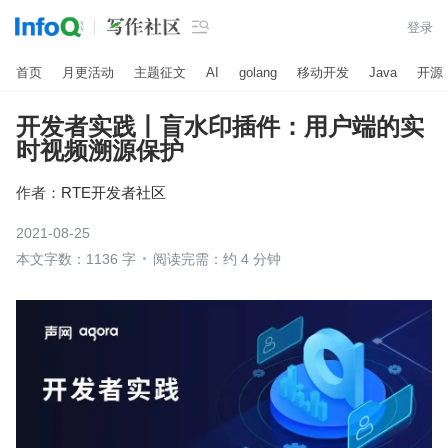

登录
首页
月更活动
主题征文
AI
golang
移动开发
Java
开源
开发者实践丨盲水印插件：用户端的实
时视频溯源保护
作者：
RTE开发者社区
2021-08-25
本文字数：1136 字
阅读完需：约 4 分钟