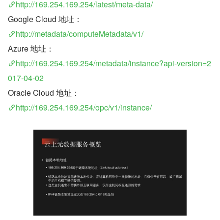
http://169.254.169.254/latest/meta-data/
Google Cloud 地址： 
http://metadata/computeMetadata/v1/
Azure 地址： 
http://169.254.169.254/metadata/instance?api-version=2
017-04-02
Oracle Cloud 地址： 
http://169.254.169.254/opc/v1/instance/