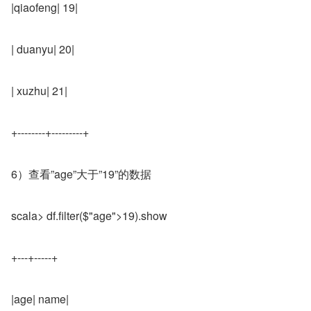
|qiaofeng| 19|
| duanyu| 20|
| xuzhu| 21|
+--------+---------+
6）查看”age”大于”19”的数据
scala> df.filter($"age">19).show
+---+-----+
|age| name|