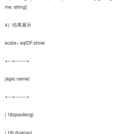
me: string]
4）结果展示
scala> sqlDF.show
+---+--------+
|age| name|
+---+--------+
| 18|qiaofeng|
| 19| duanyu|