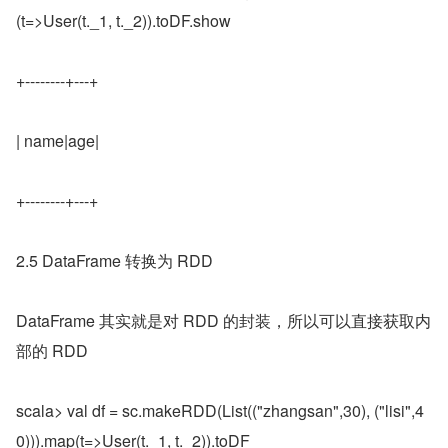
(t=>User(t._1, t._2)).toDF.show
+--------+---+
| name|age|
+--------+---+
2.5 DataFrame 转换为 RDD
DataFrame 其实就是对 RDD 的封装，所以可以直接获取内
部的 RDD
scala> val df = sc.makeRDD(List(("zhangsan",30), ("lisi",4
0))).map(t=>User(t._1, t._2)).toDF