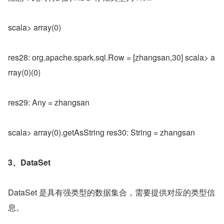
scala> array(0)
res28: org.apache.spark.sql.Row = [zhangsan,30] scala> a
rray(0)(0)
res29: Any = zhangsan
scala> array(0).getAsString res30: String = zhangsan
3、DataSet
DataSet 是具有强类型的数据集合，需要提供对应的类型信
息。