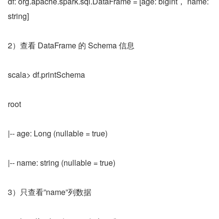
df: org.apache.spark.sql.DataFrame = [age: bigint， name: 
string]
2）查看 DataFrame 的 Schema 信息
scala> df.printSchema
root
|-- age: Long (nullable = true)
|-- name: string (nullable = true)
3）只查看”name”列数据