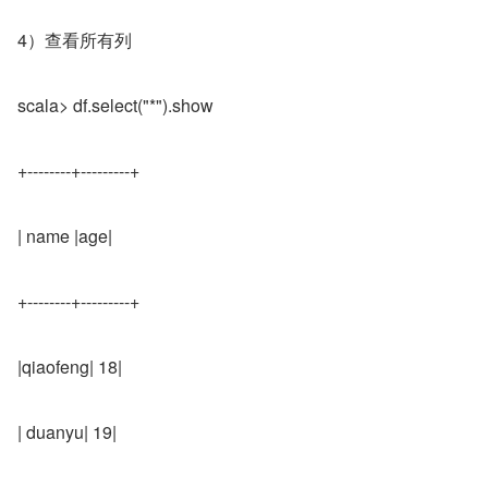
4）查看所有列
scala> df.select("*").show
+--------+---------+
| name |age|
+--------+---------+
|qiaofeng| 18|
| duanyu| 19|