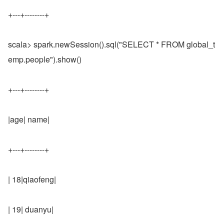
+---+--------+
scala> spark.newSession().sql("SELECT * FROM global_t
emp.people").show()
+---+--------+
|age| name|
+---+--------+
| 18|qiaofeng|
| 19| duanyu|