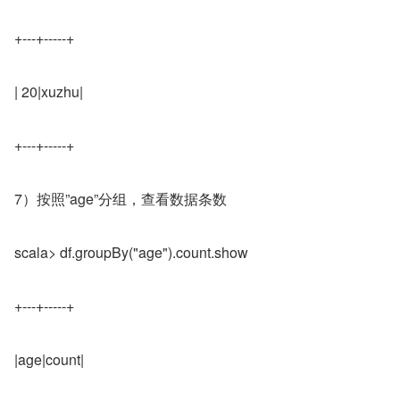
+---+-----+
| 20|xuzhu|
+---+-----+
7）按照”age”分组，查看数据条数
scala> df.groupBy("age").count.show
+---+-----+
|age|count|