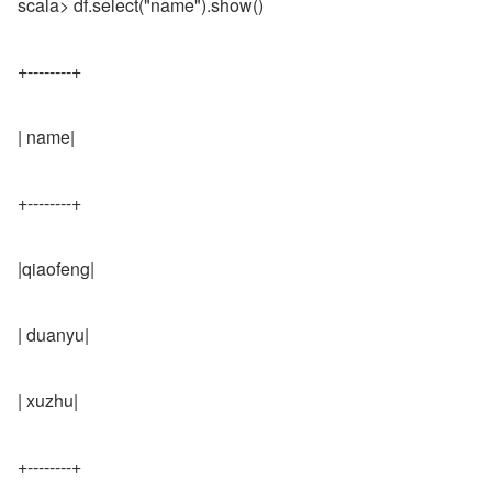
scala> df.select("name").show()
+--------+
| name|
+--------+
|qiaofeng|
| duanyu|
| xuzhu|
+--------+