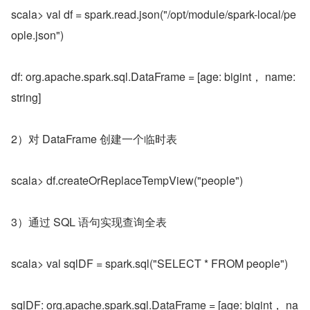
scala> val df = spark.read.json("/opt/module/spark-local/pe
ople.json")
df: org.apache.spark.sql.DataFrame = [age: bigint， name: 
string]
2）对 DataFrame 创建一个临时表
scala> df.createOrReplaceTempView("people")
3）通过 SQL 语句实现查询全表
scala> val sqlDF = spark.sql("SELECT * FROM people")
sqlDF: org.apache.spark.sql.DataFrame = [age: bigint， na