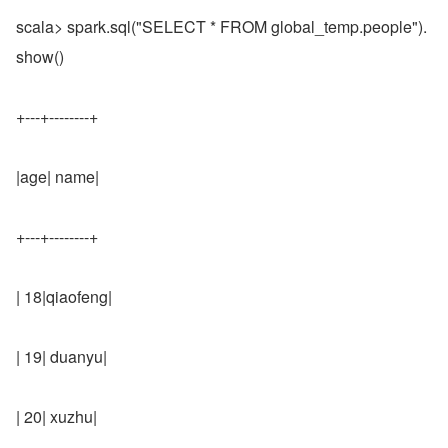
scala> spark.sql("SELECT * FROM global_temp.people").
show()
+---+--------+
|age| name|
+---+--------+
| 18|qiaofeng|
| 19| duanyu|
| 20| xuzhu|