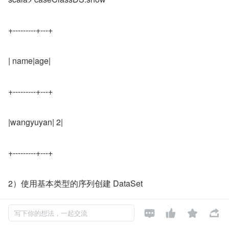
+---------+---+
| name|age|
+---------+---+
|wangyuyan| 2|
+---------+---+
2）使用基本类型的序列创建 DataSet




scala> val ds = Seq(1,2,3,4,5,6).toDS
写下你的想法，一起交流