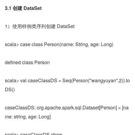
3.1 创建 DataSet
1）使用样例类序列创建 DataSet
scala> case class Person(name: String, age: Long)
defined class Person
scala> val caseClassDS = Seq(Person("wangyuyan",2)).to
DS()
caseClassDS: org.apache.spark.sql.Dataset[Person] = [na
me: string, age: Long]
scala> caseClassDS.show