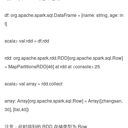
df: org.apache.spark.sql.DataFrame = [name: string, age: in
t]
scala> val rdd = df.rdd
rdd: org.apache.spark.rdd.RDD[org.apache.spark.sql.Row] 
= MapPartitionsRDD[46] at rdd at <console>:25
scala> val array = rdd.collect
array: Array[org.apache.spark.sql.Row] = Array([zhangsan,
30], [lisi,40])
注意：此时得到的 RDD 存储类型为 Row