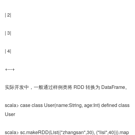
| 2|
| 3|
| 4|
+---+
实际开发中，一般通过样例类将 RDD 转换为 DataFrame。
scala> case class User(name:String, age:Int) defined class 
User
scala> sc.makeRDD(List(("zhangsan",30), ("lisi",40))).map