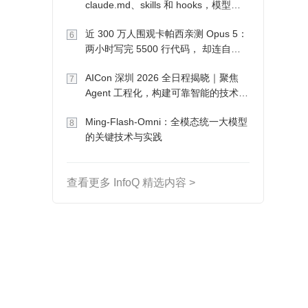
claude.md、skills 和 hooks，模型自
己会想办法
近 300 万人围观卡帕西亲测 Opus 5：
6
两小时写完 5500 行代码， 却连自己
写的游戏都玩不了
AICon 深圳 2026 全日程揭晓｜聚焦
7
Agent 工程化，构建可靠智能的技术路
径
Ming-Flash-Omni：全模态统一大模型
8
的关键技术与实践
查看更多 InfoQ 精选内容 >