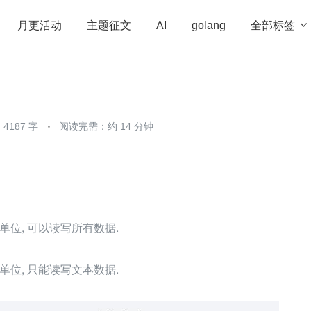
全部标签

月更活动
主题征文
AI
golang
penHarmony
算法
学习方法
Web3.0
高
程序员
运维
深度思考
低代码
redis
4187 字
阅读完需：约 14 分钟
单位, 可以读写所有数据.
单位, 只能读写文本数据.