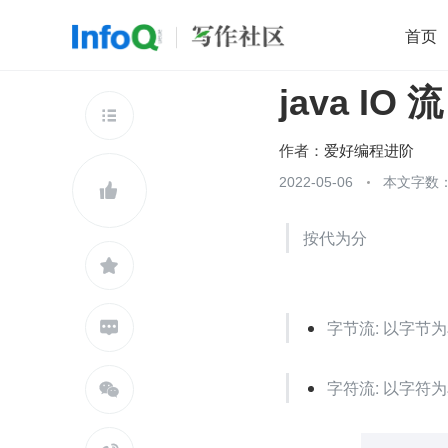
首页
java IO 流
移动开发
Java
开源
架构
O

前端
AI
大数据
团队管理
作者：
爱好编程进阶
查看更多
2022-05-06
本文字数：


按代为分

字节流: 以字节为

字符流: 以字符为
