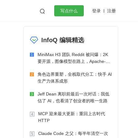
登录
注册

写点什么
效工作
数据库
Python
音视频
InfoQ 编辑精选
golang
微服务架构
flutter
MiniMax H3 团队 Reddit 被问爆：2K
1
要开源，图像模型在路上，Apache-2.0
也在考虑了
角色边界重塑，全栈取代分工：快手 AI
2
生产力体系成形
Jeff Dean 离职前最后一次对话：我低
3
估了 AI，也看清了创业者的唯一生路
MCP 迎来最大更新：重回上古时代
4
HTTP
Claude Code 之父：每半年清空一次
5