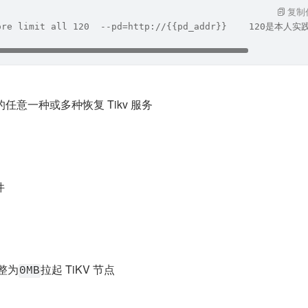
复制
tore limit all 120  --pd=http://{{pd_addr}}    120
的任意一种或多种恢复 Tikv 服务
件
整为
拉起 TiKV 节点
0MB