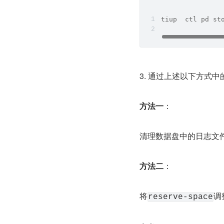
tiup  ctl pd s
3. 通过上述以下方式中
方法一
：
清理数据盘中的日志文
方法二
：
将
调
reserve-space