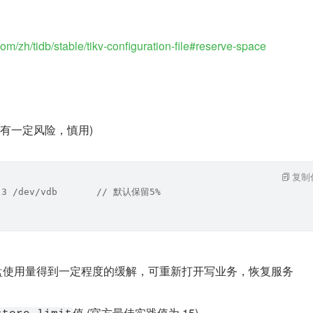
om/zh/tidb/stable/tikv-configuration-file#reserve-space
具有一定风险，慎用)
复制
m 3 /dev/vdb       // 默认保留5%
节点磁盘使用量得到一定程度的缓解，可重新打开写业务，恢复服务
值 (官方最佳实践值为 15)