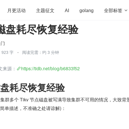
全部标签

月更活动
主题征文
AI
golang
节点磁盘耗尽恢复经验
penHarmony
算法
学习方法
Web3.0
高
程序员
运维
深度思考
低代码
redis
送门
923 字
阅读完需：约 3 分钟
原文来源：
https://tidb.net/blog/b6833f52
点磁盘耗尽恢复经验
idb 集群多个 Tikv 节点磁盘被写满导致集群不可用的情况，大致背
做简单描述，不准确之处请谅解)：