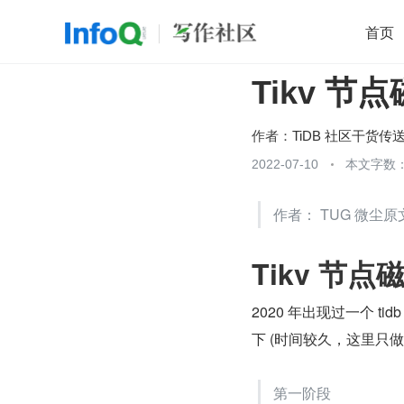
首页
Tikv 
移动开发
Java
开源
架构
O
前端
AI
大数据
团队管理
作者：
TiDB 社区干货传
查看更多
2022-07-10
本文字数：

作者： TUG 微尘
Tikv 节
2020 年出现过一个 t
下 (时间较久，这里只
第一阶段