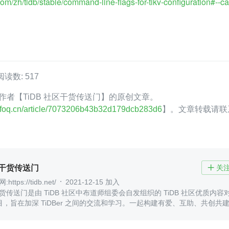
com/zh/tidb/stable/command-line-flags-for-tikv-configuration#--ca
阅读数: 517
oQ 作者【TiDB 社区干货传送门】的原创文章。
.infoq.cn/article/7073206b43b32d179dcb283d6
】。文章转载请联
区干货传送门
关

ttps://tidb.net/
2021-12-15 加入
区干货传送门是由 TiDB 社区中布道师组委会自发组织的 TiDB 社区优质内容
，旨在加深 TiDBer 之间的交流和学习。一起构建有爱、互助、共创共