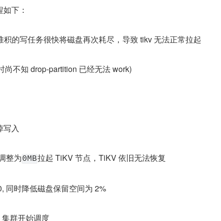
程如下：
，上游堆积的写任务很快将磁盘再次耗尽，导致 tikv 无法正常拉起
(此时尚不知 drop-partition 已经无法 work)
停掉写入
调整为
拉起 TiKV 节点，TiKV 依旧无法恢复
0MB
 至 120, 同时降低磁盘保留空间为 2%
节点，集群开始调度