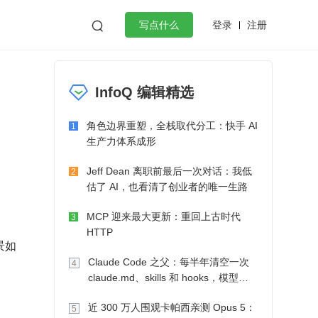
登录
注册

写点什么
效工作
数据库
Python
音视频
InfoQ 编辑精选
golang
微服务架构
flutter
角色边界重塑，全栈取代分工：快手 AI
1
生产力体系成形
Jeff Dean 离职前最后一次对话：我低
2
估了 AI，也看清了创业者的唯一生路
MCP 迎来最大更新：重回上古时代
3
HTTP
景如
Claude Code 之父：每半年清空一次
4
claude.md、skills 和 hooks，模型自
己会想办法
近 300 万人围观卡帕西亲测 Opus 5：
5