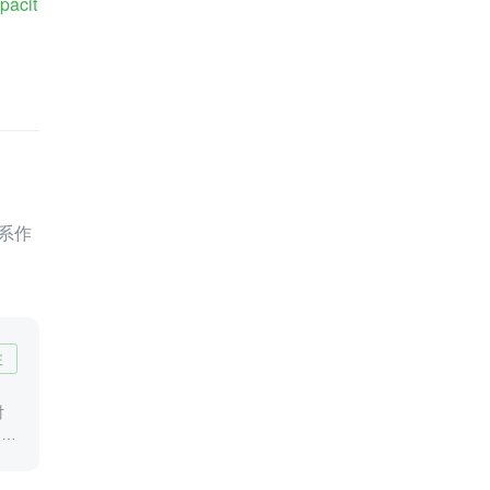
pacit
系作
注
对
建的