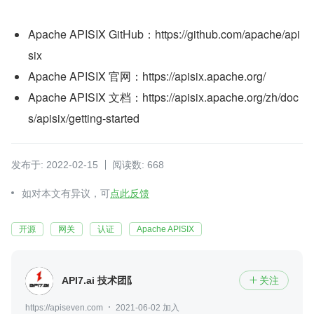
Apache APISIX GitHub：https://github.com/apache/api
six
Apache APISIX 官网：https://apisix.apache.org/
Apache APISIX 文档：https://apisix.apache.org/zh/doc
s/apisix/getting-started
发布于: 2022-02-15
阅读数: 668
如对本文有异议，可
点此反馈
开源
网关
认证
Apache APISIX
API7.ai 技术团队
关注

https://apiseven.com
2021-06-02 加入