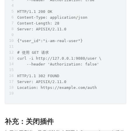
HTTP/1.1 200 OK
Content-Type: application/json
Content-Length: 28
Server: APISIX/2.11.0
{"user_id":"i-am-real-user"}
# 使用 GET 请求
curl -i http://127.0.0.1:9080/user \
    --header 'Authorization: false'
HTTP/1.1 302 FOUND
Server: APISIX/2.11.0
Location: https://example.com/auth
补充：关闭插件