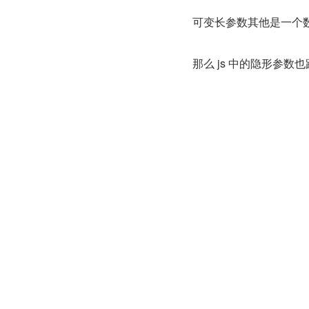
可变长参数其他是一个
那么 js 中的隐形参数
在 js 中万物皆对象，
对象，而且是一个特殊
名是'0'，第二个参数的
入函数参数的个数，很
JS 中的自定义对象（
Object 形式的自定义对
对象的定义：