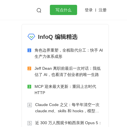
登录
注册

写点什么
效工作
数据库
Python
音视频
InfoQ 编辑精选
golang
微服务架构
flutter
角色边界重塑，全栈取代分工：快手 AI
1
生产力体系成形
Jeff Dean 离职前最后一次对话：我低
2
估了 AI，也看清了创业者的唯一生路
MCP 迎来最大更新：重回上古时代
3
HTTP
Claude Code 之父：每半年清空一次
4
claude.md、skills 和 hooks，模型自
己会想办法
近 300 万人围观卡帕西亲测 Opus 5：
5