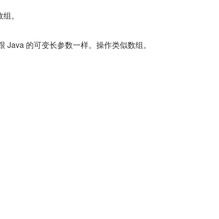
数组。
也跟 Java 的可变长参数一样。操作类似数组。
甚至数组字符串函数都是对象。所以这个叫做 arguments 的东西
的对象，它的属性名是按照传入参数的顺序来的，第一个参数的
属性名是'1'，以此类推，并且它还有个 length 属性，存储的是当
多时候我们把这种对象叫做类数组对象。
扩展内容）
象