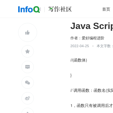
首页
Java Scri
移动开发
Java
开源
架构
O

前端
AI
大数据
团队管理
作者：
爱好编程进阶
查看更多
2022-04-25
本文字数：


//(函数体)

}

// 调用函数：函数名(实

1，函数只有被调用后