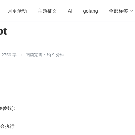
全部标签

月更活动
主题征文
AI
golang
pt
penHarmony
算法
学习方法
Web3.0
高
程序员
运维
深度思考
低代码
redis
2756 字
阅读完需：约 9 分钟
际参数);
才会执行