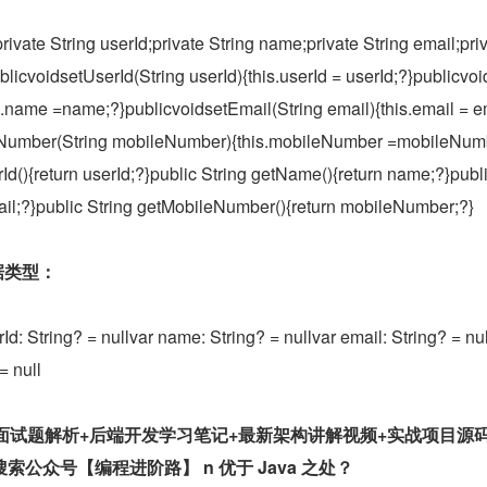
rivate String userId;private String name;private String email;priv
icvoidsetUserId(String userId){this.userId = userId;?}publicvoi
.name =name;?}publicvoidsetEmail(String email){this.email = e
leNumber(String mobileNumber){this.mobileNumber =mobileNu
rId(){return userId;?}public String getName(){return name;?}publi
ail;?}public String getMobileNumber(){return mobileNumber;?}
数据类型：
Id: String? = nullvar name: String? = nullvar email: String? = nul
= null
a 面试题解析+后端开发学习笔记+最新架构讲解视频+实战项目源
偿开源	威信搜索公众号【编程进阶路】
 n 优于 Java 之处？