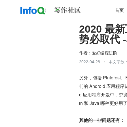
首页
2020 最
移动开发
Java
开源
架构
O
势必取代 -
前端
AI
大数据
团队管理
查看更多

作者：
爱好编程进阶
2022-04-28
本文字数：
另外，包括 Pinterest、
们的 Android 应用程
d 应用程序开发中，究
in 和 Java 哪种更好用
其他的一些问题还有：