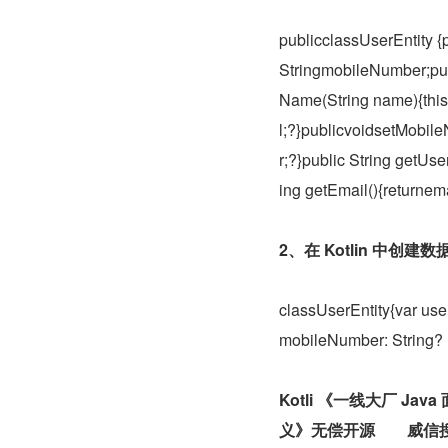
publicclassUserEntity {p
StringmobileNumber;publ
Name(String name){this
l;?}publicvoidsetMobi
r;?}public String getUse
ing getEmail(){returnem
2、在 Kotlin 中创建
classUserEntity{var user
mobileNumber: String? 
Kotli 
《一线大厂 Jav
义》无