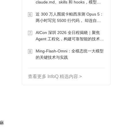
claude.md、skills 和 hooks，模型自
己会想办法
近 300 万人围观卡帕西亲测 Opus 5：
6
两小时写完 5500 行代码， 却连自己
写的游戏都玩不了
AICon 深圳 2026 全日程揭晓｜聚焦
7
Agent 工程化，构建可靠智能的技术路
径
Ming-Flash-Omni：全模态统一大模型
8
的关键技术与实践
查看更多 InfoQ 精选内容 >
多麻