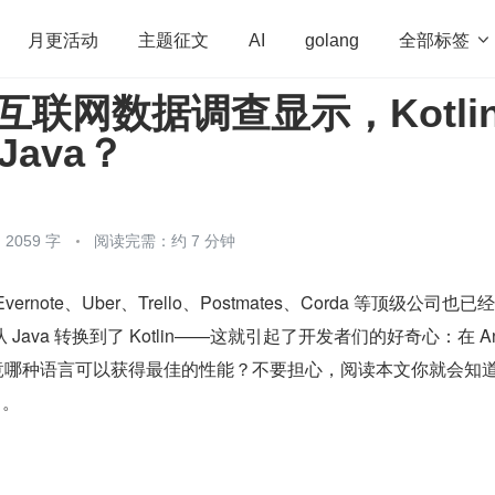
全部标签

月更活动
主题征文
AI
golang
新互联网数据调查显示，Kotlin
penHarmony
算法
学习方法
Web3.0
高
Java？
程序员
运维
深度思考
低代码
redis
2059 字
阅读完需：约 7 分钟
Evernote、Uber、Trello、Postmates、Corda 等顶级公司也
序从 Java 转换到了 Kotlin——这就引起了开发者们的好奇心：在 And
竟哪种语言可以获得最佳的性能？不要担心，阅读本文你就会知道 K
了。