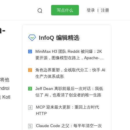
登录
注册

写点什么
-
效工作
数据库
Python
音视频
InfoQ 编辑精选
golang
微服务架构
flutter
MiniMax H3 团队 Reddit 被问爆：2K
1
要开源，图像模型在路上，Apache-2.0
也在考虑了
角色边界重塑，全栈取代分工：快手 AI
2
生产力体系成形
已经将他
roi
Jeff Dean 离职前最后一次对话：我低
3
估了 AI，也看清了创业者的唯一生路
otl
MCP 迎来最大更新：重回上古时代
4
HTTP
Claude Code 之父：每半年清空一次
5