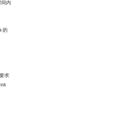
时间内
a 的
就要求
a 