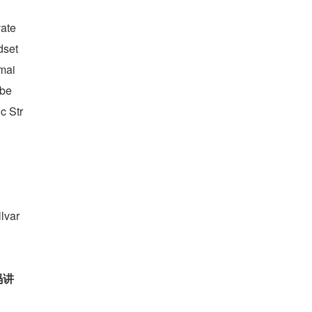
ate 
dset
mai
mbe
c Str
lvar 
码讲