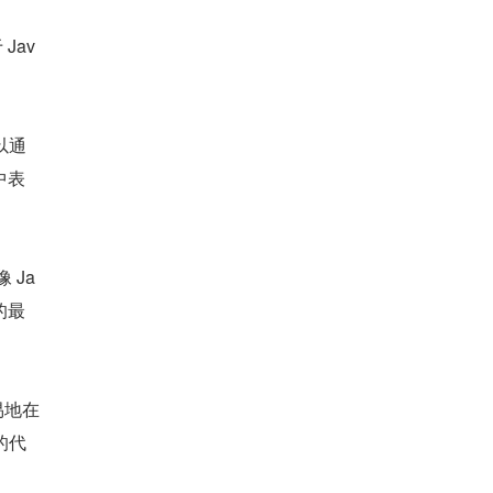
Jav
以通
中表
 Ja
的最
易地在
的代