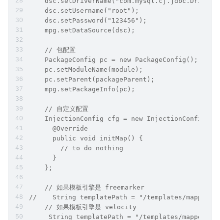
    dsc.setDriverName("com.mysql.cj.jdbc.Driver"
    dsc.setUsername("root");
    dsc.setPassword("123456");
    mpg.setDataSource(dsc);
    // 包配置
    PackageConfig pc = new PackageConfig();
    pc.setModuleName(module);
    pc.setParent(packageParent);
    mpg.setPackageInfo(pc);
    // 自定义配置
    InjectionConfig cfg = new InjectionConfig() 
      @Override
      public void initMap() {
        // to do nothing
      }
    };
    // 如果模板引擎是 freemarker
//    String templatePath = "/templates/mapper.x
    // 如果模板引擎是 velocity
     String templatePath = "/templates/mapper.xm