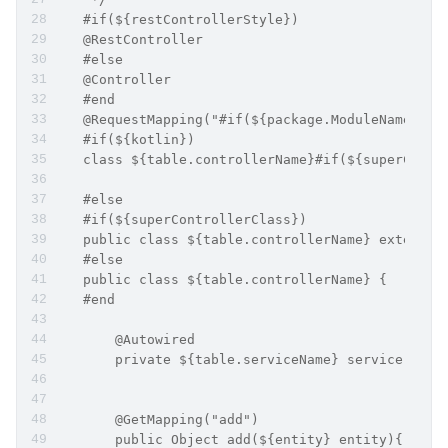
   #if(${restControllerStyle})
   @RestController
   #else
   @Controller
   #end
   @RequestMapping("#if(${package.ModuleName})/$
   #if(${kotlin})
   class ${table.controllerName}#if(${superContr
   #else
   #if(${superControllerClass})
   public class ${table.controllerName} extends 
   #else
   public class ${table.controllerName} {
   #end
       @Autowired
       private ${table.serviceName} service;
       @GetMapping("add")
       public Object add(${entity} entity){