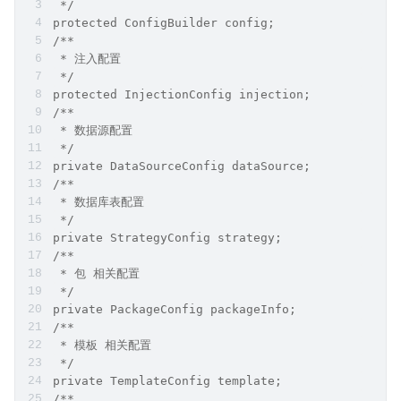
 */
protected ConfigBuilder config;
/**
 * 注入配置
 */
protected InjectionConfig injection;
/**
 * 数据源配置
 */
private DataSourceConfig dataSource;
/**
 * 数据库表配置
 */
private StrategyConfig strategy;
/**
 * 包 相关配置
 */
private PackageConfig packageInfo;
/**
 * 模板 相关配置
 */
private TemplateConfig template;
/**