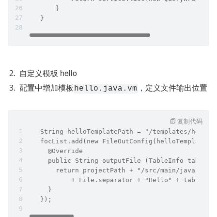
       }
   }
自定义模板 hello
配置中增加模板
，定义文件输出位置
hello.java.vm
复制代码
   String helloTemplatePath = "/templates/hello.
   focList.add(new FileOutConfig(helloTemplatePa
     @Override
     public String outputFile (TableInfo tableIn
       return projectPath + "/src/main/java/" + 
           + File.separator + "Hello" + tableInf
     }
   });