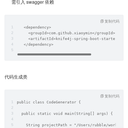
需引入 swagger 依赖
复制代码
   <dependency>
     <groupId>com.github.xiaoymin</groupId>
     <artifactId>knife4j-spring-boot-starter</ar
   </dependency>
代码生成类
复制代码
public class CodeGenerator {
  public static void main(String[] args) {
    String projectPath = "/Users/rubble/workSpac