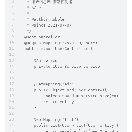
    * 用户信息表 前端控制器
    * </p>
    *
    * @author Rubble
    * @since 2021-07-07
    */
   @RestController
   @RequestMapping("/system/user")
   public class UserController {
       @Autowired
       private IUserService service;
       @GetMapping("add")
       public Object add(User entity){
           boolean saved = service.save(entity);
           return entity;
       }
       @GetMapping("list")
       public List<User> list(User entity){
           return service.list(new QueryWrapper<