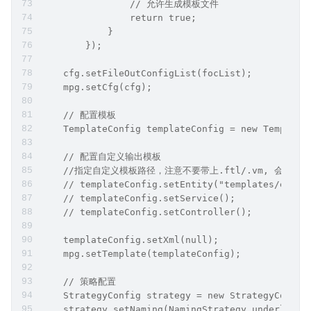
                // 允许生成模板文件
                return true;
            }
        });
    cfg.setFileOutConfigList(focList);
    mpg.setCfg(cfg);
    // 配置模板
    TemplateConfig templateConfig = new Template
    // 配置自定义输出模板
    //指定自定义模板路径，注意不要带上.ftl/.vm, 会根
    // templateConfig.setEntity("templates/entit
    // templateConfig.setService();
    // templateConfig.setController();
    templateConfig.setXml(null);
    mpg.setTemplate(templateConfig);
    // 策略配置
    StrategyConfig strategy = new StrategyConfig
    strategy.setNaming(NamingStrategy.underline_