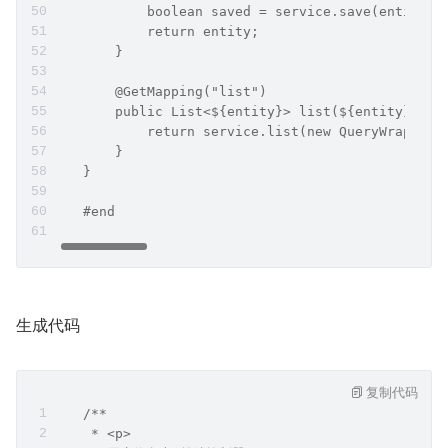
           boolean saved = service.save(entity);
           return entity;
       }
       @GetMapping("list")
       public List<${entity}> list(${entity} ent
           return service.list(new QueryWrapper<
       }
   }
   #end
生成代码
复制代码
   /**
    * <p>