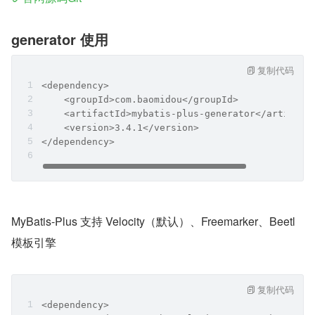
generator 使用
复制代码
<dependency>
    <groupId>com.baomidou</groupId>
    <artifactId>mybatis-plus-generator</artifact
    <version>3.4.1</version>
</dependency>
MyBatis-Plus 支持 Velocity（默认）、Freemarker、Beetl 
模板引擎
复制代码
<dependency>