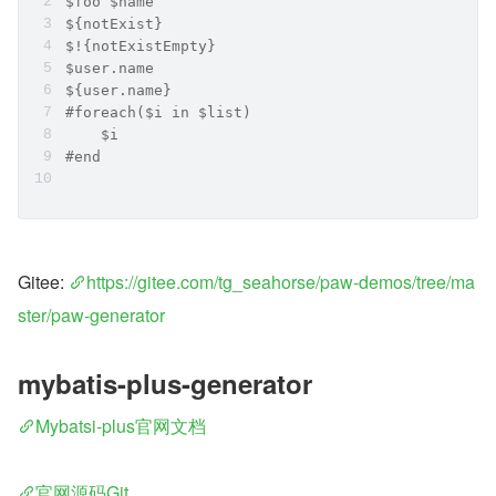
$foo $name
${notExist}
$!{notExistEmpty}
$user.name
${user.name}
#foreach($i in $list)
    $i
#end
Gitee: 
https://gitee.com/tg_seahorse/paw-demos/tree/ma
ster/paw-generator
mybatis-plus-generator
Mybatsi-plus官网文档
官网源码Git