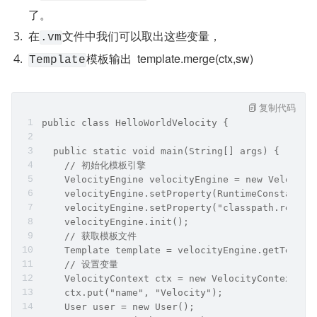
了。
在
文件中我们可以取出这些变量，
.vm
模板输出  template.merge(ctx,sw)
Template
复制代码
public class HelloWorldVelocity {
  public static void main(String[] args) {
    // 初始化模板引擎
    VelocityEngine velocityEngine = new Velocity
    velocityEngine.setProperty(RuntimeConstants.
    velocityEngine.setProperty("classpath.resour
    velocityEngine.init();
    // 获取模板文件
    Template template = velocityEngine.getTempla
    // 设置变量
    VelocityContext ctx = new VelocityContext();
    ctx.put("name", "Velocity");
    User user = new User();