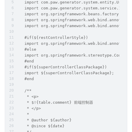
   import com.paw.generator.system.entity.User;
   import com.paw.generator.system.service.IUser
   import org.springframework.beans.factory.anno
   import org.springframework.web.bind.annotatio
   import org.springframework.web.bind.annotatio
   #if(${restControllerStyle})
   import org.springframework.web.bind.annotatio
   #else
   import org.springframework.stereotype.Control
   #end
   #if(${superControllerClassPackage})
   import ${superControllerClassPackage};
   #end
   /**
    * <p>
    * $!{table.comment} 前端控制器
    * </p>
    *
    * @author ${author}
    * @since ${date}
    */