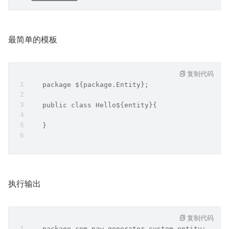
最简单的模板
复制代码
   package ${package.Entity};
   public class Hello${entity}{
   }
执行输出
复制代码
   package com.paw.generator.system.entity;