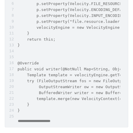
        p.setProperty(Velocity.FILE_RESOURCE_LOA
        p.setProperty(Velocity.ENCODING_DEFAULT,
        p.setProperty(Velocity.INPUT_ENCODING, C
        p.setProperty("file.resource.loader.unic
        velocityEngine = new VelocityEngine(p);
    }
    return this;
}
@Override
public void writer(@NotNull Map<String, Object> 
    Template template = velocityEngine.getTempla
    try (FileOutputStream fos = new FileOutputSt
         OutputStreamWriter ow = new OutputStrea
         BufferedWriter writer = new BufferedWri
        template.merge(new VelocityContext(objec
    }
}