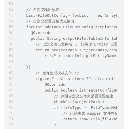
    // 自定义输出配置
    List<FileOutConfig> focList = new ArrayList<
    // 自定义配置会被优先输出
    focList.add(new FileOutConfig(templatePath) 
      @Override
      public String outputFile(TableInfo tableIn
        // 自定义输出文件名 ， 如果你 Entity 设置
        return projectPath + "/src/main/resource
            + "/" + tableInfo.getEntityName() + 
      }
    });
        /* 允许生成模板文件 */
        cfg.setFileCreate(new IFileCreate() {
            @Override
            public boolean isCreate(ConfigBuilde
                // 判断自定义文件夹是否需要创建
                checkDir(projectPath);
                if (fileType == FileType.MAPPER)
                    // 已经生成 mapper 文件判断存
                    return !new File(filePath).e
                }