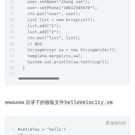
    user.setName("zhang san");
    user.setPhone("18612345678");
    ctx.put("user", user);
    List list = new ArrayList();
    list.add("1");
    list.add("2");
    ctx.put("list", list);
    // 输出
    StringWriter sw = new StringWriter();
    template.merge(ctx,sw);
    System.out.println(sw.toString());
  }
resouces 目录下的模板文件
helloVelocity.vm
复制代码
#set($foo = 'hello')