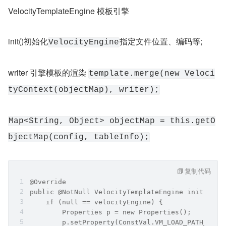
VelocityTemplateEngine 模板引擎
init()初始化
指定文件位置、编码等;
VelocityEngine
writer 引擎模板的渲染 
template.merge(new Veloci
tyContext(objectMap), writer);
Map<String, Object> objectMap = this.getO
bjectMap(config, tableInfo);
复制代码
@Override
public @NotNull VelocityTemplateEngine init(@Not
    if (null == velocityEngine) {
        Properties p = new Properties();
        p.setProperty(ConstVal.VM_LOAD_PATH_KEY,