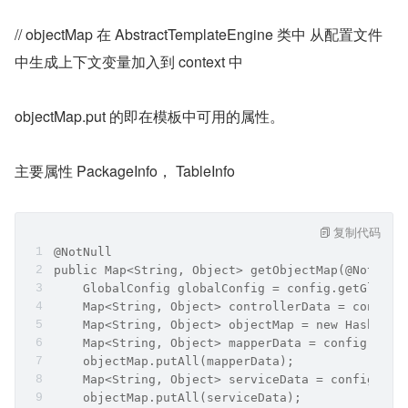
// objectMap 在 AbstractTemplateEngine 类中 从配置文件
中生成上下文变量加入到 context 中
objectMap.put 的即在模板中可用的属性。
主要属性 PackageInfo， TableInfo
复制代码
@NotNull
public Map<String, Object> getObjectMap(@NotNull
    GlobalConfig globalConfig = config.getGlobal
    Map<String, Object> controllerData = config.
    Map<String, Object> objectMap = new HashMap<
    Map<String, Object> mapperData = config.getS
    objectMap.putAll(mapperData);
    Map<String, Object> serviceData = config.get
    objectMap.putAll(serviceData);