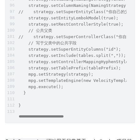
    strategy.setColumnNaming(NamingStrategy.unde
//    strategy.setSuperEntityClass("你自己的父
    strategy.setEntityLombokModel(true);
    strategy.setRestControllerStyle(true);
    // 公共父类
//    strategy.setSuperControllerClass("你
    // 写于父类中的公共字段
    strategy.setSuperEntityColumns("id");
    strategy.setInclude(tables.split(","));
    strategy.setControllerMappingHyphenStyle(tru
    strategy.setTablePrefix(tablePrefix);
    mpg.setStrategy(strategy);
    mpg.setTemplateEngine(new VelocityTemplateEn
    mpg.execute();
  }
}