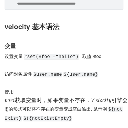
velocity 基本语法
变量
设置变量 
   取值 $foo
#set($foo =“hello”)
访问对象属性 
$user.name
${user.name}
使用
获
取
变
量
时
，
如
果
变
量
不
存
在
，
引
擎
会
v
a
r
i
V
e
l
o
c
i
t
y
!{}的形式可以将不存在的变量变成空白输出. 见示例 
${not
Exist}
$!{notExistEmpty}