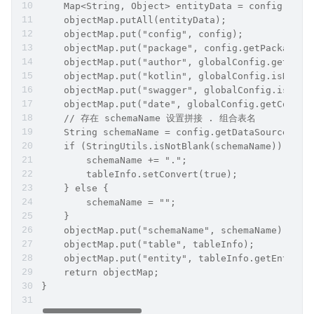
    Map<String, Object> entityData = config.getS
    objectMap.putAll(entityData);
    objectMap.put("config", config);
    objectMap.put("package", config.getPackageCo
    objectMap.put("author", globalConfig.getAuth
    objectMap.put("kotlin", globalConfig.isKotli
    objectMap.put("swagger", globalConfig.isSwag
    objectMap.put("date", globalConfig.getCommen
    // 存在 schemaName 设置拼接 . 组合表名
    String schemaName = config.getDataSourceConf
    if (StringUtils.isNotBlank(schemaName)) {
        schemaName += ".";
        tableInfo.setConvert(true);
    } else {
        schemaName = "";
    }
    objectMap.put("schemaName", schemaName);
    objectMap.put("table", tableInfo);
    objectMap.put("entity", tableInfo.getEntityN
    return objectMap;
}