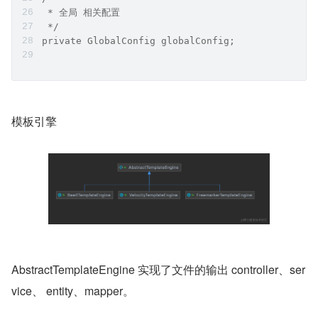
 * 全局 相关配置
 */
private GlobalConfig globalConfig;
模板引擎
AbstractTemplateEngine 实现了文件的输出 controller、ser
vice、 entity、mapper。