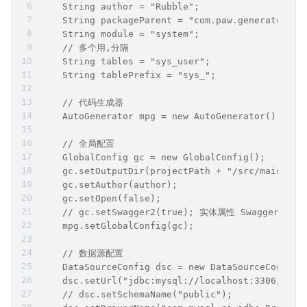
    String author = "Rubble";
    String packageParent = "com.paw.generator";
    String module = "system";
    // 多个用,分隔
    String tables = "sys_user";
    String tablePrefix = "sys_";
    // 代码生成器
    AutoGenerator mpg = new AutoGenerator();
    // 全局配置
    GlobalConfig gc = new GlobalConfig();
    gc.setOutputDir(projectPath + "/src/main/jav
    gc.setAuthor(author);
    gc.setOpen(false);
    // gc.setSwagger2(true); 实体属性 Swagger2 注
    mpg.setGlobalConfig(gc);
    // 数据源配置
    DataSourceConfig dsc = new DataSourceConfig(
    dsc.setUrl("jdbc:mysql://localhost:3306/ry?u
    // dsc.setSchemaName("public");