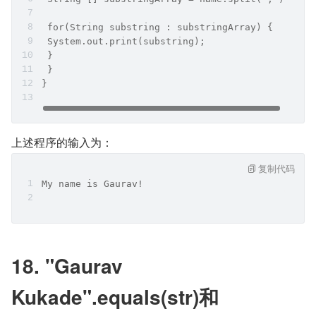
 for(String substring : substringArray) {
 System.out.print(substring);
 }
 }
}
上述程序的输入为：
复制代码
My name is Gaurav!
18. "Gaurav 
Kukade".equals(str)和 