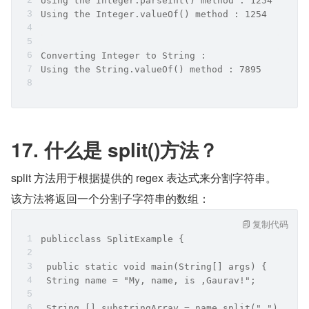
Using the Integer.parseInt() method : 1254
Using the Integer.valueOf() method : 1254
Converting Integer to String :
Using the String.valueOf() method : 7895
17. 什么是 split()方法？
split 方法用于根据提供的 regex 表达式来分割字符串。
该方法将返回一个分割子字符串的数组：
复制代码
publicclass SplitExample {
 public static void main(String[] args) {
 String name = "My, name, is ,Gaurav!";
 String [] substringArray = name.split(",");