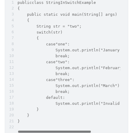
publicclass StringInSwitchExample  
{ 
    public static void main(String[] args) 
    { 
        String str = "two"; 
        switch(str) 
        { 
            case"one": 
                System.out.println("January"); 
                break; 
            case"two": 
                System.out.println("February"); 
                break; 
            case"three": 
                System.out.println("March"); 
                break; 
            default: 
                System.out.println("Invalid mont
        } 
    } 
}