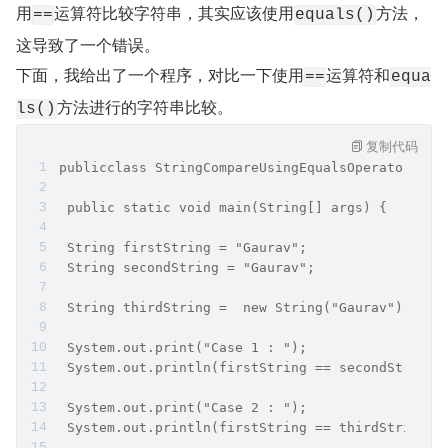
用
运算符比较字符串，其实应该使用
方法，
==
equals()
这导致了一个错误。
下面，我给出了一个程序，对比一下使用
运算符和
==
equa
方法进行的字符串比较。
ls()
复制代码
publicclass StringCompareUsingEqualsOperator {
 public static void main(String[] args) {
 String firstString = "Gaurav";
 String secondString = "Gaurav";
 String thirdString =  new String("Gaurav");
 System.out.print("Case 1 : ");
 System.out.println(firstString == secondString)
 System.out.print("Case 2 : ");
 System.out.println(firstString == thirdString);