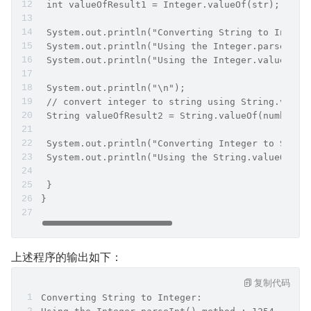
 int valueOfResult1 = Integer.valueOf(str);
 System.out.println("Converting String to Intege
 System.out.println("Using the Integer.parseInt(
 System.out.println("Using the Integer.valueOf()
 System.out.println("\n");
 // convert integer to string using String.value
 String valueOfResult2 = String.valueOf(number);
 System.out.println("Converting Integer to Strin
 System.out.println("Using the String.valueOf() 
 }
}
上述程序的输出如下：
复制代码
Converting String to Integer: