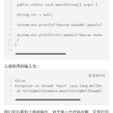
 public static void main(String[] args) {
 String str = null;
 System.out.println("Gaurav Kukade".equals(str))
 System.out.println(str.equals("Gaurav Kukade"))
 }
}
上述程序的输入为：
复制代码
false
Exception in thread "main" java.lang.NullPointer
 at StringNullExample.main(StringNullExample.jav
我们可以看到上面的输出，对于第一个代码片断，它是打印 