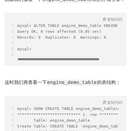
复制代码
mysql> ALTER TABLE engine_demo_table ENGINE = In
Query OK, 0 rows affected (0.05 sec)
Records: 0  Duplicates: 0  Warnings: 0
mysql>
这时我们再查看一下
的表结构：
engine_demo_table
复制代码
mysql> SHOW CREATE TABLE engine_demo_table\G
*************************** 1. row *************
       Table: engine_demo_table
Create Table: CREATE TABLE `engine_demo_table` (