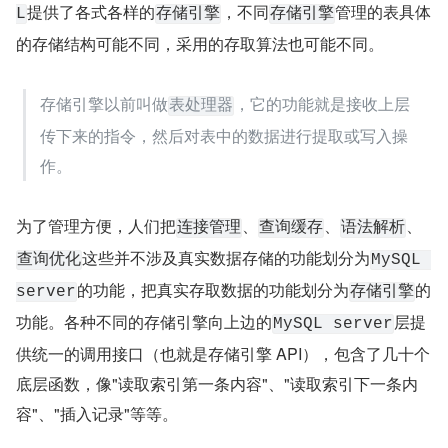
提供了各式各样的
，不同
管理的表具体
L
存储引擎
存储引擎
的存储结构可能不同，采用的存取算法也可能不同。
存储引擎以前叫做
，它的功能就是接收上层
表处理器
传下来的指令，然后对表中的数据进行提取或写入操
作。
为了管理方便，人们把
、
、
、
连接管理
查询缓存
语法解析
这些并不涉及真实数据存储的功能划分为
查询优化
MySQL 
的功能，把真实存取数据的功能划分为
的
server
存储引擎
功能。各种不同的存储引擎向上边的
层提
MySQL server
供统一的调用接口（也就是存储引擎 API），包含了几十个
底层函数，像"读取索引第一条内容"、"读取索引下一条内
容"、"插入记录"等等。