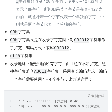
字符集只收录 128 个字符，使用 0～127 就可以
I
表示全部字符，所以如果某个字节是在 0～127 之
内的，就意味着一个字节代表一个单独的字符，否
则就是两个字节代表一个单独的字符。
字符集
GBK
字符集只是在收录字符范围上对
字符集作
GBK
GB2312
了扩充，编码方式上兼容
。
GB2312
字符集
utf8
收录地球上能想到的所有字符，而且还在不断扩充。这
种字符集兼容
字符集，采用变长编码方式，编码
ASCII
一个字符需要使用 1～4 个字节，比方说这样：
复制代码
  'L' ->  01001100（十六进制：0x4C）
  '啊' ->  111001011001010110001010（十六进制：0xE5