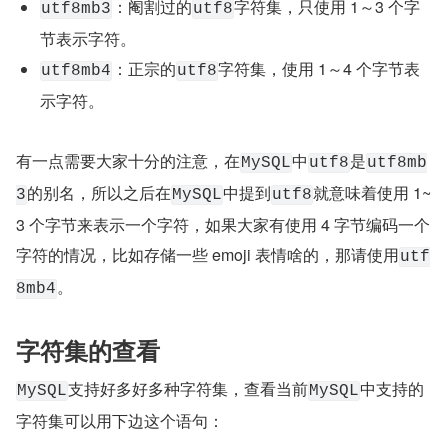
：阉割过的
字符集，只使用 1～3 个字
utf8mb3
utf8
节表示字符。
：正宗的
字符集，使用 1～4 个字节表
utf8mb4
utf8
示字符。
有一点需要大家十分的注意，在
中
是
MySQL
utf8
utf8mb
的别名，所以之后在
中提到
就意味着使用 1~
3
MySQL
utf8
3 个字节来表示一个字符，如果大家有使用 4 字节编码一个
字符的情况，比如存储一些 emoji 表情啥的，那请使用
utf
。
8mb4
字符集的查看
支持好多好多种字符集，查看当前
中支持的
MySQL
MySQL
字符集可以用下边这个语句：