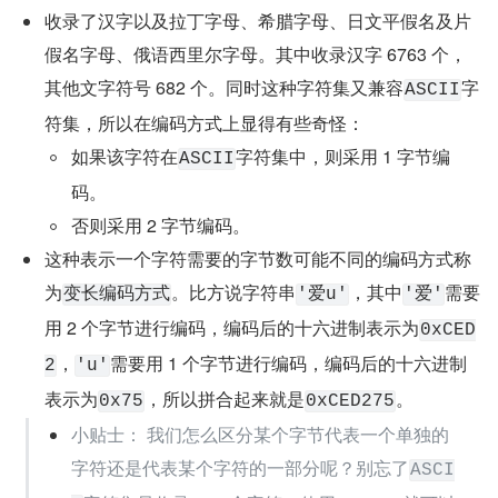
收录了汉字以及拉丁字母、希腊字母、日文平假名及片
假名字母、俄语西里尔字母。其中收录汉字 6763 个，
其他文字符号 682 个。同时这种字符集又兼容
字
ASCII
符集，所以在编码方式上显得有些奇怪：
如果该字符在
字符集中，则采用 1 字节编
ASCII
码。
否则采用 2 字节编码。
这种表示一个字符需要的字节数可能不同的编码方式称
为
。比方说字符串
，其中
需要
变长编码方式
'爱u'
'爱'
用 2 个字节进行编码，编码后的十六进制表示为
0xCED
，
需要用 1 个字节进行编码，编码后的十六进制
2
'u'
表示为
，所以拼合起来就是
。
0x75
0xCED275
小贴士： 我们怎么区分某个字节代表一个单独的
字符还是代表某个字符的一部分呢？别忘了
ASCI