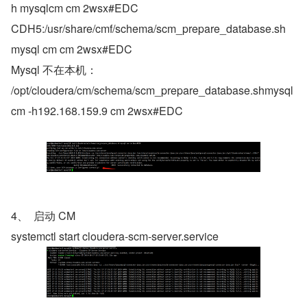
h mysqlcm cm 2wsx#EDC
CDH5:/usr/share/cmf/schema/scm_prepare_database.sh 
mysql cm cm 2wsx#EDC
Mysql 不在本机：
/opt/cloudera/cm/schema/scm_prepare_database.shmysql 
cm -h192.168.159.9 cm 2wsx#EDC
4、  启动 CM
systemctl start cloudera-scm-server.service