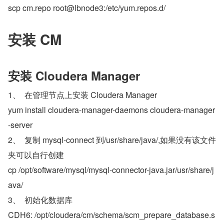
scp cm.repo root@lbnode3:/etc/yum.repos.d/
安装 CM
安装 Cloudera Manager
1、  在管理节点上安装 Cloudera Manager
yum install cloudera-manager-daemons cloudera-manager
-server
2、  复制 mysql-connect 到/usr/share/java/,如果没有该文件
夹可以自行创建
cp /opt/software/mysql/mysql-connector-java.jar/usr/share/j
ava/
3、  初始化数据库
CDH6: /opt/cloudera/cm/schema/scm_prepare_database.s