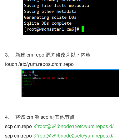
3、  新建 cm repo 源并修改为以下内容
touch /etc/yum.repos.d/cm.repo
4、  将该 cm 源 scp 到其他节点
scp cm.repo 
root@
lbnode1:/etc/yum.repos.d/
scp cm.repo 
root@
lbnode2:/etc/yum.repos.d/