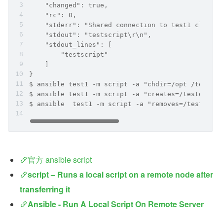
    "changed": true,
    "rc": 0,
    "stderr": "Shared connection to test1 closed
    "stdout": "testscript\r\n",
    "stdout_lines": [
        "testscript"
    ]
}
$ ansible test1 -m script -a "chdir=/opt /testdi
$ ansible test1 -m script -a "creates=/testdir/t
$ ansible  test1 -m script -a "removes=/testdir/
官方 ansible script
script – Runs a local script on a remote node after 
transferring it
Ansible - Run A Local Script On Remote Server