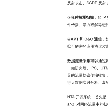
反射攻击、SSDP 反射攻
③
各种探测扫描
，如 
件传播、暴力破解等进
④
APT 和 C&C 通信
，如
⑤可解密的应用协议攻击，
数据流量采集可以通过
（如防火墙、IPS、UT
见的流量协议传输收集，如 Ne
行大数据实时分析、离
NTA 开源系统：首先是 
ark）对网络流量中的