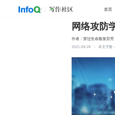
首页
网络攻防学
移动开发
Java
开源
架构
O
前端
AI
大数据
团队管理
作者：
穿过生命散发芬芳
查看更多
2021-09-28
本文字数：
