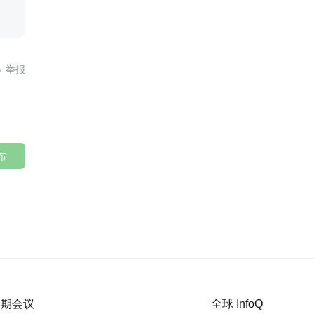

布
 近期会议
全球 InfoQ