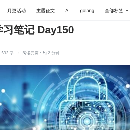
全部标签

月更活动
主题征文
AI
golang
习笔记 Day150
penHarmony
算法
学习方法
Web3.0
高
程序员
运维
深度思考
低代码
redis
632 字
阅读完需：约 2 分钟