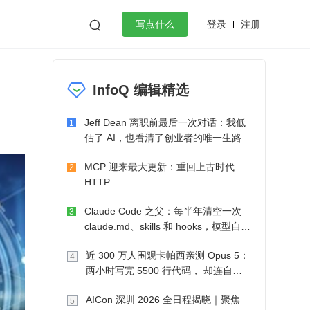
登录
注册

写点什么
效工作
数据库
Python
音视频
InfoQ 编辑精选
golang
微服务架构
flutter
Jeff Dean 离职前最后一次对话：我低
1
估了 AI，也看清了创业者的唯一生路
MCP 迎来最大更新：重回上古时代
2
HTTP
Claude Code 之父：每半年清空一次
3
claude.md、skills 和 hooks，模型自己
会想办法
近 300 万人围观卡帕西亲测 Opus 5：
4
两小时写完 5500 行代码， 却连自己
写的游戏都玩不了
AICon 深圳 2026 全日程揭晓｜聚焦
5