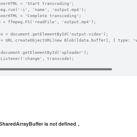
nnerHTML = 'Start transcoding';
peg.run('-i', 'name', 'output.mp4');
nnerHTML = 'Complete transcoding';
a = ffmpeg.FS('readFile', 'output.mp4');
eo = document.getElementById('output-video');
 = URL.createObjectURL(new Blob([data.buffer], { type: '
 document.getElementById('uploader');
tListener('change', transcode);
SharedArrayBuffer is not defined，