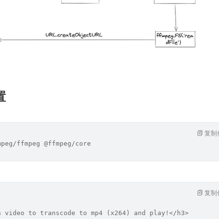
置
复制
mpeg/ffmpeg @ffmpeg/core
复制
a video to transcode to mp4 (x264) and play!</h3>