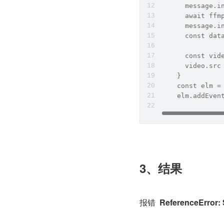
      message.i
      await ffm
      message.i
      const dat
      const vid
      video.src
    }
    const elm =
    elm.addEven
3、结果
报错  
ReferenceError: 