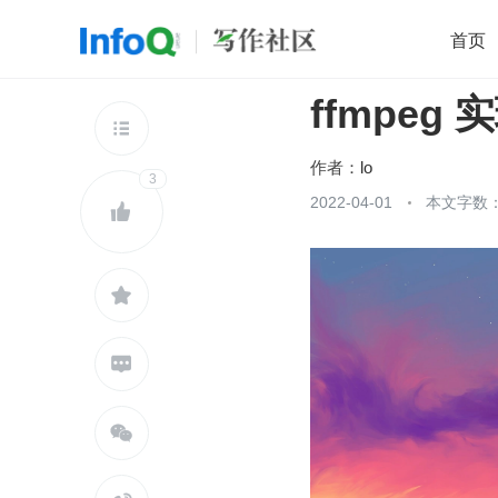
首页
ffmpeg
移动开发
Java
开源
架构
O

前端
AI
大数据
团队管理
作者：
lo
3
查看更多
2022-04-01
本文字数：




