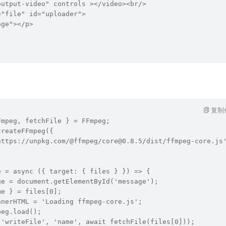
output-video" controls ></video><br/>
="file" id="uploader">
age"></p>
复制
Fmpeg, fetchFile } = FFmpeg;
createFFmpeg({
https://unpkg.com/@ffmpeg/core@0.8.5/dist/ffmpeg-core.js
e = async ({ target: { files } }) => {
ge = document.getElementById('message');
me } = files[0];
nnerHTML = 'Loading ffmpeg-core.js';
peg.load();
('writeFile', 'name', await fetchFile(files[0]));