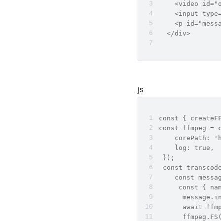
    <video id="
    <input type
    <p id="mess
  </div>
js
const { createF
const ffmpeg = 
    corePath: '
    log: true,
 });
 const transcod
    const messa
     const { na
      message.i
      await ffm
      ffmpeg.FS