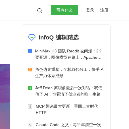
登录
注册

写点什么
效工作
数据库
Python
音视频
InfoQ 编辑精选
golang
微服务架构
flutter
MiniMax H3 团队 Reddit 被问爆：2K
1
要开源，图像模型在路上，Apache-2.0
也在考虑了
角色边界重塑，全栈取代分工：快手 AI
2
生产力体系成形
Jeff Dean 离职前最后一次对话：我低
3
估了 AI，也看清了创业者的唯一生路
MCP 迎来最大更新：重回上古时代
4
HTTP
Claude Code 之父：每半年清空一次
5