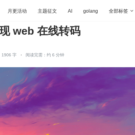
全部标签

月更活动
主题征文
AI
golang
 实现 web 在线转码
penHarmony
算法
学习方法
Web3.0
高
程序员
运维
深度思考
低代码
redis
1906 字
阅读完需：约 6 分钟