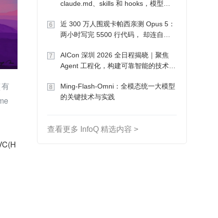
claude.md、skills 和 hooks，模型自
己会想办法
近 300 万人围观卡帕西亲测 Opus 5：
6
两小时写完 5500 行代码， 却连自己
写的游戏都玩不了
AICon 深圳 2026 全日程揭晓｜聚焦
7
Agent 工程化，构建可靠智能的技术路
径
（有
Ming-Flash-Omni：全模态统一大模型
8
的关键技术与实践
e 
查看更多 InfoQ 精选内容 >
VC(H