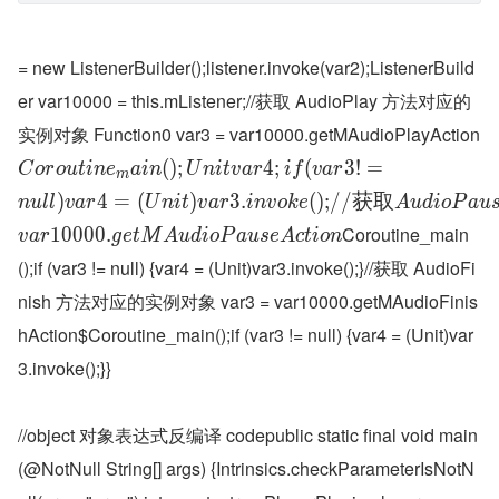
= new ListenerBuilder();listener.invoke(var2);ListenerBuild
er var10000 = this.mListener;//获取 AudioPlay 方法对应的
实例对象 Function0 var3 = var10000.getMAudioPlayAction
(
)
;
4
;
(
3
!
=
C
o
r
o
u
t
i
n
e
a
i
n
U
n
i
t
v
a
r
i
f
v
a
r
m
)
4
=
(
)
3
.
(
)
;
/
/
获
取
n
u
l
l
v
a
r
U
n
i
t
v
a
r
i
n
v
o
k
e
A
u
d
i
o
P
a
u
Coroutine_main
1
0
0
0
0
.
v
a
r
g
e
t
M
A
u
d
i
o
P
a
u
s
e
A
c
t
i
o
n
();if (var3 != null) {var4 = (Unit)var3.invoke();}//获取 AudioFi
nish 方法对应的实例对象 var3 = var10000.getMAudioFinis
hAction$Coroutine_main();if (var3 != null) {var4 = (Unit)var
3.invoke();}}
//object 对象表达式反编译 codepublic static final void main
(@NotNull String[] args) {Intrinsics.checkParameterIsNotN