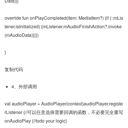
Data)}}
override fun onPlayCompleted(item: MediaItem?) {if (::mLis
tener.isInitialized) {mListener.mAudioFinishAction?.invoke
(mAudioData)}}})
}
复制代码
4、外部调用
val audioPlayer = AudioPlayer(context)audioPlayer.registe
rListener {//可以任意选择需要回调的函数，不必要完全重写 
onAudioPlay {//todo your logic}