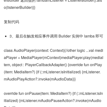
erBuilder 返回值的 lambamListener = ListenerBuilder().als
o(listenerBuilder)}}
复制代码
3、最后在触发相应事件调用 Builder 实例中 lamba 即可
class AudioPlayer(context: Context){//other logic ...val medi
aPlayer = MediaPlayer(mContext)mediaPlayer.play(mediaI
tem, object : PlayerCallbackAdapter() {override fun onPlay
(item: MediaItem?) {if (::mListener.isInitialized) {mListener.
mAudioPlayAction?.invoke(mAudioData)}}
override fun onPause(item: MediaItem?) {if (::mListener.isIn
itialized) {mListener.mAudioPauseAction?.invoke(mAudio