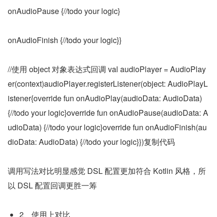
onAudioPause {//todo your logic}
onAudioFinish {//todo your logic}}
//使用 object 对象表达式回调 val audioPlayer = AudioPlay
er(context)audioPlayer.registerListener(object: AudioPlayL
istener{override fun onAudioPlay(audioData: AudioData) 
{//todo your logic}override fun onAudioPause(audioData: A
udioData) {//todo your logic}override fun onAudioFinish(au
dioData: AudioData) {//todo your logic}})复制代码
调用写法对比明显感觉 DSL 配置更加符合 Kotlin 风格，所
以 DSL 配置回调更胜一筹
2、使用上对比