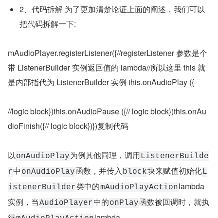
2、代码拆解 为了更加清楚论证上面的阐述，我们可以
把代码拆解一下:
mAudioPlayer.registerListener({//registerListener 参数是个
带 ListenerBuilder 实例返回值的 lambda//所以这里 this 就
是内部指代为 ListenerBuilder 实例 this.onAudioPlay ({
//logic block})this.onAudioPause ({// logic block})this.onAu
dioFinish({// logic block})})复制代码
以
为例其他同理，调用
onAudioPlay
ListenerBuilde
中
函数，并传入
块来赋值初始化
r
onAudioPlay
block
L
类中的
lambda 
istenerBuilder
mAudioPlayAction
实例，当
中的
函数被回调时，就执
AudioPlayer
onPlay
行
lambda。