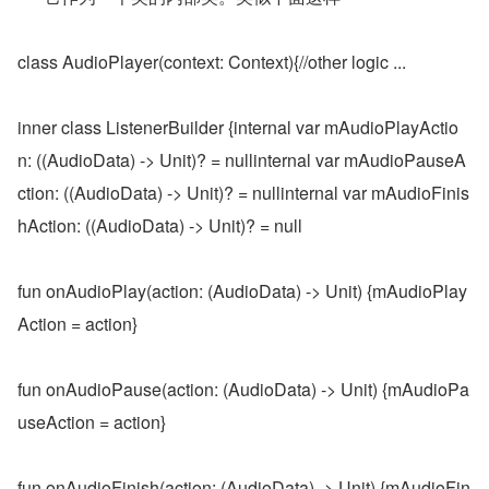
class AudioPlayer(context: Context){//other logic ...
inner class ListenerBuilder {internal var mAudioPlayActio
n: ((AudioData) -> Unit)? = nullinternal var mAudioPauseA
ction: ((AudioData) -> Unit)? = nullinternal var mAudioFinis
hAction: ((AudioData) -> Unit)? = null
fun onAudioPlay(action: (AudioData) -> Unit) {mAudioPlay
Action = action}
fun onAudioPause(action: (AudioData) -> Unit) {mAudioPa
useAction = action}
fun onAudioFinish(action: (AudioData) -> Unit) {mAudioFin