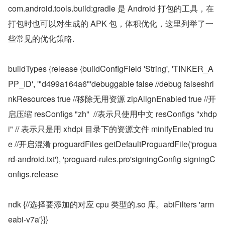
com.android.tools.build:gradle 是 Android 打包的工具，在
打包时也可以对生成的 APK 包，体积优化，这里列举了一
些常见的优化策略.
buildTypes {release {buildConfigField 'String', 'TINKER_A
PP_ID', '"d499a164a6"'debuggable false //debug falseshri
nkResources true //移除无用资源 zipAlignEnabled true //开
启压缩 resConfigs "zh"  //表示只使用中文 resConfigs "xhdp
i" // 表示只是用 xhdpi 目录下的资源文件 minifyEnabled tru
e //开启混淆 proguardFiles getDefaultProguardFile('progua
rd-android.txt'), 'proguard-rules.pro'signingConfig signingC
onfigs.release
ndk {//选择要添加的对应 cpu 类型的.so 库。abiFilters 'arm
eabi-v7a'}}}