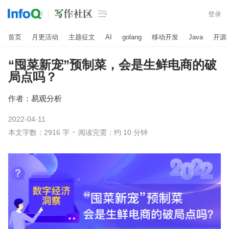

登录
首页
月更活动
主题征文
AI
golang
移动开发
Java
开源
“囤菜新宠”预制菜，会是生鲜电商的破
局点吗？
作者：
易观分析
2022-04-11
本文字数：2916 字
阅读完需：约 10 分钟