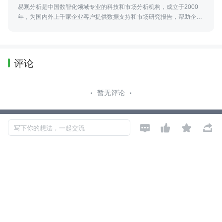
易观分析是中国数智化领域专业的科技和市场分析机构，成立于2000
年，为国内外上千家企业客户提供数据支持和市场研究报告，帮助企业
提供正确的决策
评论
暂无评论




Copyright © 2026, Geekbang Technology Ltd. All rights reserved. 极客邦控
写下你的想法，一起交流
股（北京）有限公司
京 ICP 备 16027448 号 - 5
产品资质
京公网安备 11010502039052号