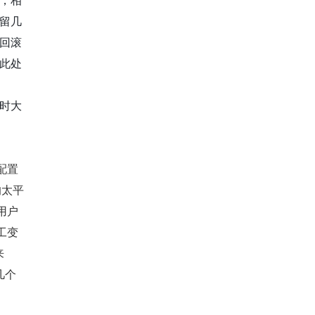
留几
回滚
此处
时大
配置
的太平
用户
工变
来
几个