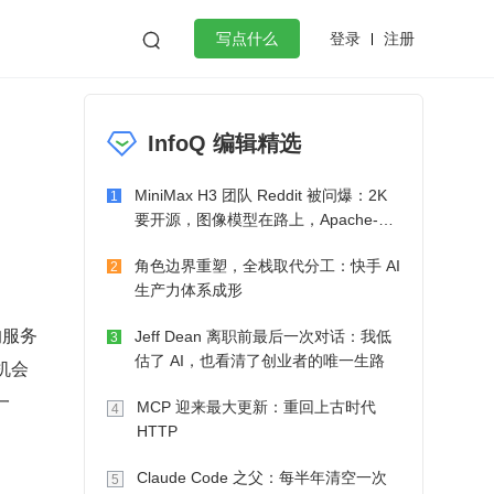
登录
注册

写点什么
效工作
数据库
Python
音视频
InfoQ 编辑精选
golang
微服务架构
flutter
MiniMax H3 团队 Reddit 被问爆：2K
1
要开源，图像模型在路上，Apache-2.0
也在考虑了
角色边界重塑，全栈取代分工：快手 AI
2
生产力体系成形
的服务
Jeff Dean 离职前最后一次对话：我低
3
估了 AI，也看清了创业者的唯一生路
机会
一
MCP 迎来最大更新：重回上古时代
4
HTTP
Claude Code 之父：每半年清空一次
5