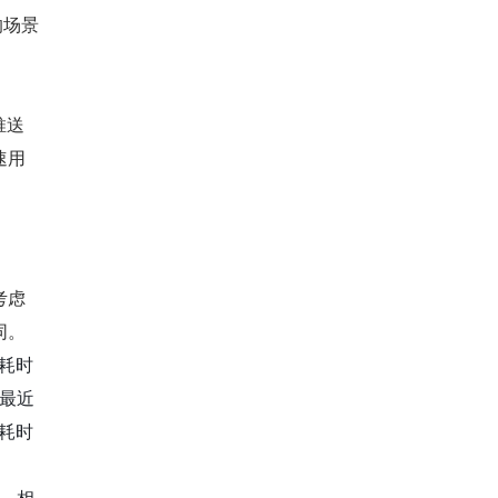
的场景
推送
速用
考虑
同。
耗时
最近
耗时
，相