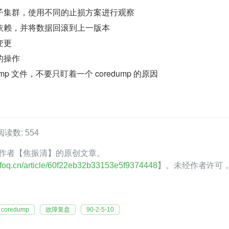
子集群，使用不同的止损方案进行观察
依赖，并将数据回滚到上一版本
变更
的操作
ump 文件，不要只盯着一个 coredump 的原因
阅读数: 554
oQ 作者【焦振清】的原创文章。
.infoq.cn/article/60f22eb32b33153e5f9374448
】。未经作者许可
coredump
故障复盘
90-2-5-10