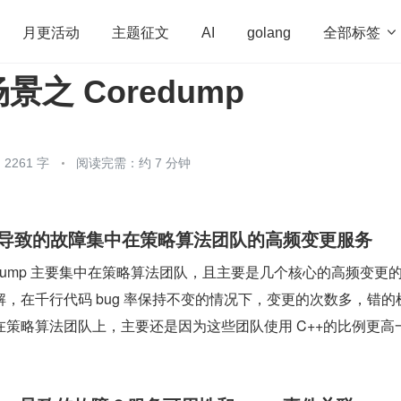
全部标签

月更活动
主题征文
AI
golang
之 Coredump
penHarmony
算法
学习方法
Web3.0
高
程序员
运维
深度思考
低代码
redis
2261 字
阅读完需：约 7 分钟
mp 导致的故障集中在策略算法团队的高频变更服务
edump 主要集中在策略算法团队，且主要是几个核心的高频变更
，在千行代码 bug 率保持不变的情况下，变更的次数多，错的
策略算法团队上，主要还是因为这些团队使用 C++的比例更高