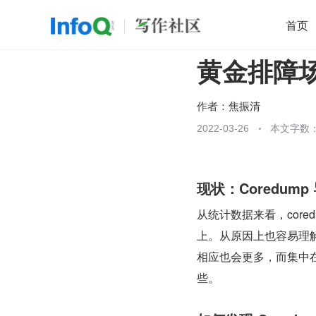
首页
黄金排障场景
移动开发
Java
开源
架构
O
前端
AI
大数据
团队管理
作者：
焦振清
查看更多
2022-03-26
本文字数：

现状：Coredu
从统计数据来看，cor
上。从原因上也容易理解
相应也会更多，而集中在
些。