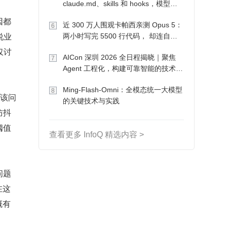
claude.md、skills 和 hooks，模型自
己会想办法
因都
近 300 万人围观卡帕西亲测 Opus 5：
6
说业
两小时写完 5500 行代码， 却连自己
写的游戏都玩不了
仅讨
AICon 深圳 2026 全日程揭晓｜聚焦
7
Agent 工程化，构建可靠智能的技术路
径
Ming-Flash-Omni：全模态统一大模型
8
。该问
的关键技术与实践
防抖
阈值
查看更多 InfoQ 精选内容 >
问题
在这
概有