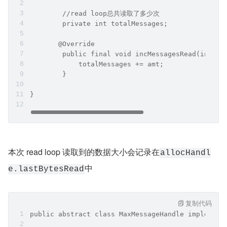
件来处理有用户线程提交过来的异步任务。从这一点看，N
etty 也不会一直停留在 NioSocketChannel 的 IO 处理上。
所以限制 read loop 的最大读取次数是非常必要的。
关于 Reactor 的整体运转架构，对细节部分感兴趣的
同学可以回看下笔者的
《一文聊透Netty核心引擎Re
actor的运转架构》
这篇文章。
所以基于这个原因，我们需要在 read loop 循环中，每当通
过
方法从 NioSocketChannel 中读取到数据
doReadBytes
时（方法返回值会大于 0，并记录在 allocHandle.lastBytes
Read 中），都需要通过
allocHandle.incMessagesR
方法统计已经读取的次数。当达到 16 次时不管 Ni
ead(1)
oSocketChannel 是否还有数据可读，都需要在 read loop 
末尾退出循环。转去执行 Sub Reactor 上的异步任务。以