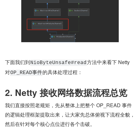
是 IO 就绪的客户端连接
。
NioSocketChannel
开头通过
获取到的 NioUnsafe 操作类正是 
ch.unsafe()
NioSocketChannel 中对底层 JDK NIO SocketChannel 的 
Unsafe 底层操作类。实现类型为
定义在
NioByteUnsafe
下图继承结构中的
父类中。
AbstractNioByteChannel