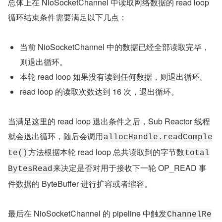
复制代码
public class EchoServerHandler extends ChannelIn
    @Override
    public void channelRead(ChannelHandlerContex
          .......处理网络请求，比如解码,反序列化等操作..
    }
}