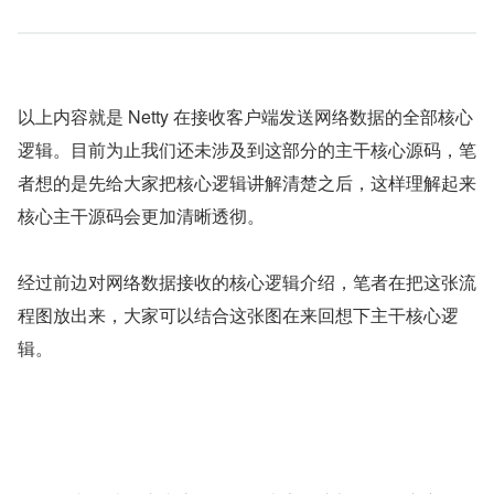
Netty 服务端对于一次 OP_READ 事件的处理，会在一个
d
循环 read loop 中分多次从客户端 NioSocket
o{}while()
Channel 中读取网络数据。每次读取我们分配的 ByteBuffer 
容量大小，初始容量为 2048。
：一次循环读取一次数据，就触发一
ChanneRead事件
次
。本次最多读取在 read loop 循
ChannelRead事件
环开始分配的 DirectByteBuffer 容量大小。这个容量会
动态调整，文章后续笔者会详细介绍。
：当读取不到数据或者
ChannelReadComplete事件
不满足
的任意一个条件就会退出 
continueReading 
read loop，这时就会触发
ChannelReadComplete事
。表示本次
处理完毕。
件
OP_READ事件