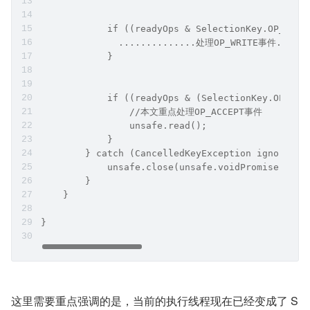
复制代码
public final class NioEventLoop extends SingleTh
    private void processSelectedKey(SelectionKey
        final AbstractNioChannel.NioUnsafe unsaf
        ..............省略.................
        try {
            int readyOps = k.readyOps();
            if ((readyOps & SelectionKey.OP_CONN
               ..............处理OP_CONNECT事件...
            }
            if ((readyOps & SelectionKey.OP_WRIT
              ..............处理OP_WRITE事件......
            }