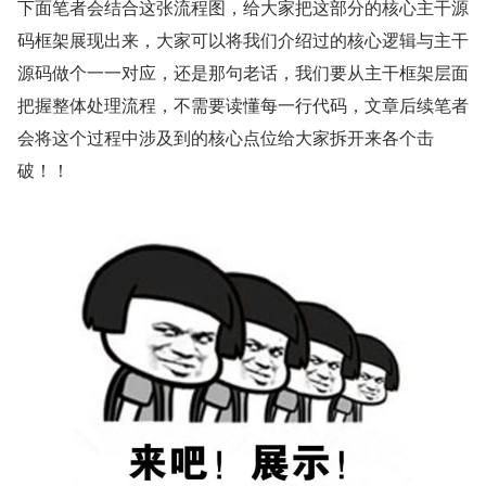
这里需要特别注意下
触发
ChannelReadComplete
并不代表 NioSocketChannel 中的数据已经读取
事件
完了，只能说明本次
处理完毕。因为有
OP_READ事件
可能是客户端发送的数据太多，Netty 读了
还没
16次
读完，那就只能等到下次
到来的时候在
OP_READ事件
进行读取了。
以上内容就是 Netty 在接收客户端发送网络数据的全部核心
逻辑。目前为止我们还未涉及到这部分的主干核心源码，笔
者想的是先给大家把核心逻辑讲解清楚之后，这样理解起来
核心主干源码会更加清晰透彻。