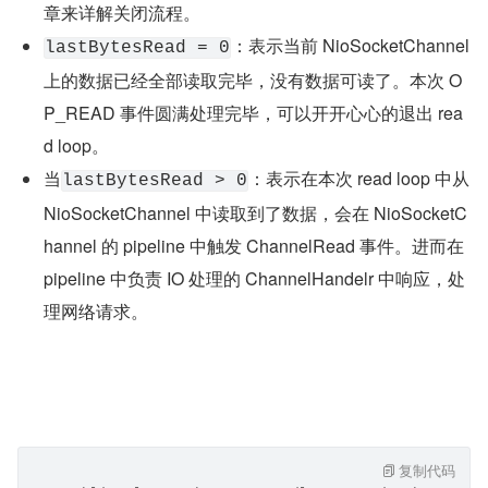
allocHandl
中
e.lastBytesRead
复制代码
public abstract class MaxMessageHandle implement
         //本次read loop读取到的字节数
        private int lastBytesRead;
        //整个read loop循环总共读取的字节数
        private int totalBytesRead;
        @Override
        public void lastBytesRead(int bytes) {
            lastBytesRead = bytes;
            if (bytes > 0) {
                totalBytesRead += bytes;
            }
        }
}