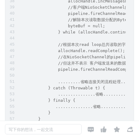
3. 源码核心框架总览
复制代码
        @Override
        public final void read() {
            final ChannelConfig config = config(
            ...............处理半关闭相关代码省略.....
            //获取NioSocketChannel的pipeline
            final ChannelPipeline pipeline = pip
            //PooledByteBufAllocator 具体用于实
            final ByteBufAllocator allocator = c
            //自适应ByteBuf分配器 AdaptiveRecvByt




            //需要与具体的ByteBuf分配器配合使用 比如这里的P
写下你的想法，一起交流
            final RecvByteBufAllocator.Handle al