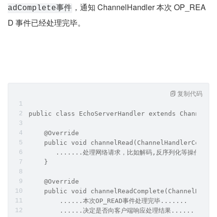
最后会在 read loop 循环的末尾调用
allocHandle.cont
判断是否结束本次 read loop 循环。这里
inueReading()
的结束循环条件的判断会比我们在介绍 NioServerSocketC
hannel 接收连接时的判断条件复杂很多，笔者会将这个判
断条件的详细解析放在文章后面细节部分为大家解读，这里
大家只需要把握总体核心流程，不需要关注太多细节。
总体上在 NioSocketChannel 中读取网络数据的 read loop 
循环结束条件需要满足以下几点：
当前 NioSocketChannel 中的数据已经全部读取完毕，
则退出循环。
本轮 read loop 如果没有读到任何数据，则退出循环。
read loop 的读取次数达到 16 次，退出循环。