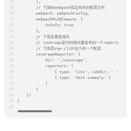
        },
        // 下面给webpack指定相关的配置文件
        webpack: webpackConfig,
        webpackMiddleware: {
            noInfo: true
        },
        // 下面是覆盖报告
        // coverage是代码测试覆盖率的一个report
        // 下面是vue-cli对这个的一个配置
        coverageReporter: {
            dir: './coverage',
            reporters: [
                { type: 'lcov', subdir: '.' },
                { type: 'text-summary' }
            ]
        }
    })
}