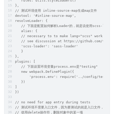
   rules: utils.styleLoaders()
},
// 测试环境使用 inline-source-map生成map文件
devtool: '#inline-source-map',
resolveLoader: {
   // 下面是配置如何解析Loader的，就是说使用scss-loader
   alias: {
   // necessary to to make lang="scss" work in t
   // see discussion at https://github.com/vuejs
   'scss-loader': 'sass-loader'
   }
},
plugins: [
   // 下面设置环境变量process.env是"testing"
   new webpack.DefinePlugin({
       'process.env': require('../config/test.en
   })
]
})
// no need for app entry during tests
// 测试环境不需要入口文件，因为要测试的就是入口文件，哈哈
// 使用delete操作符，删除对象中的某一项