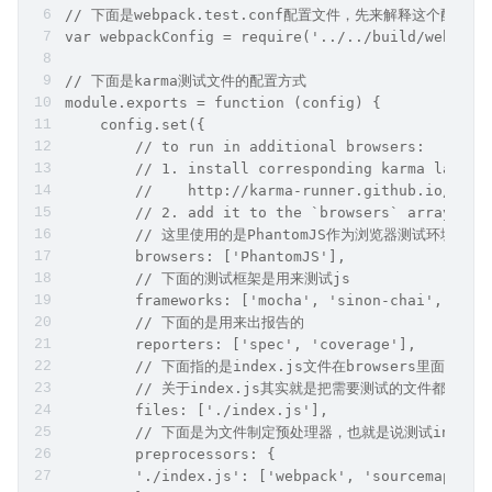
// 下面是webpack.test.conf配置文件，先来解释这个配置
var webpackConfig = require('../../build/webpack
// 下面是karma测试文件的配置方式
module.exports = function (config) {
    config.set({
        // to run in additional browsers:
        // 1. install corresponding karma launch
        //    http://karma-runner.github.io/0.13
        // 2. add it to the `browsers` array bel
        // 这里使用的是PhantomJS作为浏览器测试环境，这个插件
        browsers: ['PhantomJS'],
        // 下面的测试框架是用来测试js
        frameworks: ['mocha', 'sinon-chai', 'pha
        // 下面的是用来出报告的
        reporters: ['spec', 'coverage'],
        // 下面指的是index.js文件在browsers里面运行
        // 关于index.js其实就是把需要测试的文件都requ
        files: ['./index.js'],
        // 下面是为文件制定预处理器，也就是说测试index.js
        preprocessors: {
        './index.js': ['webpack', 'sourcemap']