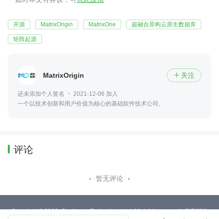
开源
MatrixOrigin
MatrixOne
超融合异构云原生数据库
矩阵起源
MatrixOrigin
关注

还未添加个人签名
2021-12-06 加入
一个以技术创新和用户价值为核心的基础软件技术公司。
评论
暂无评论
Copyright © 2026, Geekbang Technology Ltd. All rights reserved. 极客邦控