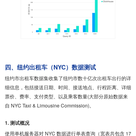
四、纽约出租车（NYC）数据测试
纽约市出租车数据集收集了纽约市数十亿次出租车出行的详
细信息，包括接送日期、时间、接送地点、行程距离、详细
票价、费率、支付类型、以及乘客数量(大部分原始数据来
自 NYC Taxi & Limousine Commission)。
1. 测试概况
使用单机服务器对 NYC 数据进行单表查询（宽表共包含 17 