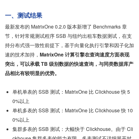
一、测试结果
最新发布的 MatrixOne 0.2.0 版本新增了 Benchmarks 章
节，针对常规测试程序 SSB 与纽约出租车数据测试，在支
持分布式强一致性前提下，基于向量化执行引擎和因子化加
速的技术加持，
MatrixOne 计算引擎在查询速度方面表现
突出，可以承载 TB 级别数据的快速查询，与同类数据库产
品相比有较明显的优势。
单机单表的 SSB 测试：MatrixOne 比 Clickhouse 快 5
0%以上
单机多表的 SSB 测试：MatrixOne 比 Clickhouse 快 10
0%以上
集群多表的 SSB 测试：大幅快于 Clickhouse。由于 Cli
ckhouse 集群多表的能力有限，多表测试不详细展开对