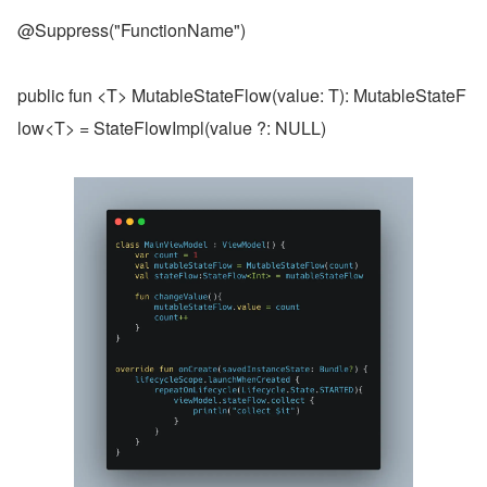
@Suppress("FunctionName")
public fun <T> MutableStateFlow(value: T): MutableStateF
low<T> = StateFlowImpl(value ?: NULL)