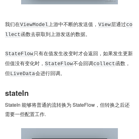
我们在
上游中不断的发送值，
层通过
ViewModel
View
co
函数去获取到上游发送的数据。
llect
只有在值发生改变时才会返回，如果发生更新
StateFlow
但值没有变化时，
不会回调
函数，
StateFlow
collect
但
会进行回调。
LiveData
stateIn
StateIn 能够将普通的流转换为 StateFlow，但转换之后还
需要一些配置工作.