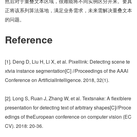
然后对于重叠文本区域，很难能将不同实例区分开来。要真
正将该系列算法落地，满足业务需求，未来需解决重叠文本
的问题。
Reference
[1]. Deng D, Liu H, Li X, et al. Pixellink: Detecting scene te
xtvia instance segmentation[C] //Proceedings of the AAAI 
Conference on ArtificialIntelligence. 2018, 32(1).
[2]. Long S, Ruan J, Zhang W, et al. Textsnake: A flexiblere
presentation for detecting text of arbitrary shapes[C]//Proce
edings of theEuropean conference on computer vision (EC
CV). 2018: 20-36.