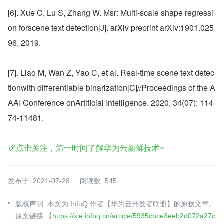
[6]. Xue C, Lu S, Zhang W. Msr: Multi-scale shape regressi
on forscene text detection[J]. arXiv preprint arXiv:1901.025
96, 2019. 
[7]. Liao M, Wan Z, Yao C, et al. Real-time scene text detec
tionwith differentiable binarization[C]//Proceedings of the A
AAI Conference onArtificial Intelligence. 2020, 34(07): 114
74-11481.
点击关注，第一时间了解华为云新鲜技术~
发布于: 2021-07-28
阅读数: 545
版权声明: 本文为 InfoQ 作者【华为云开发者联盟】的原创文章。
原文链接:【
https://xie.infoq.cn/article/5935cbce3eeb2d072a27c