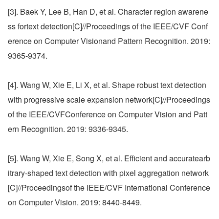
[3]. Baek Y, Lee B, Han D, et al. Character region awarene
ss fortext detection[C]//Proceedings of the IEEE/CVF Conf
erence on Computer Visionand Pattern Recognition. 2019: 
9365-9374.
[4]. Wang W, Xie E, Li X, et al. Shape robust text detection
with progressive scale expansion network[C]//Proceedings 
of the IEEE/CVFConference on Computer Vision and Patt
ern Recognition. 2019: 9336-9345.
[5]. Wang W, Xie E, Song X, et al. Efficient and accuratearb
itrary-shaped text detection with pixel aggregation network
[C]//Proceedingsof the IEEE/CVF International Conference 
on Computer Vision. 2019: 8440-8449.