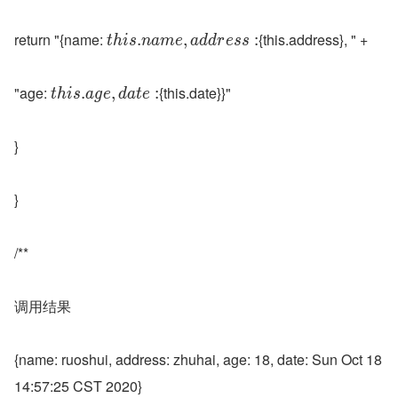
return "{name: 
{this.address}, " +
.
,
:
t
h
i
s
n
a
m
e
a
d
d
r
e
s
s
"age: 
{this.date}}"
.
,
:
t
h
i
s
a
g
e
d
a
t
e
}
}
/**
调用结果
{name: ruoshui, address: zhuhai, age: 18, date: Sun Oct 18 
14:57:25 CST 2020}