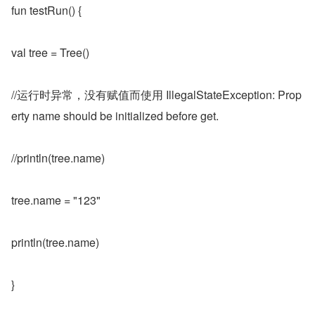
fun testRun() {
val tree = Tree()
//运行时异常，没有赋值而使用 IllegalStateException: Prop
erty name should be initialized before get.
//println(tree.name)
tree.name = "123"
println(tree.name)
}