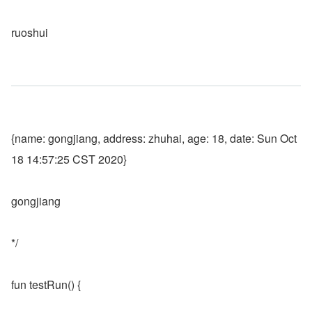
ruoshui
{name: gongjiang, address: zhuhai, age: 18, date: Sun Oct 
18 14:57:25 CST 2020}
gongjiang
*/
fun testRun() {