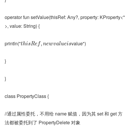
operator fun setValue(thisRef: Any?, property: KProperty<*
>, value: String) {
println("
value")
,
t
h
i
s
R
e
f
n
e
w
v
a
l
u
e
i
s
}
}
class PropertyClass {
//通过属性委托，不用给 name 赋值，因为其 set 和 get 方
法都被委托到了 PropertyDelete 对象