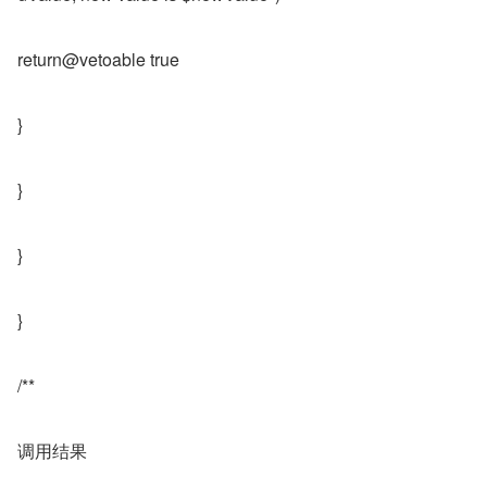
return@vetoable true
}
}
}
}
/**
调用结果