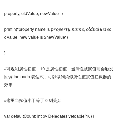
property, oldValue, newValue ->
println("property name is 
ol
.
,
p
r
o
p
e
r
t
y
n
a
m
e
o
l
d
v
a
l
u
e
i
s
dValue, new value is $newValue")
}
//可观测属性初值，10 是属性初值，当属性被赋值前会触发
回调 lambada 表达式，可以做到类似属性值赋值拦截器的
效果
//这里当赋值小于等于 0 则丢弃
var defaultCount: Int by Delegates.vetoable(10) {