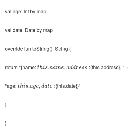
val age: Int by map
val date: Date by map
override fun toString(): String {
return "{name: 
{this.address}, " +
.
,
:
t
h
i
s
n
a
m
e
a
d
d
r
e
s
s
"age: 
{this.date}}"
.
,
:
t
h
i
s
a
g
e
d
a
t
e
}
}