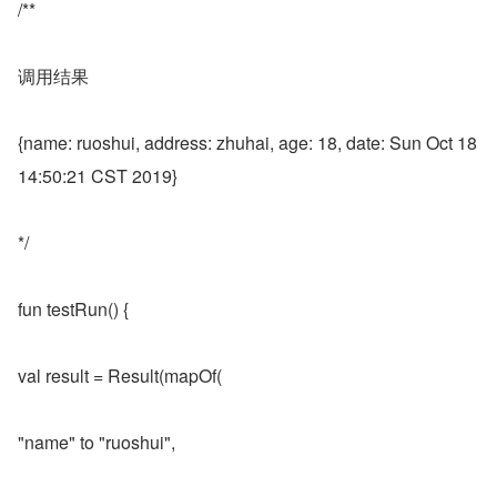
/**
调用结果
{name: ruoshui, address: zhuhai, age: 18, date: Sun Oct 18 
14:50:21 CST 2019}
*/
fun testRun() {
val result = Result(mapOf(
"name" to "ruoshui",