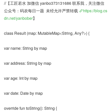
//【工匠若水 加微信 yanbo373131686 联系我，关注微信
公众号：码农每日一题  未经允许严禁转载 
https://blog.cs
dn.net/yanbober
】
class Result (map: MutableMap<String, Any?>) {
var name: String by map
var address: String by map
var age: Int by map
var date: Date by map
override fun toString(): String {