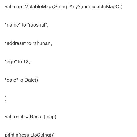
val map: MutableMap<String, Any?> = mutableMapOf(
"name" to "ruoshui",
"address" to "zhuhai",
"age" to 18,
"date" to Date()
)
val result = Result(map)
println(result.toString())