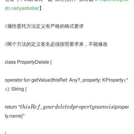
dn.net/yanbober
】
//属性委托方法定义有严格的格式要求
//两个方法的定义签名必须按照要求来，不能修改
class PropertyDelete {
operator fun getValue(thisRef: Any?, property: KProperty<*
>): String {
return "
{proper
,
t
h
i
s
R
e
f
y
o
u
r
d
e
l
e
t
e
d
p
r
o
p
e
r
t
y
n
a
m
e
i
s
ty.name}"
}