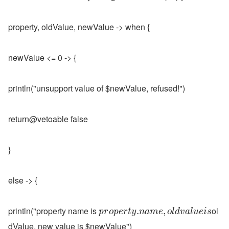
property, oldValue, newValue -> when {
newValue <= 0 -> {
println("unsupport value of $newValue, refused!")
return@vetoable false
}
else -> {
println("property name is 
ol
.
,
p
r
o
p
e
r
t
y
n
a
m
e
o
l
d
v
a
l
u
e
i
s
dValue, new value is $newValue")