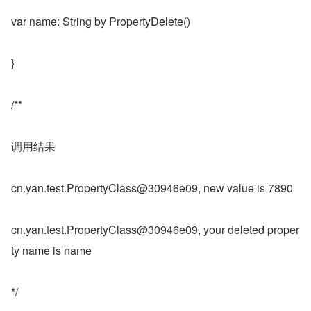
var name: String by PropertyDelete()
}
/**
调用结果
cn.yan.test.PropertyClass@30946e09, new value is 7890
cn.yan.test.PropertyClass@30946e09, your deleted proper
ty name is name
*/