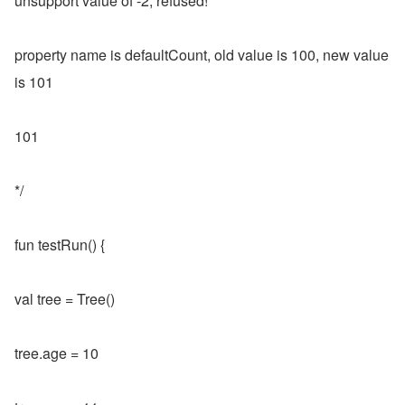
unsupport value of -2, refused!
property name is defaultCount, old value is 100, new value 
is 101
101
*/
fun testRun() {
val tree = Tree()
tree.age = 10