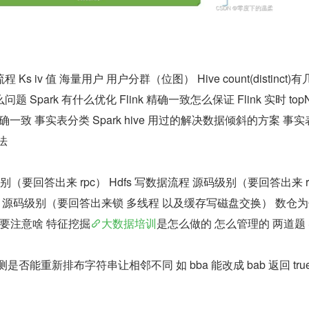
 iv 值 海量用户 用户分群（位图） Hive count(distinct)有几
 Spark 有什么优化 Flink 精确一致怎么保证 Flink 实时 topN 
证精确一致 事实表分类 Spark hive 用过的解决数据倾斜的方案 事
法
别（要回答出来 rpc） Hdfs 写数据流程 源码级别（要回答出来 rp
fule 原理 源码级别（要回答出来锁 多线程 以及缓存写磁盘交换） 数仓
 要注意啥 特征挖掘
大数据培训
是怎么做的 怎么管理的 两道题 Sq
否能重新排布字符串让相邻不同 如 bba 能改成 bab 返回 true 