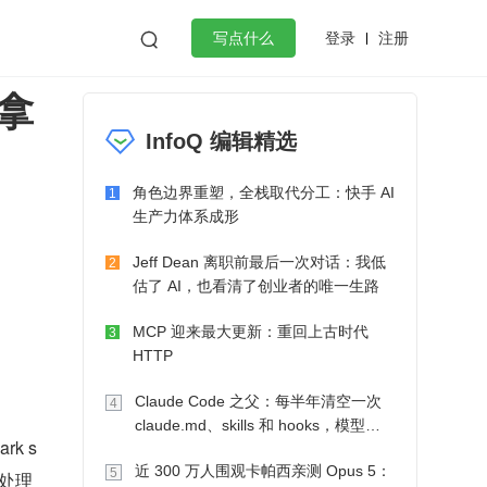
登录
注册

写点什么
拿
效工作
数据库
Python
音视频
InfoQ 编辑精选
golang
微服务架构
flutter
角色边界重塑，全栈取代分工：快手 AI
1
生产力体系成形
Jeff Dean 离职前最后一次对话：我低
2
估了 AI，也看清了创业者的唯一生路
MCP 迎来最大更新：重回上古时代
3
HTTP
Claude Code 之父：每半年清空一次
4
claude.md、skills 和 hooks，模型自
rk s
己会想办法
近 300 万人围观卡帕西亲测 Opus 5：
5
处理 