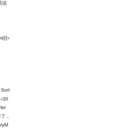
话说
i]+
Sort
<20
er 
序了，
lyM