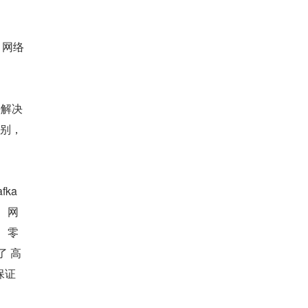
a 网络
法解决
区别，
ka 
、网
啦、零
了 高
何保证