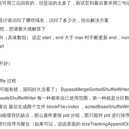
高可用三点回答的，但是说的太多了，面试官到最后要求用三句
类似统计谁访问了哪些域名，访问了多少次，给出解决方案
e 思想，想请教大佬解答下
体数组） 设定 start，end 大于 max 时不断更新 end，nums[
rt
很不好）
ffle 过程
字可能有错，源码好久没看了） BypassMergeSortedShuffleWriter 
ter UnsafeShuffleWriter 每一种都有自己使用范围，第一种就是分区数
生成两个文件 blockFile+index ，sortedBaseShuffleWrit
缓存区缺点，那么最终要按 pid 分组，那只能对 pid 进行排
行排序与聚合（如果可以，说说里面的 sizeTrackingAppendOn