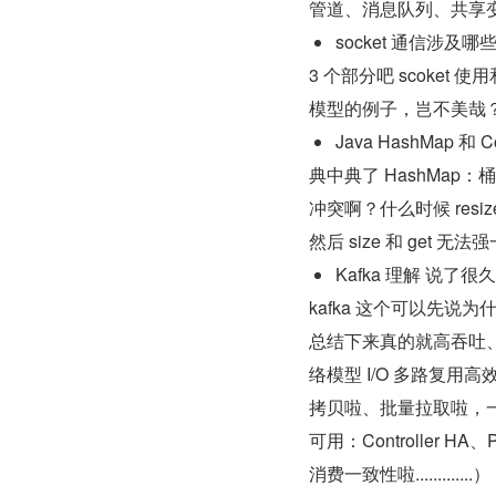
管道、消息队列、共享变量、
socket 通信涉
3 个部分吧 scoket 
模型的例子，岂不美哉
Java HashMap 和
典中典了 HashMa
冲突啊？什么时候 resize
然后 size 和 get 无
Kafka 理解 说了很
kafka 这个可以先说为什
总结下来真的就高吞吐
络模型 I/O 多路复用高效啦
拷贝啦、批量拉取啦，
可用：Controller H
消费一致性啦.............）