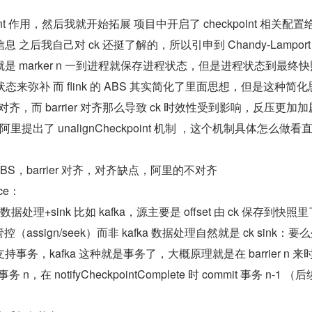
int 作用，然后我就开始拓展 项目中开启了 checkpoint 相关配置
之后我自己对 ck 还挺了解的，所以引申到 Chandy-Lamport
 marker n 一到进程就保存进程状态，但是进程状态到最终
态来弥补 而 flink 的 ABS 其实简化了里面思想，但是这种简
需要对齐，而 barrier 对齐那么导致 ck 时效性受到影响，反压更加
1 阿里提出了 unalignCheckpoint 机制 ，这个机制具体怎么做看直接
BS，barrier 对齐，对齐缺点，阿里的不对齐
ce：
理+sink 比如 kafka，源主要是 offset 由 ck 保存到快照
管控（assign/seek）而非 kafka 数据处理自然就是 ck sink：要
务，kafka 这种就是事务了，大概原理就是在 barrier n 来时 
务 n，在 notifyCheckpointComplete 时 commit 事务 n-1 （