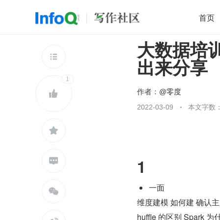
首页
大数据培
移动开发
Java
开源
架构
O

出来分享
前端
AI
大数据
团队管理
1
查看更多

作者：
@零度

2022-03-09
本文字数：

1

一面

维度建模 如何建 确认主题 确
huffle 的区别 Spa