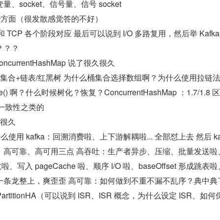
socket、信号量、信号 socket
及哪些方面（很发散感觉答的不好）
使用和 TCP 各个阶段对应 最后可以说到 I/O 多路复用，然后举 Kafk
？？？
 ConcurrentHashMap 说了很久很久
p：桶集合+链表/红黑树 为什么桶集合选择数组啊？为什么使用拉链
() 啊？什么时候树化？恢复？ConcurrentHashMap ：1.7/1.8 
法强一致性之类的
久很久
么使用 kafka：回溯消费啦、上下游解耦啦... 全部怼上去 然后 kaf
、高可靠、高可用三点 高吞吐：生产者异步、压缩、批量发送啦
、写入 pageCache 啦、顺序 I/O 啦、baseOffset 形成跳表
一条龙整上，爽歪歪 高可靠：如何做到不重不漏不乱序？典中典
A、PartitionHA（可以说到 ISR、ISR 概念，为什么设定 ISR、如