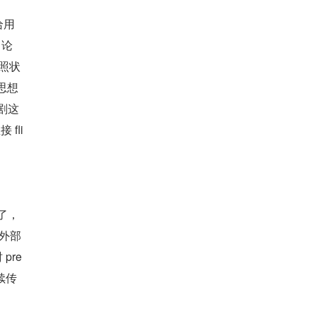
给用
 论
快照状
化思想
加剧这
 fli
里了，
么外部
pre
后续传