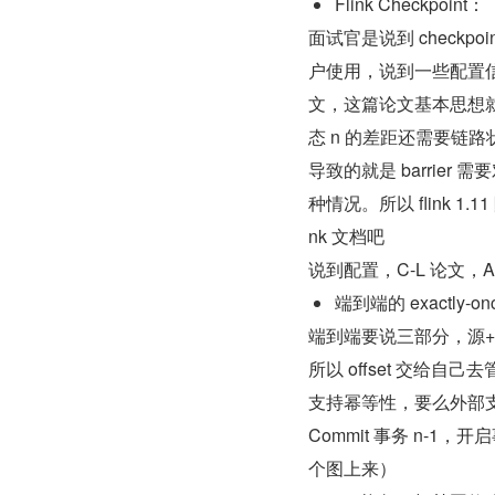
Flink Checkpoint：
面试官是说到 checkpo
户使用，说到一些配置信息 
文，这篇论文基本思想就是
态 n 的差距还需要链路状
导致的就是 barrier 
种情况。所以 flink 1.1
nk 文档吧
说到配置，C-L 论文，A
端到端的 exactly-on
端到端要说三部分，源+数据处
所以 offset 交给自己去
支持幂等性，要么外部支持事
Commit 事务 n-1，开启事
个图上来）