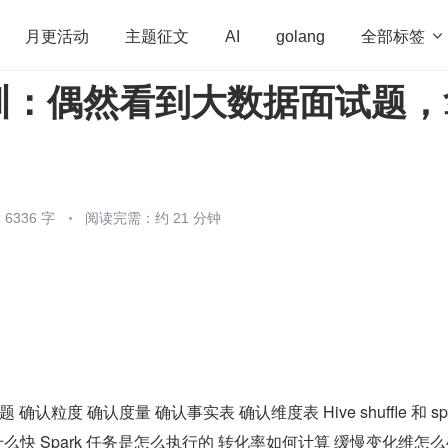
全部标签

月更活动
主题征文
AI
golang
训：偶然看到大数据面试题，
penHarmony
算法
学习方法
Web3.0
高
程序员
运维
深度思考
低代码
redis
6336 字
阅读完需：约 21 分钟
认粒度 确认度量 确认事实表 确认维度表 Hive shuffle 和 spa
rk 为什么快 Spark 任务是怎么执行的 转化率如何计算 缓慢变化维怎么