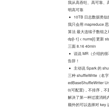
我从高吞吐、高可靠、
明高可靠
10TB 日志数据
我只会用 mapreduc
算法 最大连续子数组之和（具
dp[i-1] < nums[i] 更新 sta
三面 8.16 40min
说说 MR（介绍的
告辞！
主动说 Spark 的 shu
三种 shuffleWrite（名
edBaseShuffleWri
0(可配置)，不排序，不聚合 最后
解决了第一种过渡消耗内核
额外的可以选择对 key 进