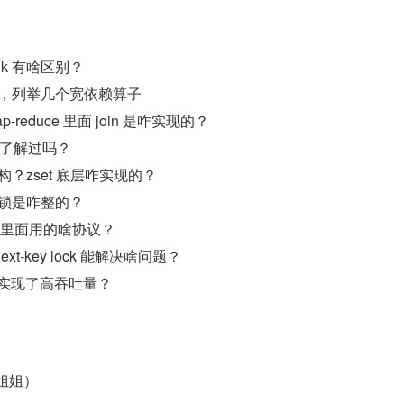
Flink 有啥区别？
定义，列举几个宽依赖算子
p-reduce 里面 join 是咋实现的？
些了解过吗？
结构？zset 底层咋实现的？
布式锁是咋整的？
道不？里面用的啥协议？
xt-key lock 能解决啥问题？
机制实现了高吞吐量？
小姐姐）