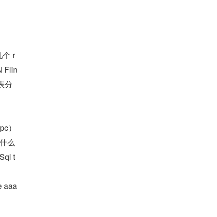
个 r
Flin
实表分
c） 
为什么
l t
aaa