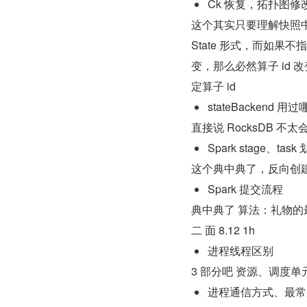
Ck 恢复，拓扑图
这个其实只要理解快照中各个算子
State 形式，而如果
变，那么必然算子 id 改
定算子 id
stateBackend 用
直接说 RocksDB 不
Spark stage、task
这个典中典了，反向创建，反向 s
Spark 提交流程
典中典了 算法：礼物的最
二 面 8.12 1h
进程线程区别
3 部分吧 资源、调度单
进程通信方式、最常