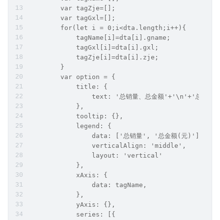
        var tagZje=[];
        var tagGxl=[];
        for(let i = 0;i<dta.length;i++){
            tagName[i]=dta[i].gname;
            tagGxl[i]=dta[i].gxl;
            tagZje[i]=dta[i].zje;
        }
        var option = {
            title: {
                text: '总销量、总金额'+'\n'+'总计: '
            },
            tooltip: {},
            legend: {
                data: ['总销量', '总金额(元)'],
                verticalAlign: 'middle',
                layout: 'vertical'
            },
            xAxis: {
                data: tagName,
            },
            yAxis: {},
            series: [{