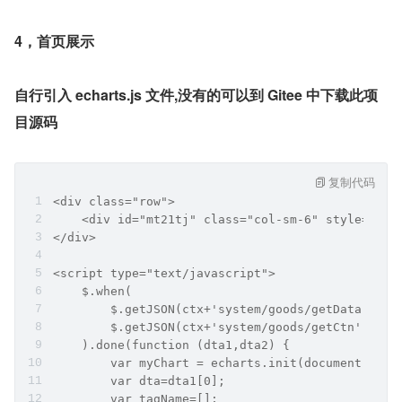
4，首页展示
自行引入 echarts.js 文件,没有的可以到 Gitee 中下载此项
目源码
复制代码
<div class="row">
    <div id="mt21tj" class="col-sm-6" style="hei
</div>
<script type="text/javascript">
    $.when(
        $.getJSON(ctx+'system/goods/getData'),
        $.getJSON(ctx+'system/goods/getCtn')
    ).done(function (dta1,dta2) {
        var myChart = echarts.init(document.getE
        var dta=dta1[0];
        var tagName=[];