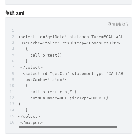
创建 xml
复制代码
<select id="getData" statementType="CALLABLE"
 useCache="false" resultMap="GoodsResult"> 
   {
     call p_test() 
   }
 </select>
  <select id="getCtn" statementType="CALLABLE"
   useCache="false"> 
   { 
     call p_test_ctn(# {
     outNum,mode=OUT,jdbcType=DOUBLE} 
) 
   } 
</select>
 </mapper>