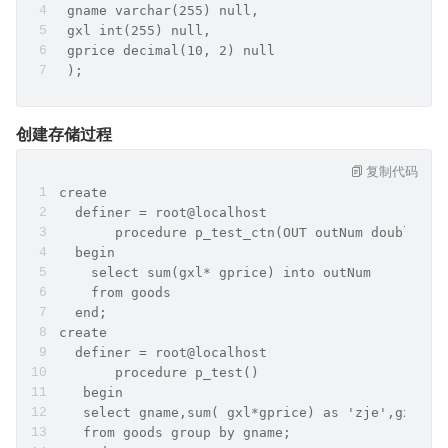
 gname varchar(255) null, 
 gxl int(255) null, 
 gprice decimal(10, 2) null 
 );
创建存储过程
复制代码
create
  definer = root@localhost
       procedure p_test_ctn(OUT outNum double)
  begin
    select sum(gxl* gprice) into outNum 
    from goods
  end;
create
  definer = root@localhost 
       procedure p_test() 
   begin
   select gname,sum( gxl*gprice) as 'zje',gxl 
   from goods group by gname;