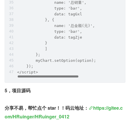
                name: '总销量',
                type: 'bar',
                data: tagGxl
            }, {
                name: '总金额(元)',
                type: 'bar',
                data: tagZje
            }
            ]
        };
        myChart.setOption(option);
    });
</script>
5，项目源码
分享不易，帮忙点个 star！！码云地址：
https://gitee.c
om/HRuinger/HRuinger_0412