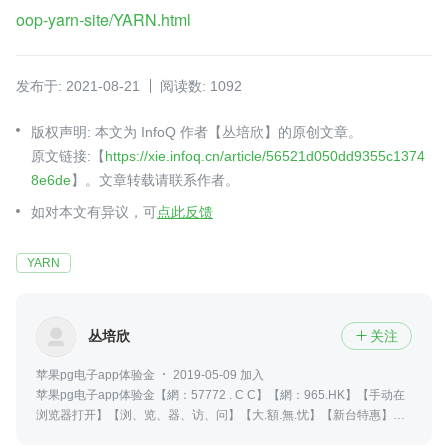
oop-yarn-site/YARN.html
发布于: 2021-08-21
阅读数: 1092
版权声明: 本文为 InfoQ 作者【丛培欣】的原创文章。
原文链接:【
https://xie.infoq.cn/article/56521d050dd9355c1374
8e6de
】。文章转载请联系作者。
如对本文有异议，可
点此反馈
YARN
丛培欣
关注

苹果pg电子app体验金
2019-05-09 加入
苹果pg电子app体验金【網：57772 . C C】【網：965.HK】【手动在
浏览器打开】【浏、览、器、访、问】【大.額.無.忧】【新台特惠】
【全新体验】【大额无忧】没有那么多天赋异禀，优秀的人总是努力的