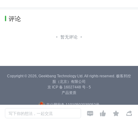
翻山越岭,要么不做，要做就做第一！如果没有天赋那就一直重复没有那
么多的天赋异禀优秀的人总是在努力的翻山越岭 你只管埋头努力时间会
给你惊喜加油！
评论
暂无评论
Copyright © 2026, Geekbang Technology Ltd. All rights reserved. 极客邦控
股（北京）有限公司
京 ICP 备 16027448 号 - 5
产品资质
京公网安备 11010502039052号




写下你的想法，一起交流