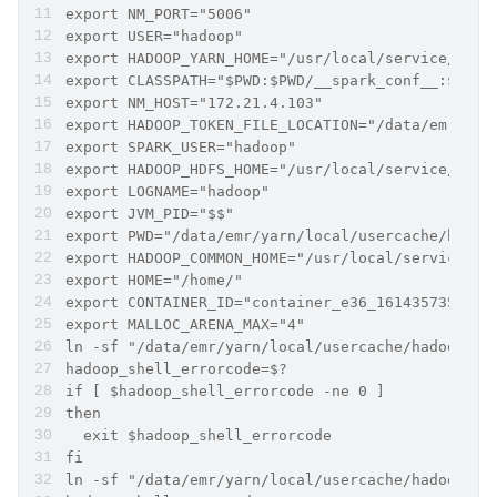
export NM_PORT="5006"
export USER="hadoop"
export HADOOP_YARN_HOME="/usr/local/service/hado
export CLASSPATH="$PWD:$PWD/__spark_conf__:$PWD/
export NM_HOST="172.21.4.103"
export HADOOP_TOKEN_FILE_LOCATION="/data/emr/yar
export SPARK_USER="hadoop"
export HADOOP_HDFS_HOME="/usr/local/service/hado
export LOGNAME="hadoop"
export JVM_PID="$$"
export PWD="/data/emr/yarn/local/usercache/hadoo
export HADOOP_COMMON_HOME="/usr/local/service/ha
export HOME="/home/"
export CONTAINER_ID="container_e36_1614357352126
export MALLOC_ARENA_MAX="4"
ln -sf "/data/emr/yarn/local/usercache/hadoop/fi
hadoop_shell_errorcode=$?
if [ $hadoop_shell_errorcode -ne 0 ]
then
  exit $hadoop_shell_errorcode
fi
ln -sf "/data/emr/yarn/local/usercache/hadoop/fi