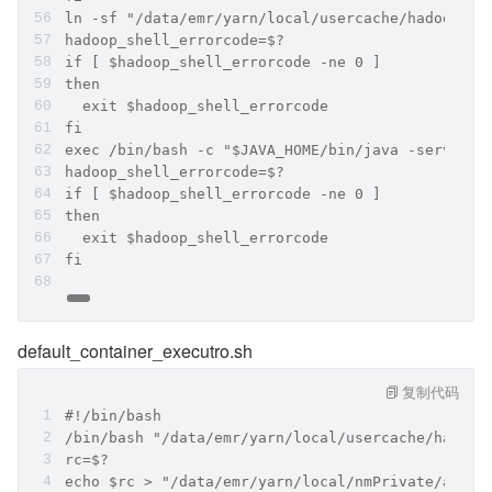
ln -sf "/data/emr/yarn/local/usercache/hadoop/fi
hadoop_shell_errorcode=$?
if [ $hadoop_shell_errorcode -ne 0 ]
then
  exit $hadoop_shell_errorcode
fi
exec /bin/bash -c "$JAVA_HOME/bin/java -server -
hadoop_shell_errorcode=$?
if [ $hadoop_shell_errorcode -ne 0 ]
then
  exit $hadoop_shell_errorcode
fi
default_container_executro.sh
复制代码
#!/bin/bash
/bin/bash "/data/emr/yarn/local/usercache/hadoop
rc=$?
echo $rc > "/data/emr/yarn/local/nmPrivate/appli