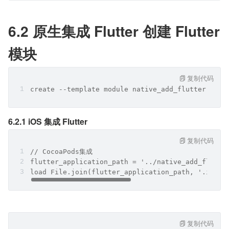
6.2 原⽣集成 Flutter 创建 Flutter 
模块
复制代码
create --template module native_add_flutter
6.2.1 iOS 集成 Flutter
复制代码
// CocoaPods集成
flutter_application_path = '../native_add_flutte
load File.join(flutter_application_path, '.ios',
复制代码