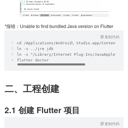
*报错：Unable to find bundled Java version on Flutter
复制代码
cd /Applications/Android\ Studio.app/Contents/jr
ln -s ../jre jdk
ln -s "/Library/Internet Plug-Ins/JavaAppletPlug
flutter doctor
二、工程创建
2.1 创建 Flutter 项目
复制代码