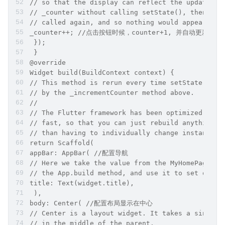
// so that the display can reflect the updated v
// _counter without calling setState(), then the
// called again, and so nothing would appear to 
_counter++; //点击按钮时候，counter+1, 并⾃动更新UI显
 });
 }
@override
Widget build(BuildContext context) {
// This method is rerun every time setState is c
// by the _incrementCounter method above.
//
// The Flutter framework has been optimized to m
// fast, so that you can just rebuild anything t
// than having to individually change instances 
return Scaffold(
appBar: AppBar( //配置导航
// Here we take the value from the MyHomePage ob
// the App.build method, and use it to set our a
title: Text(widget.title),
 ),
body: Center( //配置布局显示在中⼼
// Center is a layout widget. It takes a single 
// in the middle of the parent.