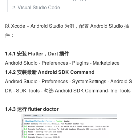
2. Visual Studio Code
以 Xcode + Android Studio 为例，配置 Android Studio 插
件：
1.4.1 安装 Flutter，Dart 插件
Android Studio - Preferences - Plugins - Marketplace
1.4.2 安装最新 Android SDK Command
Android Studio - Preferences - SystemSettings - Android S
DK - SDK Tools - 勾选 Android SDK Command-line Tools
1.4.3 运行 flutter doctor