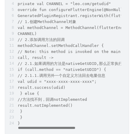
private val CHANNEL = "leo.com/getudid"
override fun configureFlutterEngine(@NonNull flu
GeneratedPluginRegistrant.registerWith(flutterEn
// 1.创建MethodChannel对象
val methodChannel = MethodChannel(flutterEngine.
CHANNEL)
// 2.添加调⽤⽅法的回调
methodChannel.setMethodCallHandler {
// Note: this method is invoked on the main thre
call, result ->
// 2.1.如果调⽤的⽅法是nativeGetUDID,那么正常执⾏
if (call.method == "nativeGetUDID") {
// 2.1.1.调⽤另外⼀个⾃定义⽅法回去电量信息
val udid = "xxxx-xxxx-xxxx-xxxx";
result.success(udid)
 } else {
//⽅法找不到，回调notImplemented
result.notImplemented()
 }
 }
}