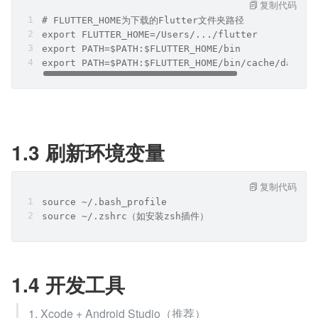
复制代码
# FLUTTER_HOME为下载的Flutter文件夹路径
export FLUTTER_HOME=/Users/.../flutter
export PATH=$PATH:$FLUTTER_HOME/bin
export PATH=$PATH:$FLUTTER_HOME/bin/cache/dart-s
1.3 刷新环境变量
复制代码
source ~/.bash_profile
source ~/.zshrc（如安装zsh插件）
1.4 开发工具
1. Xcode + Android Studio（推荐）