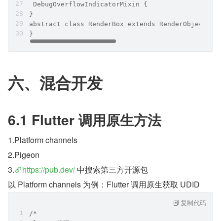
 DebugOverflowIndicatorMixin {
}
abstract class RenderBox extends RenderObject {
}
六、混合开发
6.1 Flutter 调用原生方法
1.Platform channels
2.Pigeon
3.
https://pub.dev/
 中搜索第三方开源包
以 Platform channels 为例：Flutter 调用原生获取 UDID
复制代码
/*