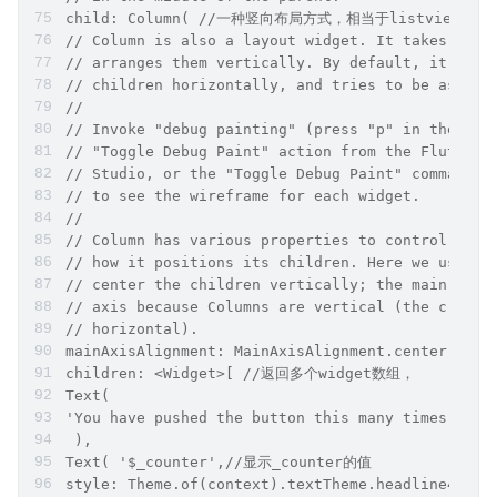
child: Column( //⼀种竖向布局⽅式，相当于listview
// Column is also a layout widget. It takes a li
// arranges them vertically. By default, it size
// children horizontally, and tries to be as tal
//
// Invoke "debug painting" (press "p" in the con
// "Toggle Debug Paint" action from the Flutter 
// Studio, or the "Toggle Debug Paint" command i
// to see the wireframe for each widget.
//
// Column has various properties to control how 
// how it positions its children. Here we use ma
// center the children vertically; the main axis
// axis because Columns are vertical (the cross 
// horizontal).
mainAxisAlignment: MainAxisAlignment.center,
children: <Widget>[ //返回多个widget数组，
Text(
'You have pushed the button this many times:',
 ),
Text( '$_counter',//显示_counter的值
style: Theme.of(context).textTheme.headline4