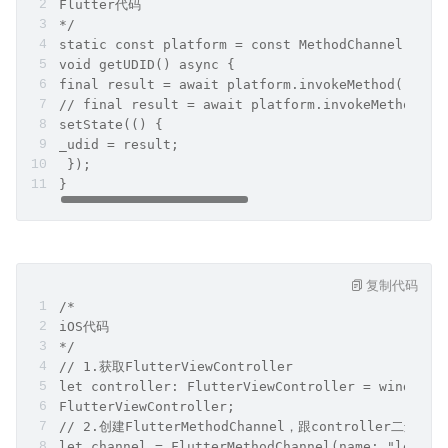
Flutter代码
*/
static const platform = const MethodChannel("leo
void getUDID() async {
final result = await platform.invokeMethod("na
// final result = await platform.invokeMethod("
setState(() {
_udid = result;
 });
}
复制代码
/*
iOS代码
*/
// 1.获取FlutterViewController
let controller: FlutterViewController = window.r
FlutterViewController;
// 2.创建FlutterMethodChannel，跟controller⼆进制
let channel = FlutterMethodChannel(name: "leo.co