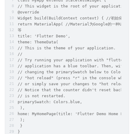
class MyApp extends StatelessWidget {
// This widget is the root of your application.
@override
Widget build(BuildContext context) { //初始化会调
return MaterialApp( //Material为Google的⼀种U
等
title: 'Flutter Demo',
theme: ThemeData(
// This is the theme of your application.
//
// Try running your application with "flutter ru
// application has a blue toolbar. Then, without
// changing the primarySwatch below to Colors.gr
// "hot reload" (press "r" in the console where 
// or simply save your changes to "hot reload" i
// Notice that the counter didn't reset back to 
// is not restarted.
primarySwatch: Colors.blue,
 ),
home: MyHomePage(title: 'Flutter Demo Home Pag
 );
 }
}