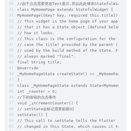
//由于点击需要更改Text显示,所以此处继承StatefulWidget
class MyHomePage extends StatefulWidget {
MyHomePage({Key? key, required this.title}) : su
// This widget is the home page of your applicat
// that it has a State object (defined below) th
// how it looks.
// This class is the configuration for the state
// case the title) provided by the parent (in th
// used by the build method of the State. Fields
// always marked "final".
final String title;
@override
_MyHomePageState createState() => _MyHomePageSta
}
class _MyHomePageState extends State<MyHomePage>
int _counter = 0;
//下的按钮的点击事件
void _incrementCounter() {
// setState会标记需要刷新UI
setState(() {
// This call to setState tells the Flutter frame
// changed in this State, which causes it to rer