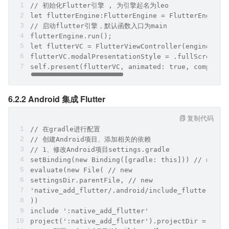
// 初始化Flutter引擎 , 为引擎起名为leo
let flutterEngine:FlutterEngine = FlutterEngine(
// 启动flutter引擎，默认函数⼊⼝为main
flutterEngine.run();
let flutterVC = FlutterViewController(engine: en
flutterVC.modalPresentationStyle = .fullScreen;
self.present(flutterVC, animated: true, completi
6.2.2 Android 集成 Flutter
复制代码
// 在gradle进⾏配置
// 创建Android项⽬、添加相关的依赖
// 1、修改Android项⽬settings.gradle
setBinding(new Binding([gradle: this])) // new
evaluate(new File( // new
settingsDir.parentFile, // new
'native_add_flutter/.android/include_flutter.gro
))
include ':native_add_flutter'
project(':native_add_flutter').projectDir = new 