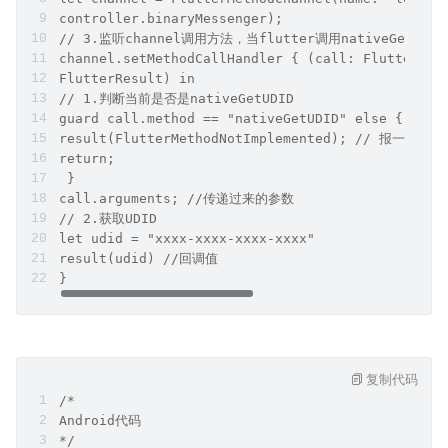
controller.binaryMessenger);
// 3.监听channel调⽤⽅法，当flutter调⽤nativeGetUD
channel.setMethodCallHandler { (call: FlutterMet
FlutterResult) in
// 1.判断当前是否是nativeGetUDID
guard call.method == "nativeGetUDID" else {
result(FlutterMethodNotImplemented); // 报⼀个
return;
 }
call.arguments; //传递过来的参数
// 2.获取UDID
let udid = "xxxx-xxxx-xxxx-xxxx"
result(udid) //回调值
}
复制代码
/*
Android代码
*/