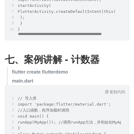
startActivity(
FlutterActivity.createDefaultIntent(this)
 );
 }
}
七、案例讲解 - 计数器
flutter create flutterdemo
main.dart
复制代码
// 导⼊类
import 'package:flutter/material.dart';
//⼊⼝函数，程序加载时调⽤
void main() {
runApp(MyApp()); //调⽤runApp⽅法，并初始化MyApp
}