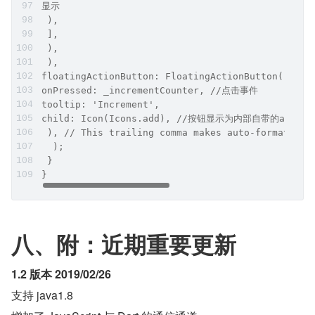
显示
 ),
 ],
 ),
 ),
floatingActionButton: FloatingActionButton
onPressed: _incrementCounter, //点击事件
tooltip: 'Increment',
child: Icon(Icons.add), //按钮显示为内部⾃带的add图⽚
 ), // This trailing comma makes auto-formatting
  );
 }
}
八、附：近期重要更新
1.2 版本 2019/02/26
支持 java1.8