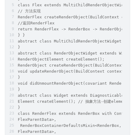
class Flex extends MultiChildRenderObjectWidget 
// ⽅法实现
RenderFlex createRenderObject(BuildContext conte
//返回RenderFlex
return RenderFlex -> RenderBox -> RenderObject
} }
abstract class MultiChildRenderObjectWidget exte
}
abstract class RenderObjectWidget extends Widget
RenderObjectElement createElement();
RenderObject createRenderObject(BuildContext c
void updateRenderObject(BuildContext context, co
}
void didUnmountRenderObject(covariant RenderObje
}
abstract class Widget extends DiagnosticableTree
Element createElement(); // 抽象⽅法-创建element
}
class RenderFlex extends RenderBox with Containe
FlexParentData>,
 RenderBoxContainerDefaultsMixin<RenderBox,
FlexParentData>,