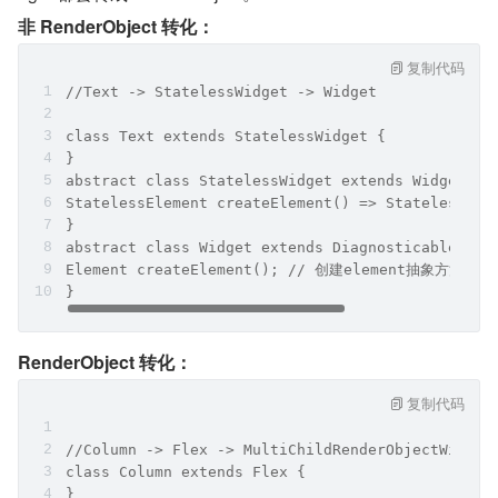
非 RenderObject 转化：
复制代码
//Text -> StatelessWidget -> Widget
class Text extends StatelessWidget {
}
abstract class StatelessWidget extends Widget {
StatelessElement createElement() => StatelessEle
}
abstract class Widget extends DiagnosticableTree
Element createElement(); // 创建element抽象方法
}
RenderObject 转化：
复制代码
//Column -> Flex -> MultiChildRenderObjectWidget
class Column extends Flex {
}