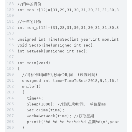
//闰年的月份
int mon_r[12]={31,29,31,30,31,30,31,31,30,31,30,
//平年的月份
int mon_p[12]={31,28,31,30,31,30,31,31,30,31,30,
unsigned int TimeToSec(int year,int mon,int mdea
void SecToTime(unsigned int sec);
int GetWeek(unsigned int sec);
int main(void)
{
  //将标准时间转为秒单位时间  (设置时间)
  unsigned int time=TimeToSec(2018,9,1,16,40,20)
  while(1)
  {
    time++;
    Sleep(1000); //睡眠1秒时间。 单位是ms
    SecToTime(time);
    week=GetWeek(time); //获取星期
    printf("%d-%d-%d %d:%d:%d 星期%d\n",year,mon,
  }