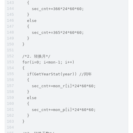
    {
      sec_cnt+=366*24*60*60;
    }
    else
    {
      sec_cnt+=365*24*60*60;
    }
  }
  /*2. 转换月*/
  for(i=0; i<mon-1; i++)
  {
    if(GetYearStat(year)) //闰年
    {
      sec_cnt+=mon_r[i]*24*60*60;
    }
    else
    {
      sec_cnt+=mon_p[i]*24*60*60;
    }
  }