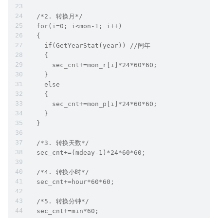
  /*2. 转换月*/
  for(i=0; i<mon-1; i++)
  {
    if(GetYearStat(year)) //闰年
    {
      sec_cnt+=mon_r[i]*24*60*60;
    }
    else
    {
      sec_cnt+=mon_p[i]*24*60*60;
    }
  }
  /*3. 转换天数*/
  sec_cnt+=(mdeay-1)*24*60*60;
  /*4. 转换小时*/
  sec_cnt+=hour*60*60;
  /*5. 转换分钟*/
  sec_cnt+=min*60;