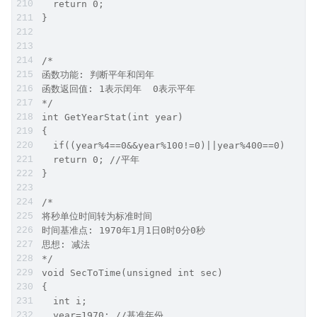
  return 0;
}
/*
函数功能: 判断平年和闰年
函数返回值: 1表示闰年  0表示平年
*/
int GetYearStat(int year)
{
  if((year%4==0&&year%100!=0)||year%400==0)retu
  return 0; //平年
}
/*
将秒单位时间转为标准时间
时间基准点: 1970年1月1日0时0分0秒
思想: 减法
*/
void SecToTime(unsigned int sec)
{
  int i;
  year=1970; //基准年份