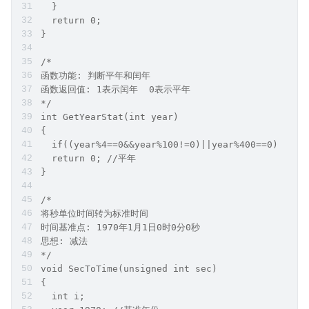
  }
  return 0;
}
/*
函数功能: 判断平年和闰年
函数返回值: 1表示闰年  0表示平年
*/
int GetYearStat(int year)
{
  if((year%4==0&&year%100!=0)||year%400==0)retu
  return 0; //平年
}
/*
将秒单位时间转为标准时间
时间基准点: 1970年1月1日0时0分0秒
思想: 减法
*/
void SecToTime(unsigned int sec)
{
  int i;