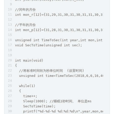
//闰年的月份
int mon_r[12]={31,29,31,30,31,30,31,31,30,31,30,
//平年的月份
int mon_p[12]={31,28,31,30,31,30,31,31,30,31,30,
unsigned int TimeToSec(int year,int mon,int mdea
void SecToTime(unsigned int sec);
int main(void)
{
  //将标准时间转为秒单位时间  (设置时间)
  unsigned int time=TimeToSec(2018,6,6,16,40,20)
  while(1)
  {
    time++;
    Sleep(1000); //睡眠1秒时间。 单位是ms
    SecToTime(time);
    printf("%d-%d-%d %d:%d:%d\n",year,mon,mdeay,