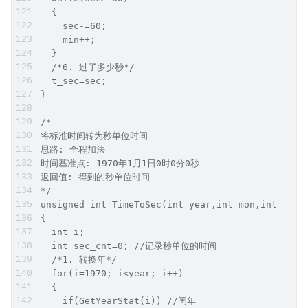
  {
    sec-=60;
    min++;
  }
  /*6. 过了多少秒*/
  t_sec=sec; 
}
/*
将标准时间转为秒单位时间
思路: 全程加法
时间基准点: 1970年1月1日0时0分0秒
返回值: 得到的秒单位时间
*/
unsigned int TimeToSec(int year,int mon,int mdea
{
  int i;
  int sec_cnt=0; //记录秒单位的时间
  /*1. 转换年*/
  for(i=1970; i<year; i++)
  {
    if(GetYearStat(i)) //闰年