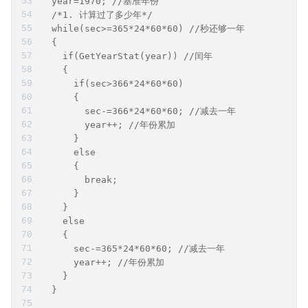
  year=1970; //基准年份
  /*1. 计算过了多少年*/
  while(sec>=365*24*60*60) //秒还够一年
  {
    if(GetYearStat(year)) //闰年
    {
      if(sec>366*24*60*60)
      {
        sec-=366*24*60*60; //减去一年
        year++; //年份累加
      }
      else
      {
        break;
      }
    }
    else
    {
      sec-=365*24*60*60; //减去一年
      year++; //年份累加
    }
  }