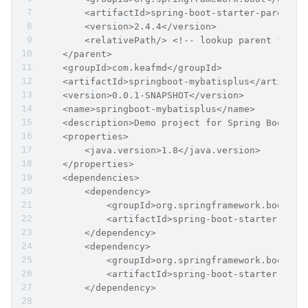
        <artifactId>spring-boot-starter-parent</
        <version>2.4.4</version>
        <relativePath/> <!-- lookup parent from 
    </parent>
    <groupId>com.keafmd</groupId>
    <artifactId>springboot-mybatisplus</artifact
    <version>0.0.1-SNAPSHOT</version>
    <name>springboot-mybatisplus</name>
    <description>Demo project for Spring Boot</d
    <properties>
        <java.version>1.8</java.version>
    </properties>
    <dependencies>
        <dependency>
            <groupId>org.springframework.boot</g
            <artifactId>spring-boot-starter-jdbc
        </dependency>
        <dependency>
            <groupId>org.springframework.boot</g
            <artifactId>spring-boot-starter-web<
        </dependency>