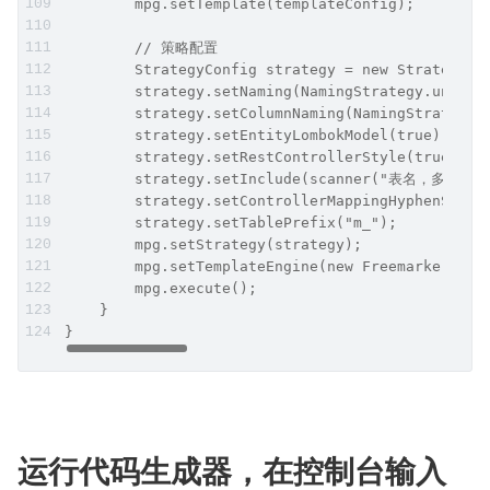
        mpg.setTemplate(templateConfig);
        // 策略配置
        StrategyConfig strategy = new StrategyCo
        strategy.setNaming(NamingStrategy.underl
        strategy.setColumnNaming(NamingStrategy.
        strategy.setEntityLombokModel(true);
        strategy.setRestControllerStyle(true);
        strategy.setInclude(scanner("表名，多个英
        strategy.setControllerMappingHyphenStyle
        strategy.setTablePrefix("m_");
        mpg.setStrategy(strategy);
        mpg.setTemplateEngine(new FreemarkerTemp
        mpg.execute();
    }
}
运行代码生成器，在控制台输入