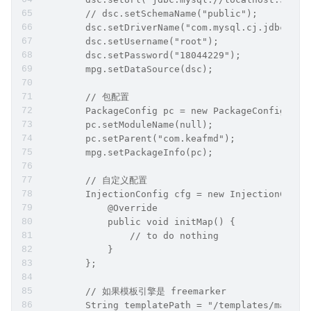
        // dsc.setSchemaName("public");
        dsc.setDriverName("com.mysql.cj.jdbc.Dri
        dsc.setUsername("root");
        dsc.setPassword("18044229");
        mpg.setDataSource(dsc);
        // 包配置
        PackageConfig pc = new PackageConfig();
        pc.setModuleName(null);
        pc.setParent("com.keafmd");
        mpg.setPackageInfo(pc);
        // 自定义配置
        InjectionConfig cfg = new InjectionConfi
            @Override
            public void initMap() {
                // to do nothing
            }
        };
        // 如果模板引擎是 freemarker
        String templatePath = "/templates/mapper