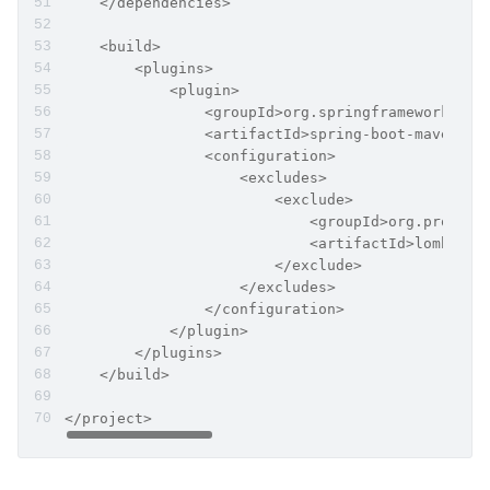
    </dependencies>
    <build>
        <plugins>
            <plugin>
                <groupId>org.springframework.boo
                <artifactId>spring-boot-maven-pl
                <configuration>
                    <excludes>
                        <exclude>
                            <groupId>org.project
                            <artifactId>lombok</
                        </exclude>
                    </excludes>
                </configuration>
            </plugin>
        </plugins>
    </build>
</project>