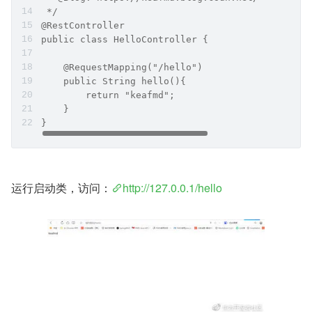
 */
@RestController
public class HelloController {
    @RequestMapping("/hello")
    public String hello(){
        return "keafmd";
    }
}
​运行启动类，访问：
http://127.0.0.1/hello