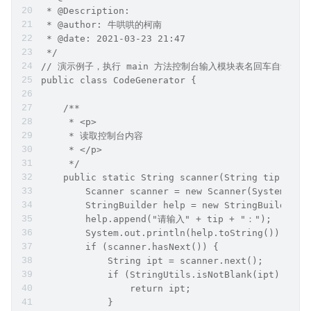
 * @Description:
 * @author: 牛哄哄的柯南
 * @date: 2021-03-23 21:47
 */
// 演示例子，执行 main 方法控制台输入模块表名回车自动生
public class CodeGenerator {
    /**
     * <p>
     * 读取控制台内容
     * </p>
     */
    public static String scanner(String tip) {
        Scanner scanner = new Scanner(System.in)
        StringBuilder help = new StringBuilder()
        help.append("请输入" + tip + "：");
        System.out.println(help.toString());
        if (scanner.hasNext()) {
            String ipt = scanner.next();
            if (StringUtils.isNotBlank(ipt)) {
                return ipt;
            }