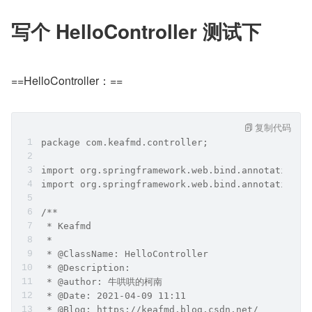
写个 HelloController 测试下
==HelloController：==
复制代码
package com.keafmd.controller;
import org.springframework.web.bind.annotation.R
import org.springframework.web.bind.annotation.R
/**
 * Keafmd
 *
 * @ClassName: HelloController
 * @Description:
 * @author: 牛哄哄的柯南
 * @Date: 2021-04-09 11:11
 * @Blog: https://keafmd.blog.csdn.net/