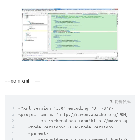
​==pom.xml：==
复制代码
<?xml version="1.0" encoding="UTF-8"?>
<project xmlns="http://maven.apache.org/POM/4.0.
         xsi:schemaLocation="http://maven.apache
    <modelVersion>4.0.0</modelVersion>
    <parent>
        <groupId>org.springframework.boot</group