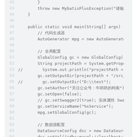
        }
        throw new MybatisPlusException("请输入正确
    }
    public static void main(String[] args) {
        // 代码生成器
        AutoGenerator mpg = new AutoGenerator();
        // 全局配置
        GlobalConfig gc = new GlobalConfig();
        String projectPath = System.getProperty(
//        System.out.println("projectPath = " + 
        gc.setOutputDir(projectPath + "/src/main
//        gc.setOutputDir("D:\\test");
        gc.setAuthor("关注公众号：牛哄哄的柯南");
        gc.setOpen(false);
        // gc.setSwagger2(true); 实体属性 Swagger
        gc.setServiceName("%sService");
        mpg.setGlobalConfig(gc);
        // 数据源配置
        DataSourceConfig dsc = new DataSourceCon
        dsc.setUrl("jdbc:mysql://localhost:3306/