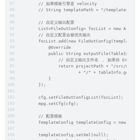
        // 如果模板引擎是 velocity
        // String templatePath = "/templates/map
        // 自定义输出配置
        List<FileOutConfig> focList = new ArrayL
        // 自定义配置会被优先输出
        focList.add(new FileOutConfig(templatePa
            @Override
            public String outputFile(TableInfo t
                // 自定义输出文件名 ， 如果你 En
                return projectPath + "/src/main/
                        + "/" + tableInfo.getEnt
            }
        });
        cfg.setFileOutConfigList(focList);
        mpg.setCfg(cfg);
        // 配置模板
        TemplateConfig templateConfig = new Temp
        templateConfig.setXml(null);