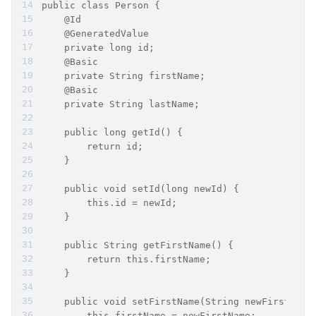
public class Person {
    @Id
    @GeneratedValue
    private long id;
    @Basic
    private String firstName;
    @Basic
    private String lastName;
    public long getId() {
        return id;
    }
    public void setId(long newId) {
        this.id = newId;
    }
    public String getFirstName() {
        return this.firstName;
    }
    public void setFirstName(String newFirstName
        this.firstName = newFirstName;