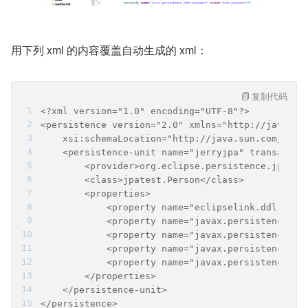
用下列 xml 的内容覆盖自动生成的 xml：
复制代码
<?xml version="1.0" encoding="UTF-8"?>
<persistence version="2.0" xmlns="http://java.su
    xsi:schemaLocation="http://java.sun.com/xml/
    <persistence-unit name="jerryjpa" transactio
        <provider>org.eclipse.persistence.jpa.Pe
        <class>jpatest.Person</class>
        <properties>
            <property name="eclipselink.ddl-gene
            <property name="javax.persistence.jd
            <property name="javax.persistence.jd
            <property name="javax.persistence.jd
            <property name="javax.persistence.jd
        </properties>
    </persistence-unit>
</persistence>