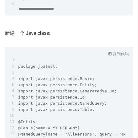
新建一个 Java class:
复制代码
package jpatest;
import javax.persistence.Basic;
import javax.persistence.Entity;
import javax.persistence.GeneratedValue;
import javax.persistence.Id;
import javax.persistence.NamedQuery;
import javax.persistence.Table;
@Entity
@Table(name = "T_PERSON")
@NamedQuery(name = "AllPersons", query = "select