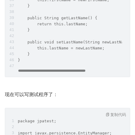
    }
    public String getLastName() {
        return this.lastName;
    }
    public void setLastName(String newLastName) 
        this.lastName = newLastName;
    }
}
现在可以写测试程序了：
复制代码
package jpatest;
import javax.persistence.EntityManager;