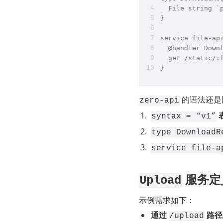
  File string `
}
service file-ap
  @handler Down
  get /static/:
}
 的语法还
zero-api
 
syntax = “v1”
type DownloadR
service file-a
 服务定
Upload
示例需求如下：
通过 
 路
/upload