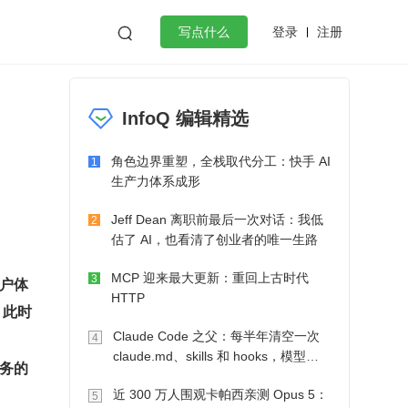
登录
注册

写点什么
效工作
数据库
Python
音视频
InfoQ 编辑精选
golang
微服务架构
flutter
角色边界重塑，全栈取代分工：快手 AI
1
生产力体系成形
Jeff Dean 离职前最后一次对话：我低
2
估了 AI，也看清了创业者的唯一生路
MCP 迎来最大更新：重回上古时代
3
户体
HTTP
，此时
Claude Code 之父：每半年清空一次
4
claude.md、skills 和 hooks，模型自
务的
己会想办法
近 300 万人围观卡帕西亲测 Opus 5：
5