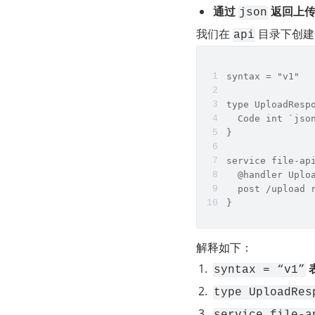
通过 
 返回上
json
我们在 
 目录下创建
api
syntax = "v1"
type UploadResp
  Code int `jso
}
service file-ap
  @handler Uplo
  post /upload 
}
解释如下：
 
syntax = “v1”
type UploadRes
service file-a