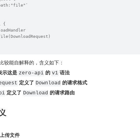
path:"file"`
i {
loadHandler
file(DownloadRequest)
是比较能自解释的，含义如下：
表示这是 
 的 
 语法
zero-api
v1
 定义了 
 的请求格式
equest
Download
 定义了 
 的请求路由
pi
Download
义
径上传文件