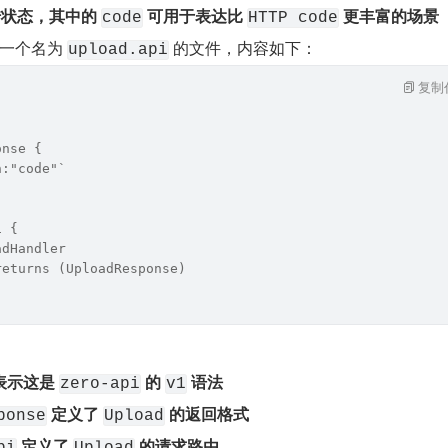
传状态，其中的 
 可用于表达比 
 更丰富的场景
code
HTTP code
一个名为 
 的文件，内容如下：
upload.api
复制
onse {
n:"code"`
i {
adHandler
returns (UploadResponse)
表示这是 
 的 
 语法
zero-api
v1
 定义了 
 的返回格式
ponse
Upload
 定义了 
 的请求路由
pi
Upload