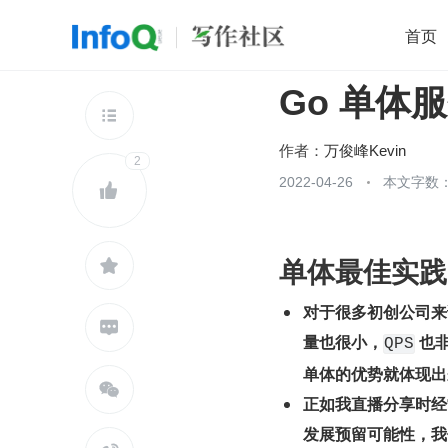
首页
Go 单体
移动开发
Java
开源
架构
O

前端
AI
大数据
团队管理
作者：
万俊峰Kevin
2
查看更多
2022-04-26
本文字数：


单体最佳实践

对于很多初创公司来

量也很小，
 也
QPS
单体的优势就体现出

正如我直播分享时经
发展预留可能性，我