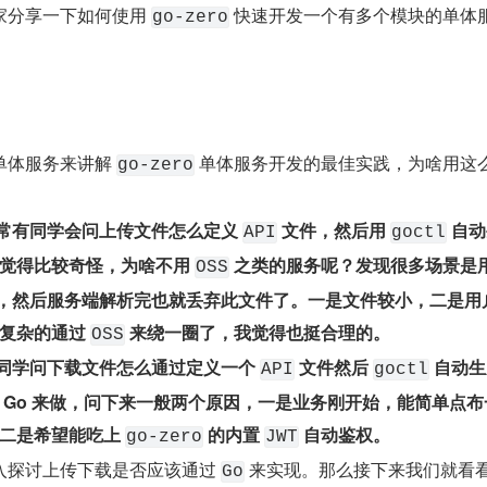
家分享一下如何使用 
 快速开发一个有多个模块的单体
go-zero
体服务来讲解 
 单体服务开发的最佳实践，为啥用这
go-zero
经常有同学会问上传文件怎么定义 
 文件，然后用 
 自
API
goctl
觉得比较奇怪，为啥不用 
 之类的服务呢？发现很多场景是
OSS
cel，然后服务端解析完也就丢弃此文件了。一是文件较小，二是用
复杂的通过 
 来绕一圈了，我觉得也挺合理的。
OSS
有同学问下载文件怎么通过定义一个 
 文件然后 
 自动
API
goctl
 Go 来做，问下来一般两个原因，一是业务刚开始，能简单点布
二是希望能吃上 
 的内置 
 自动鉴权。
go-zero
JWT
入探讨上传下载是否应该通过 
 来实现。那么接下来我们就看
Go