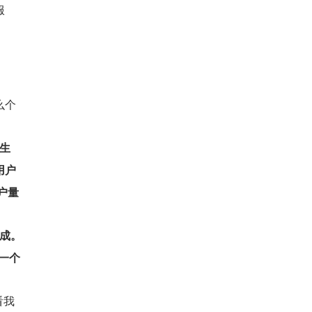
服
么个
动生
用户
户量
生成。
一个
看我