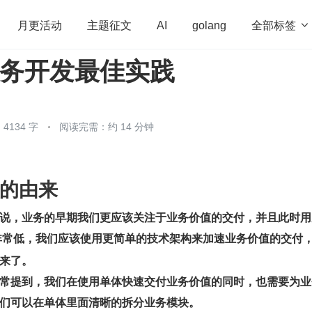
全部标签

月更活动
主题征文
AI
golang
服务开发最佳实践
penHarmony
算法
学习方法
Web3.0
高
程序员
运维
深度思考
低代码
redis
4134 字
阅读完需：约 14 分钟
的由来
说，业务的早期我们更应该关注于业务价值的交付，并且此时用
非常低，我们应该使用更简单的技术架构来加速业务价值的交付
来了。
常提到，我们在使用单体快速交付业务价值的同时，也需要为业
们可以在单体里面清晰的拆分业务模块。