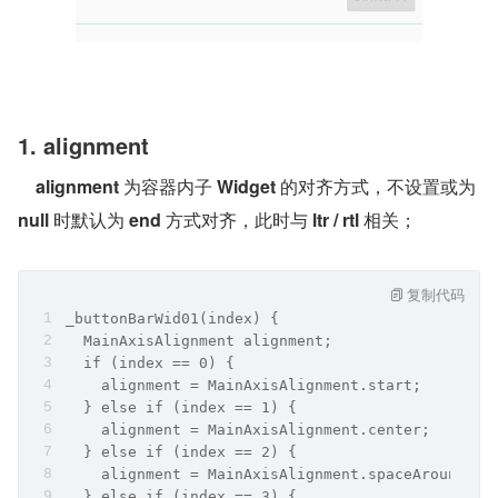
1. alignment
alignment
 为容器内子 
Widget
 的对齐方式，不设置或为 
null
 时默认为 
end
 方式对齐，此时与 
ltr / rtl
 相关；
复制代码
_buttonBarWid01(index) {
  MainAxisAlignment alignment;
  if (index == 0) {
    alignment = MainAxisAlignment.start;
  } else if (index == 1) {
    alignment = MainAxisAlignment.center;
  } else if (index == 2) {
    alignment = MainAxisAlignment.spaceAround;
  } else if (index == 3) {