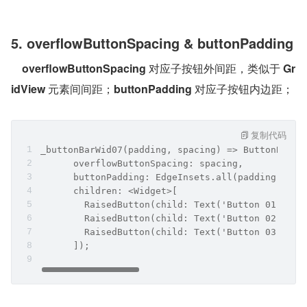
5. overflowButtonSpacing & buttonPadding
overflowButtonSpacing
 对应子按钮外间距，类似于 
Gr
idView
 元素间间距；
buttonPadding
 对应子按钮内边距；
复制代码
_buttonBarWid07(padding, spacing) => ButtonBar(
      overflowButtonSpacing: spacing,
      buttonPadding: EdgeInsets.all(padding),
      children: <Widget>[
        RaisedButton(child: Text('Button 01'), o
        RaisedButton(child: Text('Button 02', st
        RaisedButton(child: Text('Button 03'), o
      ]);