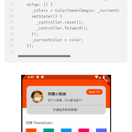
    onTap: () {
      _colors = ColorTween(begin: _currentColor,
      setState(() {
        _controller.reset();
        _controller.forward();
      });
      _currentColor = color;
    });