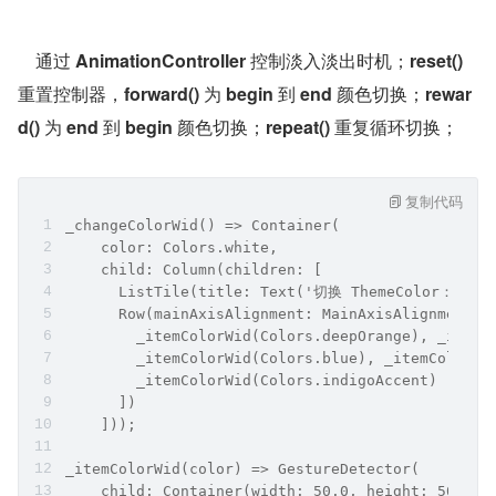
    通过 
AnimationController
 控制淡入淡出时机；
reset()
重置控制器，
forward()
 为 
begin
 到 
end
 颜色切换；
rewar
d()
 为 
end
 到 
begin
 颜色切换；
repeat()
 重复循环切换；
复制代码
_changeColorWid() => Container(
    color: Colors.white,
    child: Column(children: [
      ListTile(title: Text('切换 ThemeColor：')),
      Row(mainAxisAlignment: MainAxisAlignment.s
        _itemColorWid(Colors.deepOrange), _itemC
        _itemColorWid(Colors.blue), _itemColorWi
        _itemColorWid(Colors.indigoAccent)
      ])
    ]));
_itemColorWid(color) => GestureDetector(
    child: Container(width: 50.0, height: 50.0, 