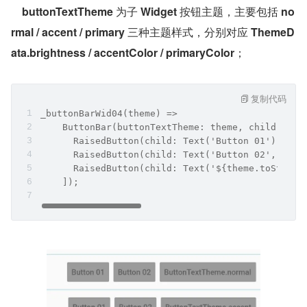
buttonTextTheme
 为子 
Widget
 按钮主题，主要包括 
no
rmal / accent / primary
 三种主题样式，分别对应 
ThemeD
ata.brightness / accentColor / primaryColor
；
复制代码
_buttonBarWid04(theme) =>
    ButtonBar(buttonTextTheme: theme, children: 
      RaisedButton(child: Text('Button 01'), onP
      RaisedButton(child: Text('Button 02', styl
      RaisedButton(child: Text('${theme.toString
    ]);