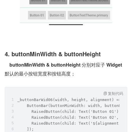
4. buttonMinWidth & buttonHeight
buttonMinWidth & buttonHeight
 分别对应子 
Widget
默认的最小按钮宽度和按钮高度；
复制代码
_buttonBarWid06(width, height, alignment) =>
    ButtonBar(buttonMinWidth: width, buttonHeigh
      RaisedButton(child: Text('Button 01'), onP
      RaisedButton(child: Text('Button 02', styl
      RaisedButton(child: Text('${alignment.toSt
    ]);