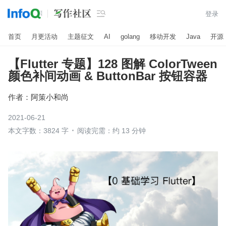

登录
首页
月更活动
主题征文
AI
golang
移动开发
Java
开源
【Flutter 专题】128 图解 ColorTween
颜色补间动画 & ButtonBar 按钮容器
作者：
阿策小和尚
2021-06-21
本文字数：3824 字
阅读完需：约 13 分钟