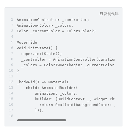
复制代码
AnimationController _controller;
Animation<Color> _colors;
Color _currentColor = Colors.black;
@override
void initState() {
  super.initState();
  _controller = AnimationController(duration: Du
  _colors = ColorTween(begin: _currentColor, end
}
_bodyWid() => Material(
    child: AnimatedBuilder(
        animation: _colors,
        builder: (BuildContext _, Widget childWi
          return Scaffold(backgroundColor: _colo
        }));