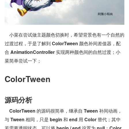
    小菜在尝试做主题颜色切换时，希望背景色有一个自然的
过渡过程，于是了解到 
ColorTween
 颜色补间差值器，配
合 
AnimationController
 实现两种颜色间的自然过渡；小
菜简单尝试一下；
ColorTween
源码分析
ColorTween
 的源码很简单，继承自 
Tween
 补间动画，
与 
Tween
 相同，只是 
begin
 和 
end
 用 
Color
 替代；其中
若需要透明状态，可以将 
begin / end
 设置为 
null
；
Color