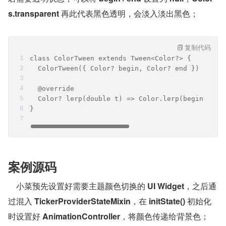
s.transparent
 再此代表黑色透明，会淡入淡出黑色；
复制代码
class ColorTween extends Tween<Color?> {
  ColorTween({ Color? begin, Color? end }) : sup
  @override
  Color? lerp(double t) => Color.lerp(begin, end
}
案例源码
    小菜预先设置好需要主题颜色切换的 
UI Widget
，之后通
过混入 
TickerProviderStateMixin
，在 
initState()
 初始化
时设置好 
AnimationController
，将颜色传递给背景色；