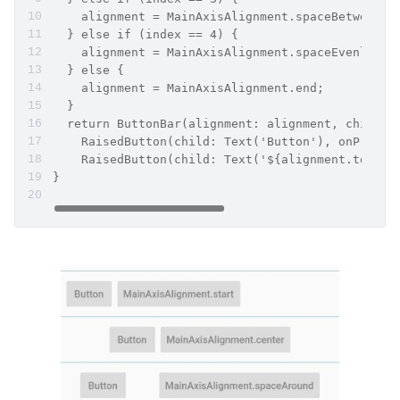
    alignment = MainAxisAlignment.spaceBetween;
  } else if (index == 4) {
    alignment = MainAxisAlignment.spaceEvenly;
  } else {
    alignment = MainAxisAlignment.end;
  }
  return ButtonBar(alignment: alignment, childre
    RaisedButton(child: Text('Button'), onPresse
    RaisedButton(child: Text('${alignment.toStri
}