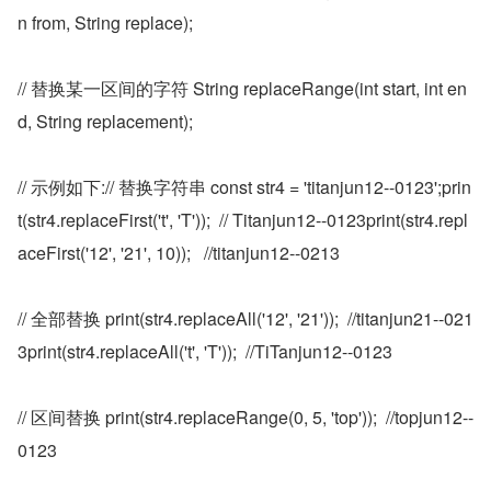
n from, String replace);
// 替换某一区间的字符 String replaceRange(int start, int en
d, String replacement);
// 示例如下:// 替换字符串 const str4 = 'titanjun12--0123';prin
t(str4.replaceFirst('t', 'T'));  // Titanjun12--0123print(str4.repl
aceFirst('12', '21', 10));   //titanjun12--0213
// 全部替换 print(str4.replaceAll('12', '21'));  //titanjun21--021
3print(str4.replaceAll('t', 'T'));  //TiTanjun12--0123
// 区间替换 print(str4.replaceRange(0, 5, 'top'));  //topjun12--
0123