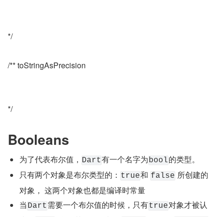
*/
/** toStringAsPrecision
*/
Booleans
为了代表布尔值，
有一个名字为
的类型。
Dart
bool
只有两个对象是布尔类型的：
和 
 所创建的
true
false
对象， 这两个对象也都是编译时常量
当
需要一个布尔值的时候，只有
对象才被认
Dart
true