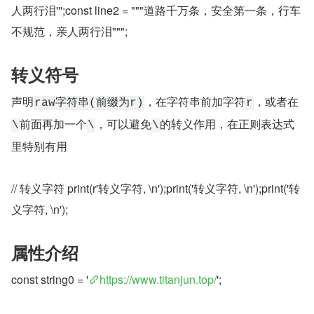
人两行泪''';const line2 = """道路千万条，安全第一条，行车
不规范，亲人两行泪""";
转义符号
声明
，在字符串前加字符
，或者在
raw字符串(前缀为r)
r
前面再加一个
，可以避免
的转义作用，在正则表达式
\
\
\
里特别有用
// 转义字符 print(r'转义字符, \n');print('转义字符, \n');print('转
义字符, \n');
属性介绍
const string0 = '
https://www.titanjun.top/
';