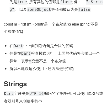
为是
, 所有其他的值都是
; 像 1、 
true
flase
"aStrin
、 以及
等值都被认为是
g"
someObject
false
const m = 1;if (m) {print('是一个布尔值');} else {print('不是一
个布尔值');}
在
中上面判断语句是合法的代码
Dart
但是在
检查模式运行，上面的代码将会抛出一个
Dart
异常，表示
变量不是一个布尔值
m
所以不建议这么使用上述方法进行判断
Strings
字符串是
编码的字符序列, 可以使用单引号或
Dart
UTF-16
者双引号来创建字符串：