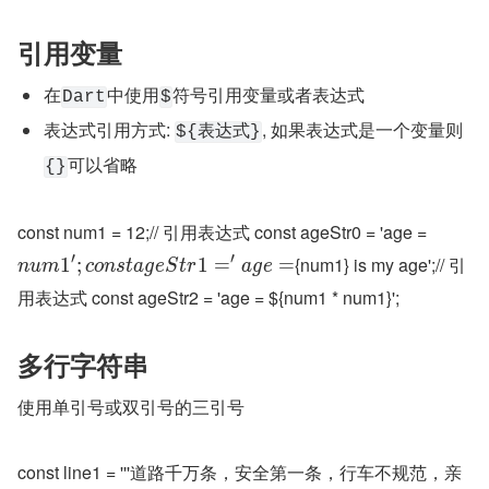
引用变量
在
中使用
符号引用变量或者表达式
Dart
$
表达式引用方式: 
, 如果表达式是一个变量则
${表达式}
可以省略
{}
const num1 = 12;// 引用表达式 const ageStr0 = 'age = 
′
′
{num1} is my age';// 引
1
;
1
=
=
n
u
m
c
o
n
s
t
a
g
e
S
t
r
a
g
e
用表达式 const ageStr2 = 'age = ${num1 * num1}';
多行字符串
使用单引号或双引号的三引号
const line1 = '''道路千万条，安全第一条，行车不规范，亲