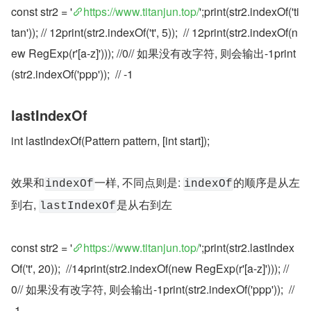
const str2 = '
https://www.titanjun.top/
';print(str2.indexOf('ti
tan')); // 12print(str2.indexOf('t', 5));  // 12print(str2.indexOf(n
ew RegExp(r'[a-z]'))); //0// 如果没有改字符, 则会输出-1print
(str2.indexOf('ppp'));  // -1
lastIndexOf
int lastIndexOf(Pattern pattern, [int start]);
效果和
一样, 不同点则是: 
的顺序是从左
indexOf
indexOf
到右, 
是从右到左
lastIndexOf
const str2 = '
https://www.titanjun.top/
';print(str2.lastIndex
Of('t', 20));  //14print(str2.indexOf(new RegExp(r'[a-z]'))); //
0// 如果没有改字符, 则会输出-1print(str2.indexOf('ppp'));  // 
-1