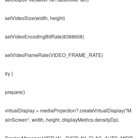
setVideoSize(width, height)
setVideoEncodingBitRate(8388608)
setVideoFrameRate(VIDEO_FRAME_RATE)
try {
prepare()
virtualDisplay = mediaProjection?.createVirtualDisplay("M
ainScreen", width, height, displayMetrics.densityDpi,