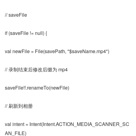
// saveFile
if (saveFile != null) {
val newFile = File(savePath, "$saveName.mp4")
// 录制结束后修改后缀为 mp4
saveFile!!.renameTo(newFile)
// 刷新到相册
val intent = Intent(Intent.ACTION_MEDIA_SCANNER_SC
AN_FILE)