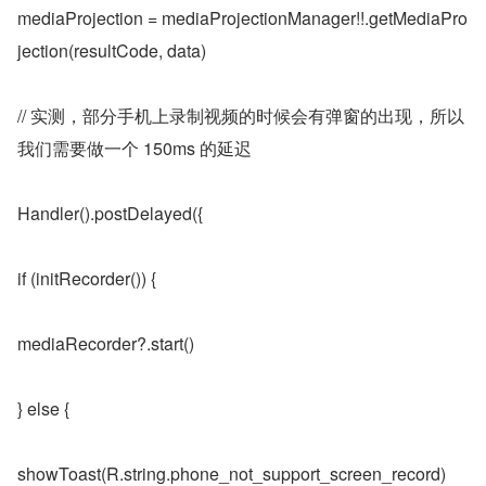
mediaProjection = mediaProjectionManager!!.getMediaPro
jection(resultCode, data)
// 实测，部分手机上录制视频的时候会有弹窗的出现，所以
我们需要做一个 150ms 的延迟
Handler().postDelayed({
if (initRecorder()) {
mediaRecorder?.start()
} else {
showToast(R.string.phone_not_support_screen_record)