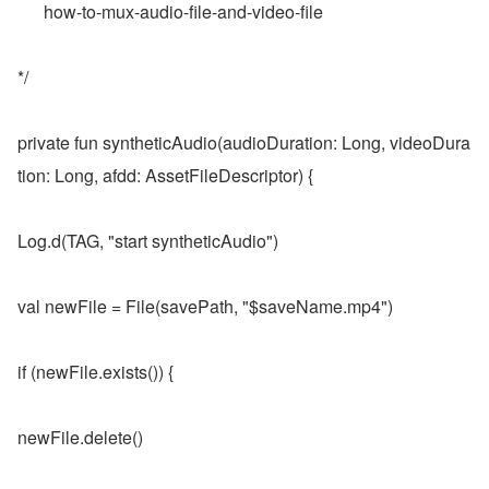
how-to-mux-audio-file-and-video-file
*/
private fun syntheticAudio(audioDuration: Long, videoDura
tion: Long, afdd: AssetFileDescriptor) {
Log.d(TAG, "start syntheticAudio")
val newFile = File(savePath, "$saveName.mp4")
if (newFile.exists()) {
newFile.delete()