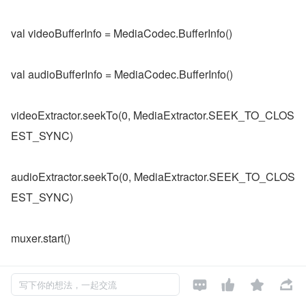
val videoBufferInfo = MediaCodec.BufferInfo()
val audioBufferInfo = MediaCodec.BufferInfo()
videoExtractor.seekTo(0, MediaExtractor.SEEK_TO_CLOS
EST_SYNC)
audioExtractor.seekTo(0, MediaExtractor.SEEK_TO_CLOS
EST_SYNC)
muxer.start()
// 每秒多少帧




写下你的想法，一起交流