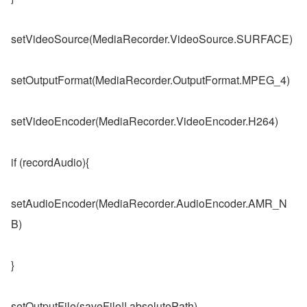
setVideoSource(MediaRecorder.VideoSource.SURFACE)
setOutputFormat(MediaRecorder.OutputFormat.MPEG_4)
setVideoEncoder(MediaRecorder.VideoEncoder.H264)
if (recordAudio){
setAudioEncoder(MediaRecorder.AudioEncoder.AMR_N
B)
}
setOutputFile(saveFile!!.absolutePath)