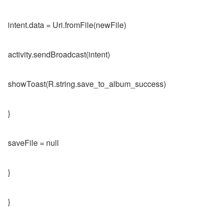
intent.data = Uri.fromFile(newFile)
activity.sendBroadcast(intent)
showToast(R.string.save_to_album_success)
}
saveFile = null
}
}