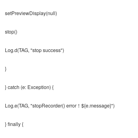
setPreviewDisplay(null)
stop()
Log.d(TAG, "stop success")
}
} catch (e: Exception) {
Log.e(TAG, "stopRecorder() error！${e.message}")
} finally {