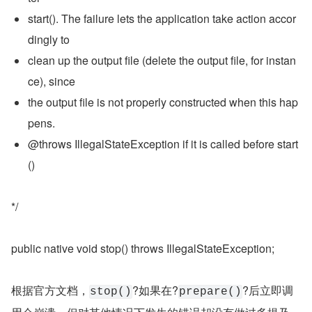
start(). The failure lets the application take action accor
dingly to
clean up the output file (delete the output file, for instan
ce), since
the output file is not properly constructed when this hap
pens.
@throws IllegalStateException if it is called before start
()
*/
public native void stop() throws IllegalStateException;
根据官方文档，
?如果在?
?后立即调
stop()
prepare()