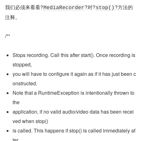
我们必须来看看?
?对?
?方法的
MediaRecorder
stop()
注释。
/**
Stops recording. Call this after start(). Once recording is 
stopped,
you will have to configure it again as if it has just been c
onstructed.
Note that a RuntimeException is intentionally thrown to 
the
application, if no valid audio/video data has been recei
ved when stop()
is called. This happens if stop() is called immediately af
ter