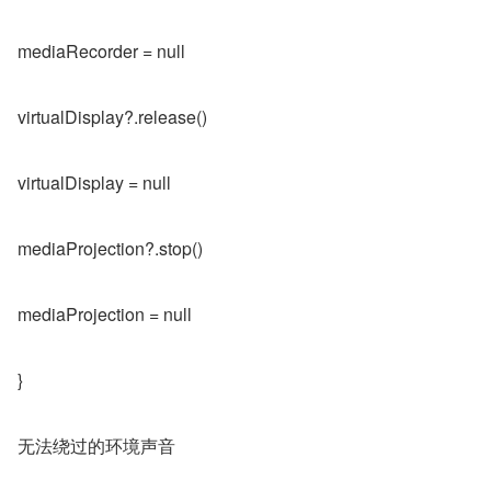
mediaRecorder = null
virtualDisplay?.release()
virtualDisplay = null
mediaProjection?.stop()
mediaProjection = null
}
无法绕过的环境声音