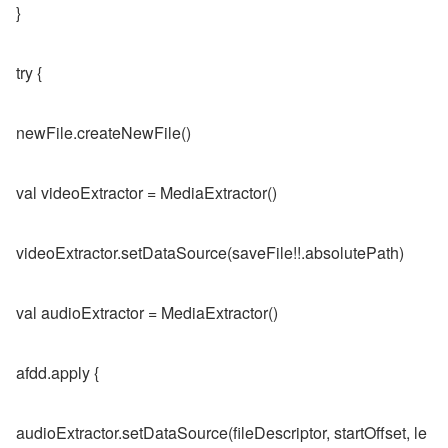
}
try {
newFile.createNewFile()
val videoExtractor = MediaExtractor()
videoExtractor.setDataSource(saveFile!!.absolutePath)
val audioExtractor = MediaExtractor()
afdd.apply {
audioExtractor.setDataSource(fileDescriptor, startOffset, le