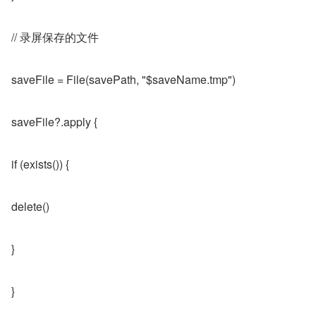
// 录屏保存的文件
saveFile = File(savePath, "$saveName.tmp")
saveFile?.apply {
if (exists()) {
delete()
}
}