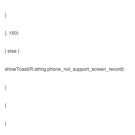
}
}, 150)
} else {
showToast(R.string.phone_not_support_screen_record)
}
}
}