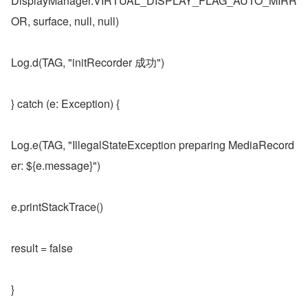
DisplayManager.VIRTUAL_DISPLAY_FLAG_AUTO_MIRR
OR, surface, null, null)
Log.d(TAG, "initRecorder 成功")
} catch (e: Exception) {
Log.e(TAG, "IllegalStateException preparing MediaRecord
er: ${e.message}")
e.printStackTrace()
result = false
}