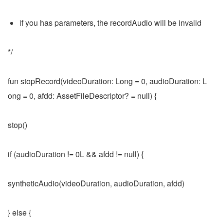
if you has parameters, the recordAudio will be invalid
*/
fun stopRecord(videoDuration: Long = 0, audioDuration: L
ong = 0, afdd: AssetFileDescriptor? = null) {
stop()
if (audioDuration != 0L && afdd != null) {
syntheticAudio(videoDuration, audioDuration, afdd)
} else {