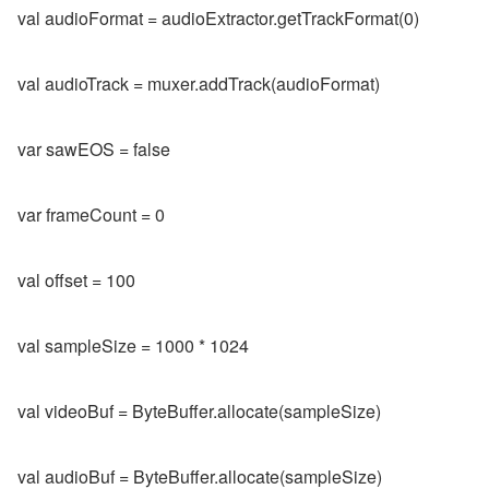
val audioFormat = audioExtractor.getTrackFormat(0)
val audioTrack = muxer.addTrack(audioFormat)
var sawEOS = false
var frameCount = 0
val offset = 100
val sampleSize = 1000 * 1024
val videoBuf = ByteBuffer.allocate(sampleSize)
val audioBuf = ByteBuffer.allocate(sampleSize)