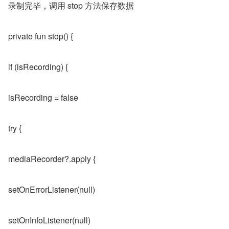
录制完毕，调用 stop 方法保存数据
private fun stop() {
if (isRecording) {
isRecording = false
try {
mediaRecorder?.apply {
setOnErrorListener(null)
setOnInfoListener(null)