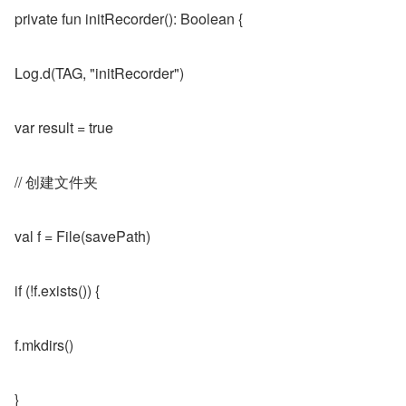
private fun initRecorder(): Boolean {
Log.d(TAG, "initRecorder")
var result = true
// 创建文件夹
val f = File(savePath)
if (!f.exists()) {
f.mkdirs()
}