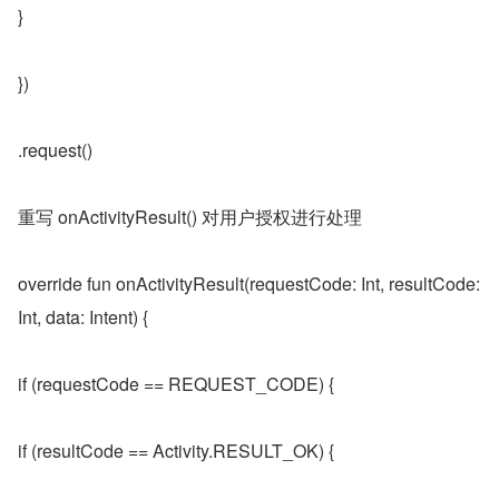
}
})
.request()
重写 onActivityResult() 对用户授权进行处理
override fun onActivityResult(requestCode: Int, resultCode: 
Int, data: Intent) {
if (requestCode == REQUEST_CODE) {
if (resultCode == Activity.RESULT_OK) {