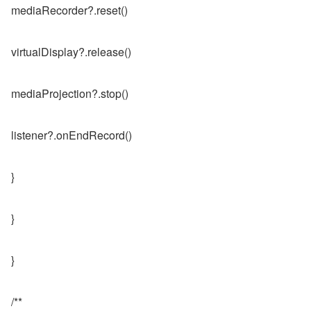
mediaRecorder?.reset()
virtualDisplay?.release()
mediaProjection?.stop()
listener?.onEndRecord()
}
}
}
/**