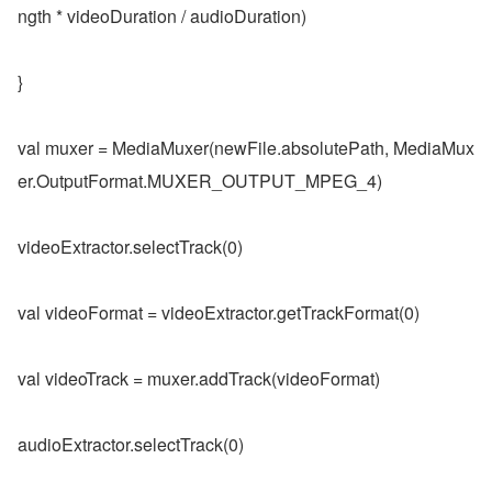
ngth * videoDuration / audioDuration)
}
val muxer = MediaMuxer(newFile.absolutePath, MediaMux
er.OutputFormat.MUXER_OUTPUT_MPEG_4)
videoExtractor.selectTrack(0)
val videoFormat = videoExtractor.getTrackFormat(0)
val videoTrack = muxer.addTrack(videoFormat)
audioExtractor.selectTrack(0)