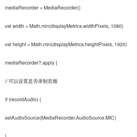
mediaRecorder = MediaRecorder()
val width = Math.min(displayMetrics.widthPixels, 1080)
val height = Math.min(displayMetrics.heightPixels, 1920)
mediaRecorder?.apply {
// 可以设置是否录制音频
if (recordAudio) {
setAudioSource(MediaRecorder.AudioSource.MIC)
}