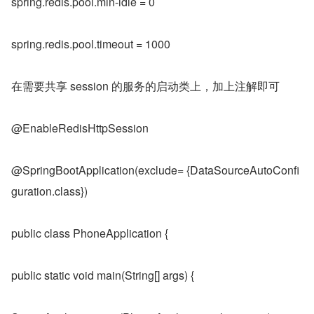
spring.redis.pool.min-idle = 0
spring.redis.pool.timeout = 1000
在需要共享 session 的服务的启动类上，加上注解即可
@EnableRedisHttpSession
@SpringBootApplication(exclude= {DataSourceAutoConfi
guration.class})
public class PhoneApplication {
public static void main(String[] args) {