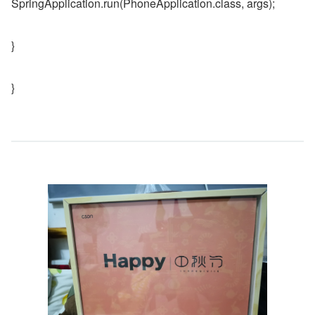
SpringApplication.run(PhoneApplication.class, args);
}
}