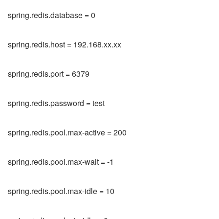
spring.redis.database = 0
spring.redis.host = 192.168.xx.xx
spring.redis.port = 6379
spring.redis.password = test
spring.redis.pool.max-active = 200
spring.redis.pool.max-wait = -1
spring.redis.pool.max-idle = 10