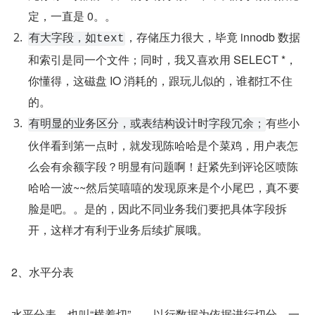
定，一直是 0。。
，存储压力很大，毕竟 innodb 数据
有大字段，如text
和索引是同一个文件；同时，我又喜欢用 SELECT *，
你懂得，这磁盘 IO 消耗的，跟玩儿似的，谁都扛不住
的。
有些小
有明显的业务区分，或表结构设计时字段冗余；
伙伴看到第一点时，就发现陈哈哈是个菜鸡，用户表怎
么会有余额字段？明显有问题啊！赶紧先到评论区喷陈
哈哈一波~~然后笑嘻嘻的发现原来是个小尾巴，真不要
脸是吧。。是的，因此不同业务我们要把具体字段拆
开，这样才有利于业务后续扩展哦。
2、水平分表
水平分表，也叫“横着切”。。以行数据为依据进行切分，一