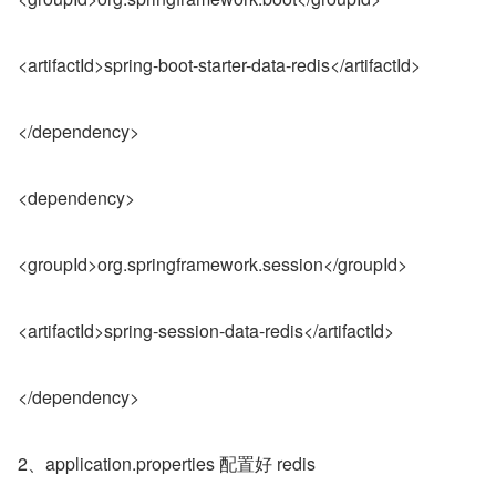
<artifactId>spring-boot-starter-data-redis</artifactId>
</dependency>
<dependency>
<groupId>org.springframework.session</groupId>
<artifactId>spring-session-data-redis</artifactId>
</dependency>
2、application.properties 配置好 redis