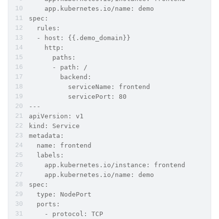
    app.kubernetes.io/name: demo
spec:
  rules:
  - host: {{.demo_domain}}
    http:
      paths:
      - path: /
        backend:
          serviceName: frontend
          servicePort: 80
---
apiVersion: v1
kind: Service
metadata:
  name: frontend
  labels:
    app.kubernetes.io/instance: frontend
    app.kubernetes.io/name: demo
spec:
  type: NodePort
  ports:
    - protocol: TCP