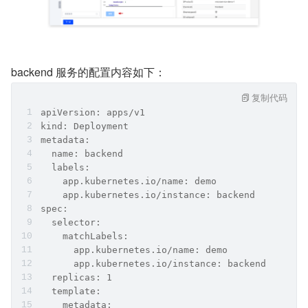
backend 服务的配置内容如下：
复制代码
apiVersion: apps/v1
kind: Deployment
metadata:
  name: backend
  labels: 
    app.kubernetes.io/name: demo
    app.kubernetes.io/instance: backend
spec:
  selector:
    matchLabels:
      app.kubernetes.io/name: demo
      app.kubernetes.io/instance: backend
  replicas: 1
  template:
    metadata: 