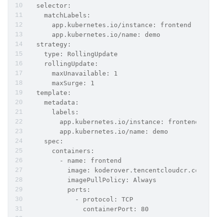
  selector:
    matchLabels:
      app.kubernetes.io/instance: frontend
      app.kubernetes.io/name: demo
  strategy: 
    type: RollingUpdate
    rollingUpdate: 
      maxUnavailable: 1
      maxSurge: 1
  template:
    metadata:
      labels:
        app.kubernetes.io/instance: frontend
        app.kubernetes.io/name: demo
    spec:
      containers:
        - name: frontend
          image: koderover.tencentcloudcr.com/ko
          imagePullPolicy: Always
          ports:
            - protocol: TCP
              containerPort: 80