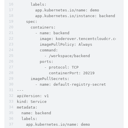
      labels:
        app.kubernetes.io/name: demo
        app.kubernetes.io/instance: backend
    spec:
      containers:
        - name: backend
          image: koderover.tencentcloudcr.com/ko
          imagePullPolicy: Always
          command:
            - /workspace/backend
          ports:
            - protocol: TCP
              containerPort: 20219
      imagePullSecrets:
        - name: default-registry-secret
---
apiVersion: v1
kind: Service
metadata:
  name: backend
  labels:
    app.kubernetes.io/name: demo