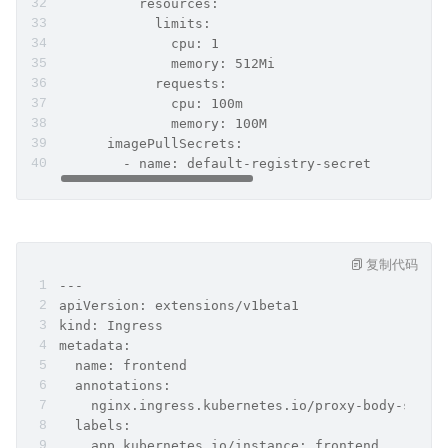
          resources:
            limits:
              cpu: 1
              memory: 512Mi
            requests:
              cpu: 100m
              memory: 100M
      imagePullSecrets:
        - name: default-registry-secret
复制代码
---
apiVersion: extensions/v1beta1
kind: Ingress
metadata:
  name: frontend
  annotations:
    nginx.ingress.kubernetes.io/proxy-body-size:
  labels:
    app.kubernetes.io/instance: frontend