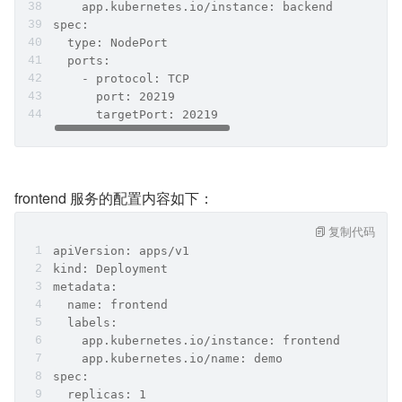
    app.kubernetes.io/instance: backend
spec:
  type: NodePort
  ports:
    - protocol: TCP
      port: 20219
      targetPort: 20219
frontend 服务的配置内容如下：
复制代码
apiVersion: apps/v1
kind: Deployment
metadata:
  name: frontend
  labels:
    app.kubernetes.io/instance: frontend
    app.kubernetes.io/name: demo
spec:
  replicas: 1